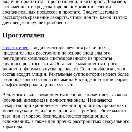
наличии простатита – простатилен или витапрост. Доказано,
что именно эти средства хорошо помогают в лечении
воспалительных процессов в простате. Следует детально
рассмотреть сравнение лекарств, чтобы понять, какой из этих
двух веществ лучше приобрести.
Простатилен
Простатилен
– медикамент для лечения различных
предстательных расстройств на основе специального
пептидного комплекса синтезированного из простаты
крупного рогатого скота. Остальные компоненты строго
зависят от формы выпуска препарата. Если лиофилизат, то в
состав входит глицин. Ректальные суппозитории имеют более
разнообразный состав из витамина Е в виде ацетатной формы
альфа-токоферола и цинка сульфата.
Вспомогательные компоненты в составе: диметилсульфоксид
(обычный димексид) и полиэтиленоксид. Назначается
лекарство при хроническом течении простатита, проблемах с
мочеиспусканием, аденоме простаты, тромбофлебите малого
таза, при геморрое, бесплодии, послеоперационных
осложнениях, а также при прочих расстройствах сексуального
характера.