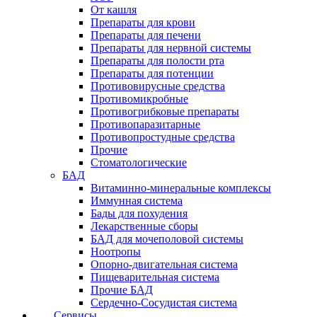
От кашля
Препараты для крови
Препараты для печени
Препараты для нервной системы
Препараты для полости рта
Препараты для потенции
Противовирусные средства
Противомикробные
Противогрибковые препараты
Противопаразитарные
Противопростудные средства
Прочие
Стоматологические
БАД
Витаминно-минеральные комплексы
Иммунная система
Бады для похудения
Лекарственные сборы
БАД для мочеполовой системы
Ноотропы
Опорно-двигательная система
Пищеварительная система
Прочие БАД
Сердечно-Сосудистая система
Сервисы