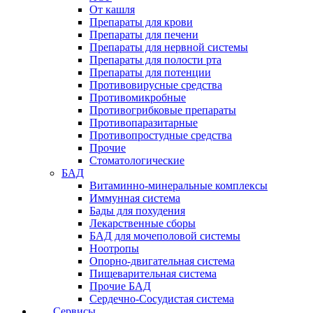
От кашля
Препараты для крови
Препараты для печени
Препараты для нервной системы
Препараты для полости рта
Препараты для потенции
Противовирусные средства
Противомикробные
Противогрибковые препараты
Противопаразитарные
Противопростудные средства
Прочие
Стоматологические
БАД
Витаминно-минеральные комплексы
Иммунная система
Бады для похудения
Лекарственные сборы
БАД для мочеполовой системы
Ноотропы
Опорно-двигательная система
Пищеварительная система
Прочие БАД
Сердечно-Сосудистая система
Сервисы