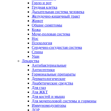
Горло и рот
Грудная клетка
Дыхательная система человека
Желудочно-кишечный тракт
Живот
Общие симптомы
Кожа
Моче-половая система
Нос
Психология
Сердечно-сосудистая система
Спина
Уши
Лекарства
Антибактериальные
Антисептики
Гормональные препараты
Дерматологические
Диабетические средства
Для глаз
Для ЖКТ
Для костей и мыщц
Для мочеполовой системы и гормоны
Иммуномодуляторы
ЛОР