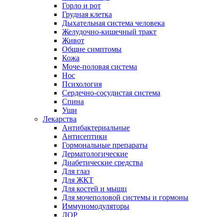
Горло и рот
Грудная клетка
Дыхательная система человека
Желудочно-кишечный тракт
Живот
Общие симптомы
Кожа
Моче-половая система
Нос
Психология
Сердечно-сосудистая система
Спина
Уши
Лекарства
Антибактериальные
Антисептики
Гормональные препараты
Дерматологические
Диабетические средства
Для глаз
Для ЖКТ
Для костей и мыщц
Для мочеполовой системы и гормоны
Иммуномодуляторы
ЛОР