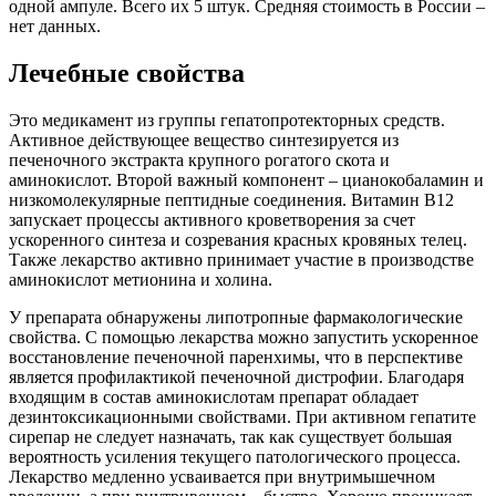
одной ампуле. Всего их 5 штук. Средняя стоимость в России –
нет данных.
Лечебные свойства
Это медикамент из группы гепатопротекторных средств.
Активное действующее вещество синтезируется из
печеночного экстракта крупного рогатого скота и
аминокислот. Второй важный компонент – цианокобаламин и
низкомолекулярные пептидные соединения. Витамин В12
запускает процессы активного кроветворения за счет
ускоренного синтеза и созревания красных кровяных телец.
Также лекарство активно принимает участие в производстве
аминокислот метионина и холина.
У препарата обнаружены липотропные фармакологические
свойства. С помощью лекарства можно запустить ускоренное
восстановление печеночной паренхимы, что в перспективе
является профилактикой печеночной дистрофии. Благодаря
входящим в состав аминокислотам препарат обладает
дезинтоксикационными свойствами. При активном гепатите
сирепар не следует назначать, так как существует большая
вероятность усиления текущего патологического процесса.
Лекарство медленно усваивается при внутримышечном