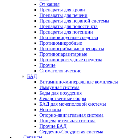
От кашля
Препараты для крови
Препараты для печени
Препараты для нервной системы
Препараты для полости рта
Препараты для потенции
Противовирусные средства
Противомикробные
Противогрибковые препараты
Противопаразитарные
Противопростудные средства
Прочие
Стоматологические
БАД
Витаминно-минеральные комплексы
Иммунная система
Бады для похудения
Лекарственные сборы
БАД для мочеполовой системы
Ноотропы
Опорно-двигательная система
Пищеварительная система
Прочие БАД
Сердечно-Сосудистая система
Сервисы