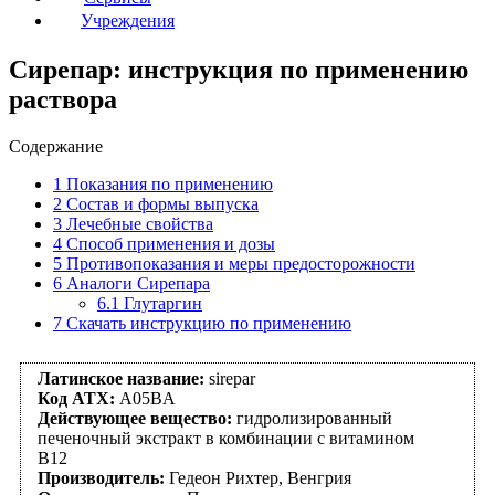
Учреждения
Сирепар: инструкция по применению
раствора
Содержание
1
Показания по применению
2
Состав и формы выпуска
3
Лечебные свойства
4
Способ применения и дозы
5
Противопоказания и меры предосторожности
6
Аналоги Сирепара
6.1
Глутаргин
7
Скачать инструкцию по применению
Латинское название:
sirepar
Код АТХ:
A05BA
Действующее вещество:
гидролизированный
печеночный экстракт в комбинации с витамином
В12
Производитель:
Гедеон Рихтер, Венгрия