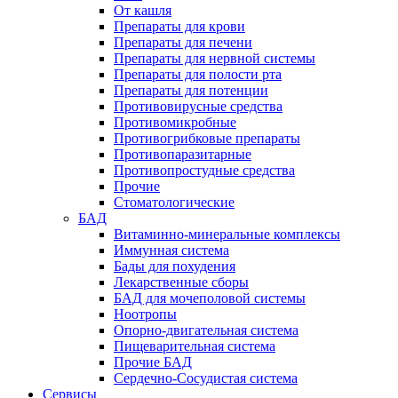
От кашля
Препараты для крови
Препараты для печени
Препараты для нервной системы
Препараты для полости рта
Препараты для потенции
Противовирусные средства
Противомикробные
Противогрибковые препараты
Противопаразитарные
Противопростудные средства
Прочие
Стоматологические
БАД
Витаминно-минеральные комплексы
Иммунная система
Бады для похудения
Лекарственные сборы
БАД для мочеполовой системы
Ноотропы
Опорно-двигательная система
Пищеварительная система
Прочие БАД
Сердечно-Сосудистая система
Сервисы