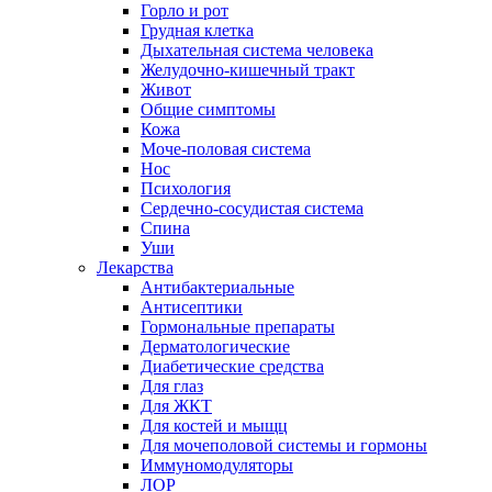
Горло и рот
Грудная клетка
Дыхательная система человека
Желудочно-кишечный тракт
Живот
Общие симптомы
Кожа
Моче-половая система
Нос
Психология
Сердечно-сосудистая система
Спина
Уши
Лекарства
Антибактериальные
Антисептики
Гормональные препараты
Дерматологические
Диабетические средства
Для глаз
Для ЖКТ
Для костей и мыщц
Для мочеполовой системы и гормоны
Иммуномодуляторы
ЛОР