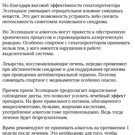
Но благодаря высокой эффективности гепатопротектора
Эссенциале уменьшает отрицательное влияние сивушных
веществ. Это дает возможность устранить либо снизить
интенсивность симптомов похмельного синдрома.
Но Эссенциале и алкоголь могут привести к обустроенную
хронических процессов и спровоцировать аллергическую
реакцию. Особенно спиртное с гепатопротетором принимать
нельзя тем, у кого имеются нарушения в работе
выделительной системы.
Лекарства, восстанавливающие печень, нередко применяют
при абстинентном синдроме и для поддержания организма
при проведении антибактериальной терапии. Поэтому
совмещать спиртное с медикаментом особенно опасно.
Причем прием Эссенциале предполагает параллельное
соблюдение диеты, что позволит усилить лечебный эффект
препарата. На фоне правильного питания, обогащенного
микроэлементами, белками, жирными кислотами,
употребление алкоголя тоже противопоказано. Ведь тогда
лечение будет безрезультатным.
Врачи рекомендуют не принимать алкоголь на протяжении 1
недели после лечения. Это необходимо для того, чтобы