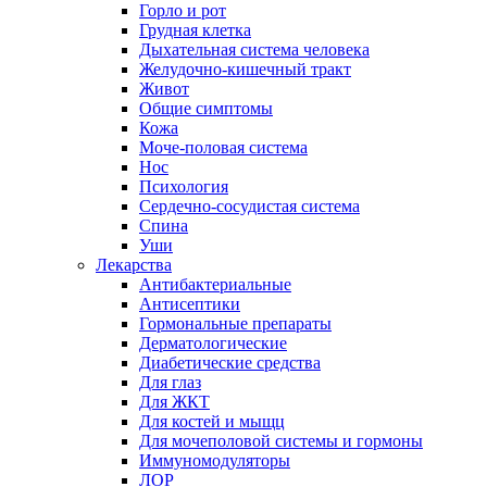
Горло и рот
Грудная клетка
Дыхательная система человека
Желудочно-кишечный тракт
Живот
Общие симптомы
Кожа
Моче-половая система
Нос
Психология
Сердечно-сосудистая система
Спина
Уши
Лекарства
Антибактериальные
Антисептики
Гормональные препараты
Дерматологические
Диабетические средства
Для глаз
Для ЖКТ
Для костей и мыщц
Для мочеполовой системы и гормоны
Иммуномодуляторы
ЛОР