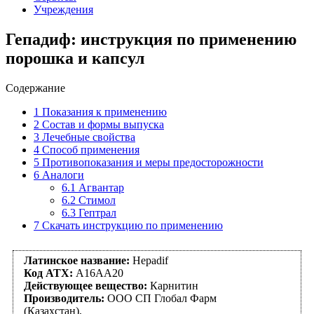
Учреждения
Гепадиф: инструкция по применению
порошка и капсул
Содержание
1
Показания к применению
2
Состав и формы выпуска
3
Лечебные свойства
4
Способ применения
5
Противопоказания и меры предосторожности
6
Аналоги
6.1
Агвантар
6.2
Стимол
6.3
Гептрал
7
Скачать инструкцию по применению
Латинское название:
Hepadif
Код АТХ:
A16AA20
Действующее вещество:
Карнитин
Производитель:
ООО СП Глобал Фарм
(Казахстан),