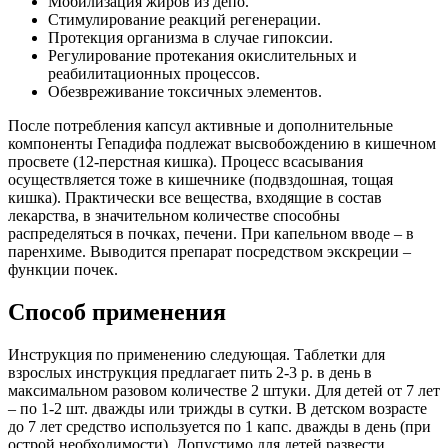
Мобилизация жиров из депо.
Стимулирование реакций регенерации.
Протекция организма в случае гипоксии.
Регулирование протекания окислительных и
реабилитационных процессов.
Обезвреживание токсичных элементов.
После потребления капсул активные и дополнительные
компоненты Гепадифа подлежат высвобождению в кишечном
просвете (12-перстная кишка). Процесс всасывания
осуществляется тоже в кишечнике (подвздошная, тощая
кишка). Практически все вещества, входящие в состав
лекарства, в значительном количестве способны
распределяться в почках, печени. При капельном вводе – в
паренхиме. Выводится препарат посредством экскреции –
функции почек.
Способ применения
Инструкция по применению следующая. Таблетки для
взрослых инструкция предлагает пить 2-3 р. в день в
максимальном разовом количестве 2 штуки. Для детей от 7 лет
– по 1-2 шт. дважды или трижды в сутки. В детском возрасте
до 7 лет средство используется по 1 капс. дважды в день (при
острой необходимости). Допустимо для детей развести