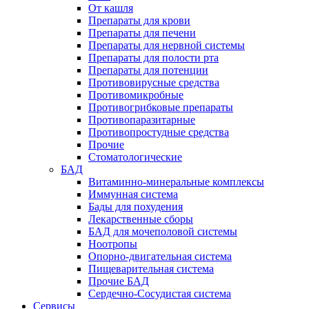
От кашля
Препараты для крови
Препараты для печени
Препараты для нервной системы
Препараты для полости рта
Препараты для потенции
Противовирусные средства
Противомикробные
Противогрибковые препараты
Противопаразитарные
Противопростудные средства
Прочие
Стоматологические
БАД
Витаминно-минеральные комплексы
Иммунная система
Бады для похудения
Лекарственные сборы
БАД для мочеполовой системы
Ноотропы
Опорно-двигательная система
Пищеварительная система
Прочие БАД
Сердечно-Сосудистая система
Сервисы