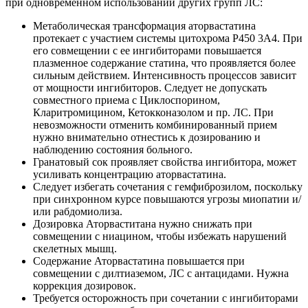
при одновременном использовании других групп ЛС:
Метаболическая трансформация аторвастатина
протекает с участием системы цитохрома Р450 3A4. При
его совмещении с ее ингибиторами повышается
плазменное содержание статина, что проявляется более
сильным действием. Интенсивность процессов зависит
от мощности ингибиторов. Следует не допускать
совместного приема с Циклоспорином,
Кларитромицином, Кетокконазолом и пр. ЛС. При
невозможности отменить комбинированный прием
нужно внимательно отнестись к дозированию и
наблюдению состояния больного.
Гранатовый сок проявляет свойства ингибитора, может
усиливать концентрацию аторвастатина.
Следует избегать сочетания с гемфиброзилом, поскольку
при синхронном курсе повышаются угрозы миопатии и/
или рабдомиолиза.
Дозировка Аторваститана нужно снижать при
совмещении с ниацином, чтобы избежать нарушений
скелетных мышц.
Содержание Аторвастатина повышается при
совмещении с дилтиаземом, ЛС с антацидами. Нужна
коррекция дозировок.
Требуется осторожность при сочетании с ингибиторами