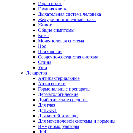
Горло и рот
Грудная клетка
Дыхательная система человека
Желудочно-кишечный тракт
Живот
Общие симптомы
Кожа
Моче-половая система
Нос
Психология
Сердечно-сосудистая система
Спина
Уши
Лекарства
Антибактериальные
Антисептики
Гормональные препараты
Дерматологические
Диабетические средства
Для глаз
Для ЖКТ
Для костей и мыщц
Для мочеполовой системы и гормоны
Иммуномодуляторы
ЛОР