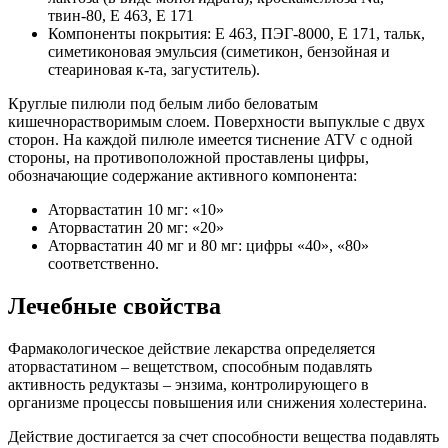
твин-80, Е 463, Е 171
Компоненты покрытия: Е 463, ПЭГ-8000, Е 171, тальк,
симетиконовая эмульсия (симетикон, бензойная и
стеариновая к-та, загуститель).
Круглые пилюли под белым либо беловатым
кишечнорастворимым слоем. Поверхности выпуклые с двух
сторон. На каждой пилюле имеется тиснение ATV с одной
стороны, на противоположной проставлены цифры,
обозначающие содержание активного компонента:
Аторвастатин 10 мг: «10»
Аторвастатин 20 мг: «20»
Аторвастатин 40 мг и 80 мг: цифры «40», «80»
соответственно.
Лечебные свойства
Фармакологическое действие лекарства определяется
аторвастатином – вещетством, способным подавлять
активность редуктазы – энзима, контролирующего в
организме процессы повышения или снижения холестерина.
Действие достигается за счет способности вещества подавлять