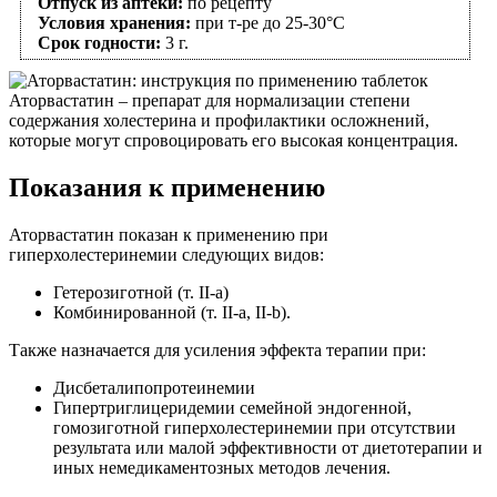
Отпуск из аптеки:
по рецепту
Условия хранения:
при т-ре до 25-30°С
Срок годности:
3 г.
Аторвастатин – препарат для нормализации степени
содержания холестерина и профилактики осложнений,
которые могут спровоцировать его высокая концентрация.
Показания к применению
Аторвастатин показан к применению при
гиперхолестеринемии следующих видов:
Гетерозиготной (т. II-а)
Комбинированной (т. II-а, II-b).
Также назначается для усиления эффекта терапии при:
Дисбеталипопротеинемии
Гипертриглицеридемии семейной эндогенной,
гомозиготной гиперхолестеринемии при отсутствии
результата или малой эффективности от диетотерапии и
иных немедикаментозных методов лечения.