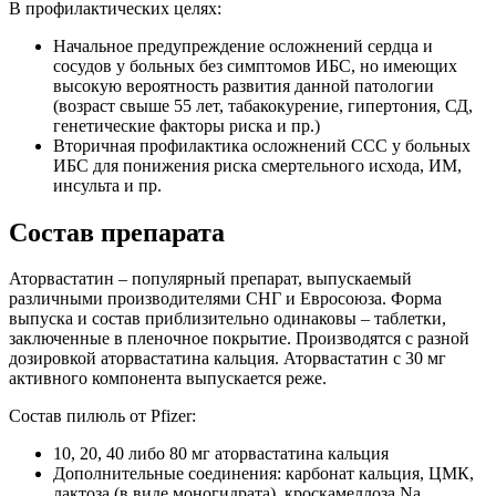
В профилактических целях:
Начальное предупреждение осложнений сердца и
сосудов у больных без симптомов ИБС, но имеющих
высокую вероятность развития данной патологии
(возраст свыше 55 лет, табакокурение, гипертония, СД,
генетические факторы риска и пр.)
Вторичная профилактика осложнений ССС у больных
ИБС для понижения риска смертельного исхода, ИМ,
инсульта и пр.
Состав препарата
Аторвастатин – популярный препарат, выпускаемый
различными производителями СНГ и Евросоюза. Форма
выпуска и состав приблизительно одинаковы – таблетки,
заключенные в пленочное покрытие. Производятся с разной
дозировкой аторвастатина кальция. Аторвастатин с 30 мг
активного компонента выпускается реже.
Состав пилюль от Pfizer:
10, 20, 40 либо 80 мг аторвастатина кальция
Дополнительные соединения: карбонат кальция, ЦМК,
лактоза (в виде моногидрата), кроскамеллоза Na,