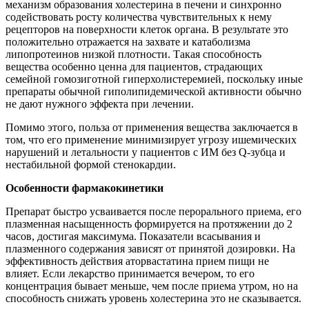
механизм образования холестерина в печени и синхронно
содействовать росту количества чувствительных к нему
рецепторов на поверхности клеток органа. В результате это
положительно отражается на захвате и катаболизма
липопротеинов низкой плотности. Такая способность
вещества особенно ценна для пациентов, страдающих
семейной гомозиготной гиперхолистеремией, поскольку иные
препараты обычной гиполипидемической активности обычно
не дают нужного эффекта при лечении.
Помимо этого, польза от применения вещества заключается в
том, что его применение минимизирует угрозу ишемических
нарушений и летальности у пациентов с ИМ без Q-зубца и
нестабильной формой стенокардии.
Особенности фармакокинетики
Препарат быстро усваивается после перорального приема, его
плазменная насыщенность формируется на протяжении до 2
часов, достигая максимума. Показатели всасывания и
плазменного содержания зависят от принятой дозировки. На
эффективность действия аторвастатина прием пищи не
влияет. Если лекарство принимается вечером, то его
концентрация бывает меньше, чем после приема утром, но на
способность снижать уровень холестерина это не сказывается.