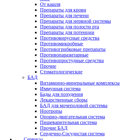
От кашля
Препараты для крови
Препараты для печени
Препараты для нервной системы
Препараты для полости рта
Препараты для потенции
Противовирусные средства
Противомикробные
Противогрибковые препараты
Противопаразитарные
Противопростудные средства
Прочие
Стоматологические
БАД
Витаминно-минеральные комплексы
Иммунная система
Бады для похудения
Лекарственные сборы
БАД для мочеполовой системы
Ноотропы
Опорно-двигательная система
Пищеварительная система
Прочие БАД
Сердечно-Сосудистая система
Сервисы