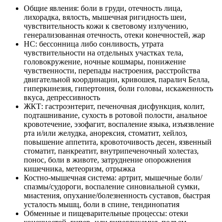
Общие явления: боли в груди, отечность лица,
лихорадка, вялость, мышечная ригидность шеи,
чувствительность кожи к световому излучению,
генерализованная отечность, отеки конечностей, жар
НС: бессонница либо сонливость, утрата
чувствительности на отдельных участках тела,
головокружение, ночные кошмары, понижение
чувственности, перепады настроения, расстройства
двигательной координации, кривошея, паралич Белла,
гиперкинезия, гипертония, боли головы, искаженность
вкуса, депрессивность
ЖКТ: гастроэнтерит, печеночная дисфункция, колит,
подташнивание, сухость в ротовой полости, анальное
кровотечение, эзофагит, воспаление языка, изъязвление
рта и/или желудка, анорексия, стоматит, хейлоз,
повышение аппетита, кровоточивость десен, язвенный
стоматит, панкреатит, внутрипеченочный холестаз,
понос, боли в животе, затруднение опорожнения
кишечника, метеоризм, отрыжка
Костно-мышечная система: артрит, мышечные боли/
спазмы/судороги, воспаление синовиальной сумки,
миастения, опухание/болезненность суставов, быстрая
усталость мышц, боли в спине, тендинопатия
Обменные и пищеварительные процессы: отеки