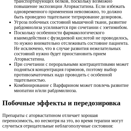
транспортирующих белков, поскольку возможно
повышение экспозиции Аторвастатина. Если избежать
одновременного применения невозможно, то должно
быть проведено тщательное титрирование дозировок.
Угроза побочных состояний мышечной ткани, развитие
рабдомиолиза усиливается при сочетании с эзетимибом.
Поскольку особенности фармакологического
взаимодействия с фузидиевой кислотой не проводилось,
то нужно внимательно отслеживать состояние пациента.
Не исключено, что в случае развития нежелательных
состояний нужно будет приостановить прием
Аторвастатина.
При сочетании с пероральными контрацептивами может
подняться концентрация гормонов, поэтому выбор
противозачаточных надо проводить с особенной
тщательностью.
Комбинирование с Варфарином может повлечь развитие
миопатии и/или рабдомилиоза.
Побочные эффекты и передозировка
Препараты с аторвастатином отличает хорошая
переносимость, но несмотря на это, во время терапии могут
случиться отрицательные неблагополучные состояния: