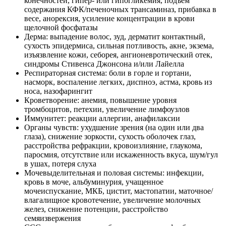
конечностей, гипер- или гипогликемия, подъем
содержания КФК/печеночных трансаминаз, прибавка в
весе, анорексия, усиление концентрации в крови
щелочной фосфатазы
Дерма: выпадение волос, зуд, дерматит контактный,
сухость эпидермиса, сильная потливость, акне, экзема,
изъязвление кожи, себорея, ангионевротический отек,
синдромы Стивенса Джонсона и/или Лайелла
Респираторная система: боли в горле и гортани,
насморк, воспаление легких, диспноэ, астма, кровь из
носа, назофарингит
Кроветворение: анемия, повышение уровня
тромбоцитов, петехии, увеличение лимфоузлов
Иммунитет: реакции аллергии, анафилаксии
Органы чувств: ухудшение зрения (на один или два
глаза), снижение зоркости, сухость оболочек глаз,
расстройства рефракции, кровоизлияние, глаукома,
паросмия, отсутствие или искаженность вкуса, шум/гул
в ушах, потеря слуха
Мочевыделительная и половая системы: инфекции,
кровь в моче, альбуминурия, учащенное
мочеиспускание, МКБ, цистит, мастопатии, маточное/
влагалищное кровотечение, увеличение молочных
желез, снижение потенции, расстройство
семяизвержения