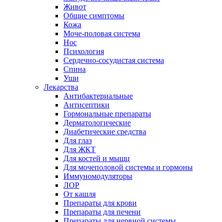
Живот
Общие симптомы
Кожа
Моче-половая система
Нос
Психология
Сердечно-сосудистая система
Спина
Уши
Лекарства
Антибактериальные
Антисептики
Гормональные препараты
Дерматологические
Диабетические средства
Для глаз
Для ЖКТ
Для костей и мыщц
Для мочеполовой системы и гормоны
Иммуномодуляторы
ЛОР
От кашля
Препараты для крови
Препараты для печени
Препараты для нервной системы