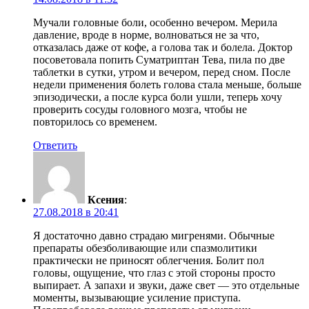
Мучали головные боли, особенно вечером. Мерила
давление, вроде в норме, волноваться не за что,
отказалась даже от кофе, а голова так и болела. Доктор
посоветовала попить Суматриптан Тева, пила по две
таблетки в сутки, утром и вечером, перед сном. После
недели применения болеть голова стала меньше, больше
эпизодически, а после курса боли ушли, теперь хочу
проверить сосуды головного мозга, чтобы не
повторилось со временем.
Ответить
Ксения
:
27.08.2018 в 20:41
Я достаточно давно страдаю мигренями. Обычные
препараты обезболивающие или спазмолитики
практически не приносят облегчения. Болит пол
головы, ощущение, что глаз с этой стороны просто
выпирает. А запахи и звуки, даже свет — это отдельные
моменты, вызывающие усиление приступа.