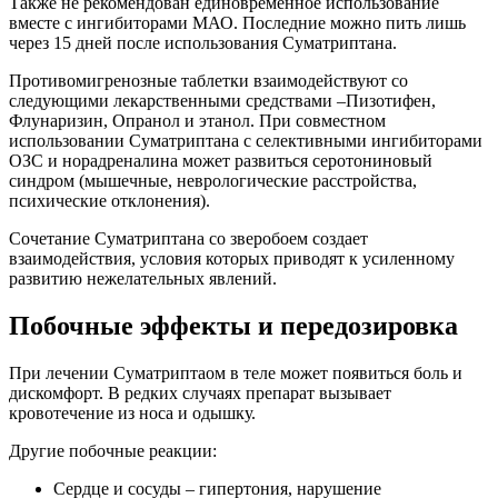
Также не рекомендован единовременное использование
вместе с ингибиторами МАО. Последние можно пить лишь
через 15 дней после использования Суматриптана.
Противомигренозные таблетки взаимодействуют со
следующими лекарственными средствами –Пизотифен,
Флунаризин, Опранол и этанол. При совместном
использовании Суматриптана с селективными ингибиторами
ОЗС и норадреналина может развиться серотониновый
синдром (мышечные, неврологические расстройства,
психические отклонения).
Сочетание Суматриптана со зверобоем создает
взаимодействия, условия которых приводят к усиленному
развитию нежелательных явлений.
Побочные эффекты и передозировка
При лечении Суматриптаом в теле может появиться боль и
дискомфорт. В редких случаях препарат вызывает
кровотечение из носа и одышку.
Другие побочные реакции:
Сердце и сосуды – гипертония, нарушение