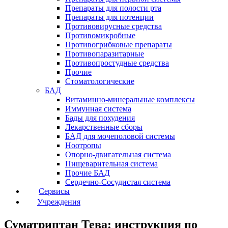
Препараты для полости рта
Препараты для потенции
Противовирусные средства
Противомикробные
Противогрибковые препараты
Противопаразитарные
Противопростудные средства
Прочие
Стоматологические
БАД
Витаминно-минеральные комплексы
Иммунная система
Бады для похудения
Лекарственные сборы
БАД для мочеполовой системы
Ноотропы
Опорно-двигательная система
Пищеварительная система
Прочие БАД
Сердечно-Сосудистая система
Сервисы
Учреждения
Суматриптан Тева: инструкция по