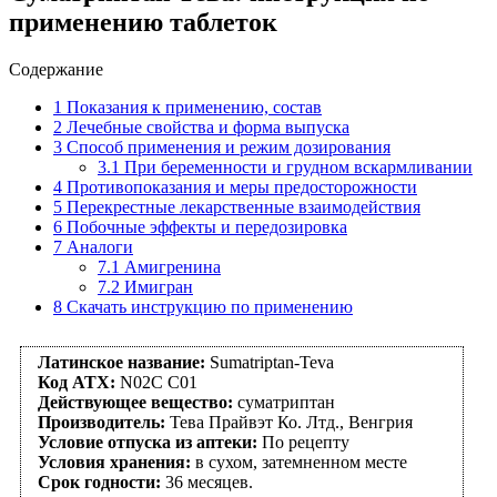
применению таблеток
Содержание
1
Показания к применению, состав
2
Лечебные свойства и форма выпуска
3
Способ применения и режим дозирования
3.1
При беременности и грудном вскармливании
4
Противопоказания и меры предосторожности
5
Перекрестные лекарственные взаимодействия
6
Побочные эффекты и передозировка
7
Аналоги
7.1
Амигренина
7.2
Имигран
8
Скачать инструкцию по применению
Латинское название:
Sumatriptan-Teva
Код АТХ:
N02С С01
Действующее вещество:
суматриптан
Производитель:
Тева Прайвэт Ко. Лтд., Венгрия
Условие отпуска из аптеки:
По рецепту
Условия хранения:
в сухом, затемненном месте
Срок годности:
36 месяцев.