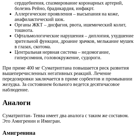
сердцебиения, спазмирование коронарных артерий,
болезнь Рейно, брадикардия, инфакрт.
Аллергические проявления – высыпания на коже,
анафилактический шок.
Органы ЖКТ – дисфагия, рвота, ишемический колит,
тошнота.
Офтальмологические нарушения – диплопия, ухудшение
зрительной функции, дроание зрачков, мелькание мушек
в глазах, скотома.
Центральная нервная система – недомогание,
гиперсомния, головокружение, судороги.
При приме 400 мг Суматриптана повышается риск развития
вышеперечисленных негативных реакций. Лечение
передозировки заключается в приме сорбентов и промывании
желудка. За состоянием больного ведется десятичасовое
наблюдение.
Аналоги
Суматриптан- Тевва имеет два аналога с таким же составом.
Это Амигренин и Имигран.
Амигренина