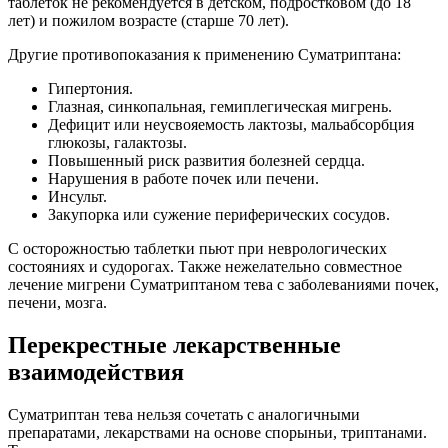
таблеток не рекомендуется в детском, подростковом (до 18
лет) и пожилом возрасте (старше 70 лет).
Другие противопоказания к применению Суматриптана:
Гипертония.
Глазная, синкопальная, гемиплегическая мигрень.
Дефицит или неусвояемость лактозы, мальабсорбция
глюкозы, галактозы.
Повышенный риск развития болезней сердца.
Нарушения в работе почек или печени.
Инсульт.
Закупорка или сужение периферических сосудов.
С осторожностью таблетки пьют при неврологических
состояниях и судорогах. Также нежелательно совместное
лечение мигрени Суматриптаном тева с заболеваниями почек,
печени, мозга.
Перекрестные лекарственные
взаимодействия
Суматриптан тева нельзя сочетать с аналогичными
препаратами, лекарствами на основе спорыньи, триптанами.