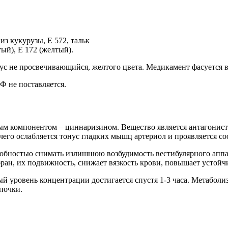
из кукурузы, Е 572, тальк
ый), Е 172 (желтый).
ус не просвечивающийся, желтого цвета. Медикамент фасуется в
Ф не поставляется.
ным компонентом – циннаризином. Вещество является антагонис
 чего ослабляется тонус гладких мышц артериол и проявляется с
обностью снимать излишнюю возбудимость вестибулярного аппа
ан, их подвижность, снижает вязкость крови, повышает устойч
й уровень концентрации достигается спустя 1-3 часа. Метаболи
 почки.