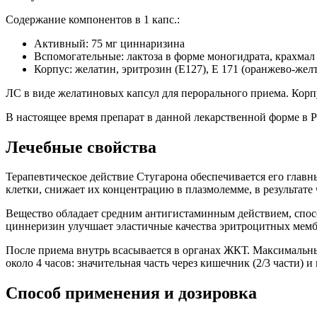
Содержание компонентов в 1 капс.:
Активный: 75 мг циннаризина
Вспомогательные: лактоза в форме моногидрата, крахмал 
Корпус: желатин, эритрозин (E127), Е 171 (оранжево-желт
ЛС в виде желатиновых капсул для перорального приема. Корп
В настоящее время препарат в данной лекарственной форме в Р
Лечебные свойства
Терапевтическое действие Стугарона обеспечивается его глав
клетки, снижает их концентрацию в плазмолемме, в результате
Вещество обладает средним антигистаминным действием, спос
циннеризин улучшает эластичные качества эритроцитных мембр
После приема внутрь всасывается в органах ЖКТ. Максимальны
около 4 часов: значительная часть через кишечник (2/3 части) и
Способ применения и дозировка