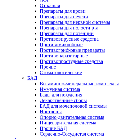
От кашля
Препараты для крови
Препараты для печени
Препараты для нервной системы
Препараты для полости рта
Препараты для потенции
Противовирусные средства
Противомикробные
Противогрибковые препараты
Противопаразитарные
Противопростудные средства
Прочие
Стоматологические
БАД
Витаминно-минеральные комплексы
Иммунная система
Бады для похудения
Лекарственные сборы
БАД для мочеполовой системы
Ноотропы
Опорно-двигательная система
Пищеварительная система
Прочие БАД
Сердечно-Сосудистая система