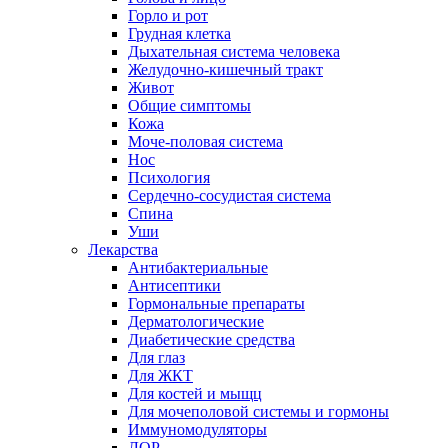
Горло и рот
Грудная клетка
Дыхательная система человека
Желудочно-кишечный тракт
Живот
Общие симптомы
Кожа
Моче-половая система
Нос
Психология
Сердечно-сосудистая система
Спина
Уши
Лекарства
Антибактериальные
Антисептики
Гормональные препараты
Дерматологические
Диабетические средства
Для глаз
Для ЖКТ
Для костей и мыщц
Для мочеполовой системы и гормоны
Иммуномодуляторы
ЛОР