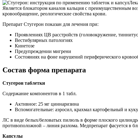
Лек
Является блокатором каналов кальция с преимущественным воз
кровообращение, реологические свойства крови.
Препарат Стугерон показан для лечения при:
Проявлениях ЦВ расстройств (головокружение, тиннитус
Вестибулярных патологиях
Кинетозе
Предупреждении мигрени
Состояниях на фоне нарушений периферического кровоо
Состав форма препарата
Стугерон таблетки
Содержание компонентов в 1 табл.
Активное: 25 мг циннаризина
Вспомогательные: аэросил, крахмал картофельный и кукур
ЛС в виде белых/беловатых пилюль в форме плоского цилиндр
противоположной – линия разлома. Медпрепарат фасуется в бли
Капсулы