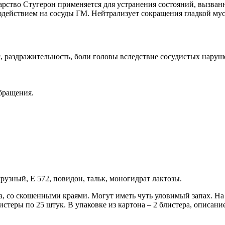
арство Стугерон применяется для устранения состояний, вызва
действием на сосуды ГМ. Нейтрализует сокращения гладкой мус
, раздражительность, боли головы вследствие сосудистых наруш
бращения.
узный, Е 572, повидон, тальк, моногидрат лактозы.
а, со скошенными краями. Могут иметь чуть уловимый запах. Н
стеры по 25 штук. В упаковке из картона – 2 блистера, описани