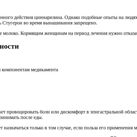
енного действия циннаризина. Однако подобные опыты на людях
ь Стугерон во время вынашивания запрещено.
е молоко. Кормящим женщинам на период лечения нужно отказат
ности
м компонентам медикамента
т провоцировать боли или дискомфорт в эпигастральной облас
ринимать после еды.
назначаться только в том случае, если польза его применения 