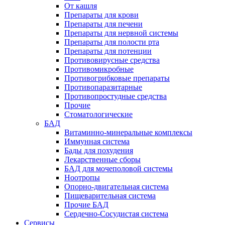
От кашля
Препараты для крови
Препараты для печени
Препараты для нервной системы
Препараты для полости рта
Препараты для потенции
Противовирусные средства
Противомикробные
Противогрибковые препараты
Противопаразитарные
Противопростудные средства
Прочие
Стоматологические
БАД
Витаминно-минеральные комплексы
Иммунная система
Бады для похудения
Лекарственные сборы
БАД для мочеполовой системы
Ноотропы
Опорно-двигательная система
Пищеварительная система
Прочие БАД
Сердечно-Сосудистая система
Сервисы