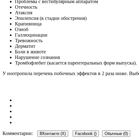
Проблемы с вестибулярным аппаратом
Отечность
Атаксия
Эпилепсия (в стадии обострения)
Крапивница
Озноб
Галлюцинации
Тревожность
Дерматит
Боли в животе
Нарушение сознания
Тромбофлебит (касается парентеральных форм выпуска).
У ноотропила перечень побочных эффектов в 2 раза ниже. Выб
Комментарии:
ВКонтакте (
X
)
Facebook (
)
Обычные (0)