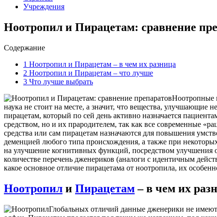
Учреждения
Ноотропил и Пирацетам: сравнение пр
Содержание
1
Ноотропил и Пирацетам – в чем их разница
2
Ноотропил и Пирацетам – что лучше
3
Что лучше выбрать
Ноотропные п
наука не стоит на месте, а значит, что вещества, улучшающи
пирацетам, который по сей день активно назначается пациента
средством, но и их прародителем, так как все современные 
средства или сам пирацетам назначаются для повышения умств
деменцией любого типа происхождения, а также при некоторых
на улучшение когнитивных функций, посредством улучшения о
количестве перечень дженериков (аналоги с идентичным дейст
какое основное отличие пирацетама от ноотропила, их особенно
Ноотропил
и
Пирацетам
– в чем их раз
Глобальных отличий данные дженерики не имеют, 