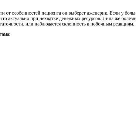
и от особенностей пациента он выберет дженерик. Если у больн
это актуально при нехватке денежных ресурсов. Лица же болезн
статочности, или наблюдается склонность к побочным реакциям.
тама: