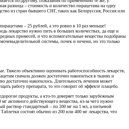
ывается по-другому. Показания по применению те же, у
ная разница – стоимость и количество пирацетама на одну
ство из стран бывшего СНГ, таких как Белоруссия, Россия или
ирацетама – 25 рублей, а это ровно в 10 раз меньше!
едь лекарство нужно пить в больших количествах, да еще и
 вредных примесей, и что вспомогательные вещества подобраны
 мочевыделительной системы, почек и печени, но это только
ные. Тяжело объективно оценивать работоспособность лекарств,
ацетам сначала должен достаточно накопиться в тканях и
ство достаточно накопилось. Длительность лечения может
щать работу препарата, то это говорит об эффекте плацебо.
едорогие продукты, а кто-то доверяет только зарубежным
0 мг активного действующего вещества, из-за чего нужно
раствор стандартный – по 200 мг на 1 мл, а питьевой
Таблетки состоят обычно из 200 или 400 мг лекарства, что