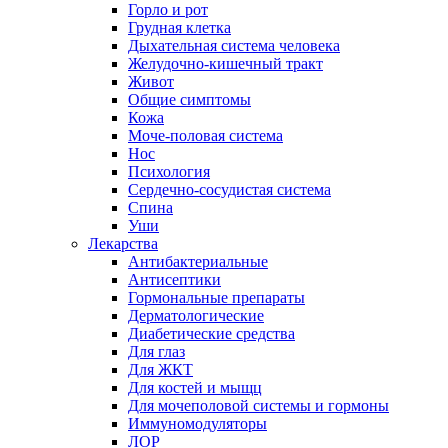
Горло и рот
Грудная клетка
Дыхательная система человека
Желудочно-кишечный тракт
Живот
Общие симптомы
Кожа
Моче-половая система
Нос
Психология
Сердечно-сосудистая система
Спина
Уши
Лекарства
Антибактериальные
Антисептики
Гормональные препараты
Дерматологические
Диабетические средства
Для глаз
Для ЖКТ
Для костей и мыщц
Для мочеполовой системы и гормоны
Иммуномодуляторы
ЛОР