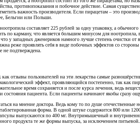
 продается, а ноотропил состоит из того же пирацетама, но наз
йства, противопоказания и побочное действие. Самая существен
тметить важность производителя. Если пирацетам – это производ
ее, Бельгии или Польши.
оотропила составляет 225 рублей за одну упаковку, а обычного п
ь по карману, что является большим минусом для ноотропила, в
, что у западных дженериков намного лучше степень очистки от
олжна реже проявлять себя в виде побочных эффектов со стороны
е не подтверждена.
ак как отзывы пользователей на эти лекарства самые разношёрст
макологический эффект, проявляющийся постепенно, так как пир
лжительное время сохраняется и после курса лечения, ведь веще
й и состояния пациента. Если пациенты начинают якобы сразу ощу
аться на мнение доктора. Ведь кому то по душе отечественные н
 таблетированная форма. В одной штуке содержится 800 или 120
апсулы выпускаются по 400 мг. Внутримышечный и внутривенный 
енного продукта те же формы выпуска, за исключением питьевой. 