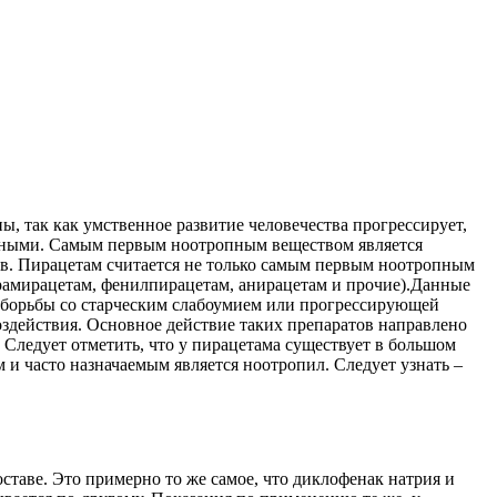
 так как умственное развитие человечества прогрессирует,
ованными. Самым первым ноотропным веществом является
гов. Пирацетам считается не только самым первым ноотропным
рамирацетам, фенилпирацетам, анирацетам и прочие).Данные
я борьбы со старческим слабоумием или прогрессирующей
здействия. Основное действие таких препаратов направлено
Следует отметить, что у пирацетама существует в большом
и часто назначаемым является ноотропил. Следует узнать –
ставе. Это примерно то же самое, что диклофенак натрия и