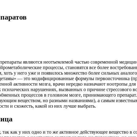
епаратов
репараты являются неотъемлемой частью современной медицины,
е нейрометаболические процессы, становятся все более востреб
м, хоть у него уже и появилось множество более сильных анало
«рацетамы» — это модифицированные формулы первоисточника (п
енной активности мозга, врачи нередко назначают ноотропы дл
 психических нарушениях, вызванных о причине стрессового во
бменных процессов в головном мозге, принимающего препарат. 
вующим веществом, но разными названиями), а самым известным 
сти и схожесть, какой из них лучше выбрать.
ница
так как у них одно и то же активное действующее вещество в со