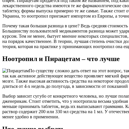
олфен. Пирацетам продается под таким же названием, под каким
лекарственного средства имеются те же фармакоолгические сво
таблетку, формы выпуска примерно те же самые. Также стоит о
Украина, то ноотропил приезжает импортом из Европы, а точн
Почему такая большая разница в цене? Ведь средняя стоимость н
Большинству пользователей медикаментов разница может ударит
курсом. Тем не менее, бытует мнение некоторых специалистов
на порядок качественнее. В теории, лучшая степень очистки д
теория, которая на практике у принимающих ноотропил она ещ
Ноотропил и Пирацетам – что лучше
По существу сложно дать ответ на этот вопрос, т
так как активное действующее вещество проявляет мягкий фар
мозге. Также высокая активность средства на некоторое продо
длиться от 4-х недель до полугода, в зависимости от показани
Выбор зависит сугубо от конкретного человека, но лучше полаг
дженерикам. Стоит отметить, что у ноотропила весьма удобная
меньше принимать таблеток, ведь их выписывают граммами. К
раствор содержит 200 или 330 мл средства на 1 мл. У отечеств
менее удобно в применении.