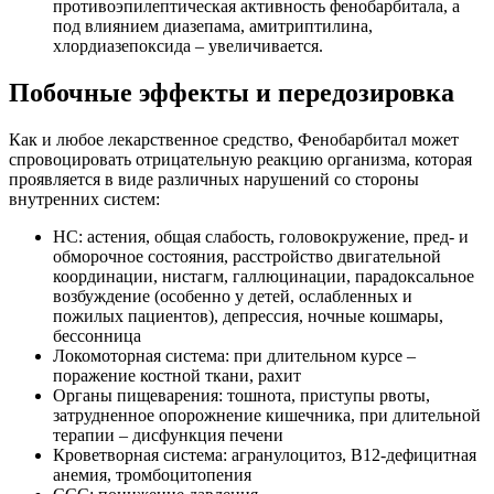
противоэпилептическая активность фенобарбитала, а
под влиянием диазепама, амитриптилина,
хлордиазепоксида – увеличивается.
Побочные эффекты и передозировка
Как и любое лекарственное средство, Фенобарбитал может
спровоцировать отрицательную реакцию организма, которая
проявляется в виде различных нарушений со стороны
внутренних систем:
НС: астения, общая слабость, головокружение, пред- и
обморочное состояния, расстройство двигательной
координации, нистагм, галлюцинации, парадоксальное
возбуждение (особенно у детей, ослабленных и
пожилых пациентов), депрессия, ночные кошмары,
бессонница
Локомоторная система: при длительном курсе –
поражение костной ткани, рахит
Органы пищеварения: тошнота, приступы рвоты,
затрудненное опорожнение кишечника, при длительной
терапии – дисфункция печени
Кроветворная система: агранулоцитоз, В12-дефицитная
анемия, тромбоцитопения