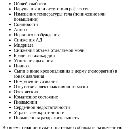
Общей слабости
Нарушения или отсутствия рефлексов
Изменения температуры тела (понижение или
повышение)
Сонливости
Апноэ
Нервного возбуждения
Снижения АД
Мидриаза
Снижения объема отделяемой мочи
Бради- и тахикардии
Угнетения дыхания
Цианоза
Сыпи в виде кровоизлияния в дерму (геморрагии) в
зонах давления
Помрачении сознания
Отсутствия электроактивности мозга
Отек легких
Коматозное состояние
Пневмонии
Сердечной недостаточности
Утраты самокритичности
Повышенная раздражительность.
Во время терапии нужно тщательно соблюдать назначенную