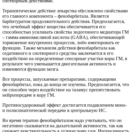
снотворным действиями.
Терапевтическое действие лекарства обусловлено свойствами
его главного компонента – фенобарбитала. Является
барбитуратом продолжительного действия. Предполагается,
что лечебный эффект вещества обеспечивается его
способностью усиливать свойства эндогенного медиатора ГМ
– гамма-аминомасляной кислоты (GABA), обеспечивающей
торможение внутренних процессов, либо имитировать ее
функции. Также механизм действия фенобарбитала как
седативного и снотворного средства заключается в его
воздействии на определенные сенсорные участки коры ГМ, в
результате чего уменьшается двигательная активность и
изменяются функции мозга.
Все процессы, запускаемые препаратами, содержащими
фенобарбитал, пока до конца не изучены. Предполагается, что
он способен через воздействие на таламус препятствовать
нейропередаче в кору ГМ.
Противосудорожный эффект достигается подавлением моно-
и полисинаптической передачи в центральную НС.
Во время терапии фенобарбиталом надо учитывать, что он
негативно сказывается на дыхательной активности, так как
снижает чувствительность к углекислому газу. Интенсивность