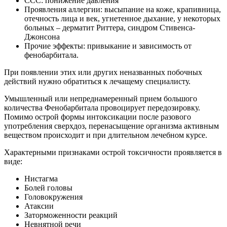
ССС: понижение давления
Проявления аллергии: высыпание на коже, крапивница,
отечность лица и век, угнетенное дыхание, у некоторых
больных – дерматит Риттера, синдром Стивенса-
Джонсона
Прочие эффекты: привыкание и зависимость от
фенобарбитала.
При появлении этих или других неназванных побочных
действий нужно обратиться к лечащему специалисту.
Умышленный или непреднамеренный прием большого
количества Фенобарбитала провоцирует передозировку.
Помимо острой формы интоксикации после разового
употребления сверхдоз, перенасыщение организма активным
веществом происходит и при длительном лечебном курсе.
Характерными признаками острой токсичности проявляется в
виде:
Нистагма
Болей головы
Головокружения
Атаксии
Заторможенности реакций
Невнятной речи