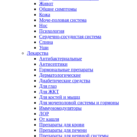
Живот
Общие симптомы
Кожа
Моче-половая система
Нос
Психология
Сердечно-сосудистая система
Спина
Уши
Лекарства
Антибактериальные
Антисептики
Гормональные препараты
Дерматологические
Диабетические средства
Для глаз
Для ЖКТ
Для костей и мыщц
Для мочеполовой системы и гормоны
Иммуномодуляторы
ЛОР
От кашля
Препараты для крови
Препараты для печени
Препараты для нервной системы