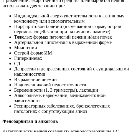
Применение лекарственного средства Фенобарбитал нельзя
использовать для терапии при:
Индивидуальной сверхчувствительности к активному
компоненту или вспомогательным
Порфиритовой болезни (в смешанной форме, острой
перемежающейся или при наличии в анамнезе)
Тяжелых формах патологий печени и/или почек
Артериальной гипотензия в выраженной форме
Миастении
Острой форме ИМ
Гиперкинезах
СД
Депрессии и депрессивных состояний с суицидальными
наклонностями
Выраженной анемии
Надпочечниковой недостаточности
Беременности (1, 3 триместры), лактации
Алкоголизме, наркомании, медикаментозной
зависимости
Респираторных заболеваниях, бронхолегочных
патологиях с сопутствующим апноэ
Фенобарбитал и алкоголь
Категорически нельзя совмещать этанолосодержащие ЛС,