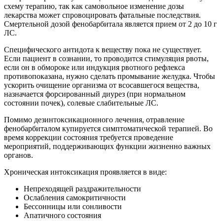
схему терапию, так как самовольное изменение дозы
лекарства может спровоцировать фатальные последствия.
Смертельной дозой фенобарбитала является прием от 2 до 10 г
ЛС.
Специфического антидота к веществу пока не существует.
Если пациент в сознании, то проводится стимуляция рвоты,
если он в обмороке или индукция рвотного рефлекса
противопоказана, нужно сделать промывание желудка. Чтобы
ускорить очищение организма от всосавшегося вещества,
назначается форсированный диурез (при нормальном
состоянии почек), солевые слабительные ЛС.
Помимо дезинтоксикационного лечения, отравление
фенобарбиталом купируется симптоматической терапией. Во
время коррекции состояния требуется проведение
мероприятий, поддерживающих функции жизненно важных
органов.
Хроническая интоксикация проявляется в виде:
Непреходящей раздражительности
Ослабления самокритичности
Бессонницы или сонливости
Апатичного состояния