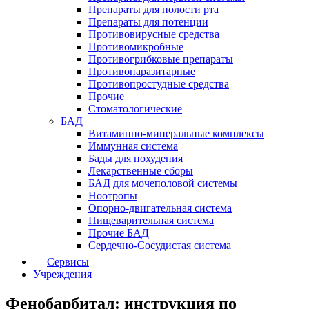
Препараты для полости рта
Препараты для потенции
Противовирусные средства
Противомикробные
Противогрибковые препараты
Противопаразитарные
Противопростудные средства
Прочие
Стоматологические
БАД
Витаминно-минеральные комплексы
Иммунная система
Бады для похудения
Лекарственные сборы
БАД для мочеполовой системы
Ноотропы
Опорно-двигательная система
Пищеварительная система
Прочие БАД
Сердечно-Сосудистая система
Сервисы
Учреждения
Фенобарбитал: инструкция по