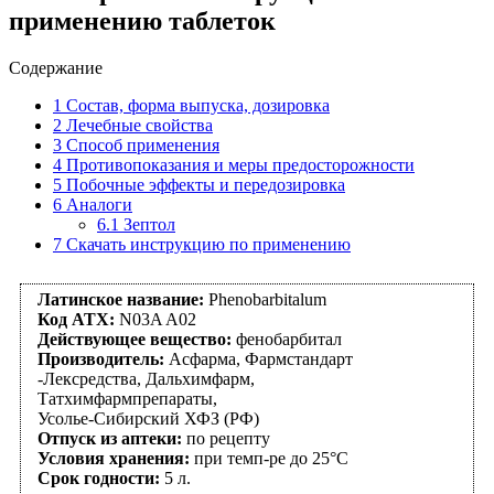
применению таблеток
Содержание
1
Состав, форма выпуска, дозировка
2
Лечебные свойства
3
Способ применения
4
Противопоказания и меры предосторожности
5
Побочные эффекты и передозировка
6
Аналоги
6.1
Зептол
7
Скачать инструкцию по применению
Латинское название:
Phenobarbitalum
Код АТХ:
N03A A02
Действующее вещество:
фенобарбитал
Производитель:
Асфарма, Фармстандарт
-Лексредства, Дальхимфарм,
Татхимфармпрепараты,
Усолье-Сибирский ХФЗ (РФ)
Отпуск из аптеки:
по рецепту
Условия хранения:
при темп-ре до 25°C
Срок годности:
5 л.