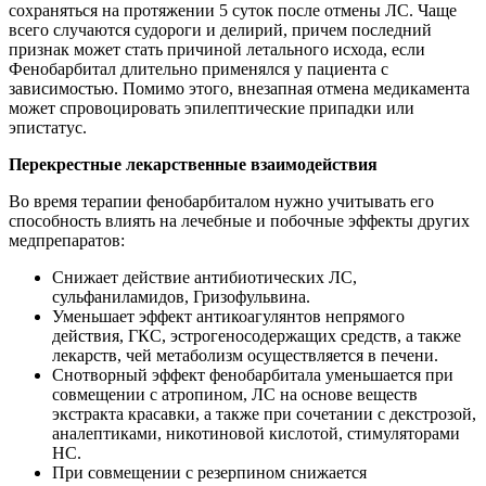
сохраняться на протяжении 5 суток после отмены ЛС. Чаще
всего случаются судороги и делирий, причем последний
признак может стать причиной летального исхода, если
Фенобарбитал длительно применялся у пациента с
зависимостью. Помимо этого, внезапная отмена медикамента
может спровоцировать эпилептические припадки или
эпистатус.
Перекрестные лекарственные взаимодействия
Во время терапии фенобарбиталом нужно учитывать его
способность влиять на лечебные и побочные эффекты других
медпрепаратов:
Снижает действие антибиотических ЛС,
сульфаниламидов, Гризофульвина.
Уменьшает эффект антикоагулянтов непрямого
действия, ГКС, эстрогеносодержащих средств, а также
лекарств, чей метаболизм осуществляется в печени.
Снотворный эффект фенобарбитала уменьшается при
совмещении с атропином, ЛС на основе веществ
экстракта красавки, а также при сочетании с декстрозой,
аналептиками, никотиновой кислотой, стимуляторами
НС.
При совмещении с резерпином снижается