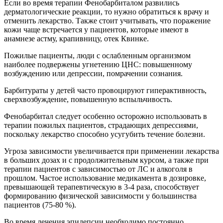
Если во время терапии Фенобарбиталом развились
дерматологические реакции, то нужно обратиться к врачу и
отменить лекарство. Также стоит учитывать, что поражение
кожи чаще встречается у пациентов, которые имеют в
анамнезе астму, крапивницу, отек Квинке.
Пожилые пациенты, люди с ослабленным организмом
наиболее подвержены угнетению ЦНС: повышенному
возбуждению или депрессии, помрачении сознания.
Барбитураты у детей часто провоцируют гиперактивность,
сверхвозбуждение, повышенную вспыльчивость.
Фенобарбитал следует особенно осторожно использовать в
терапии пожилых пациентов, страдающих депрессиями,
поскольку лекарство способно усугубить течение болезни.
Угроза зависимости увеличивается при применении лекарства
в больших дозах и с продолжительным курсом, а также при
терапии пациентов с зависимостью от ЛС и алкоголя в
прошлом. Частое использование медикамента в дозировке,
превышающей терапевтическую в 3-4 раза, способствует
формированию физической зависимости у большинства
пациентов (75-80 %).
Во время лечения эпилепсии необходимо постоянно