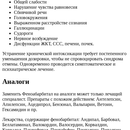
Общей слабости
Нарушение чувства равновесия
Сбивчивой речи
Головокружения
Выраженном расстройстве сознания
Галлюцинации
Судороги
Нервное возбуждение
Дисфункции ЖКТ, ССС, печени, почек.
Устранение хронической интоксикации требует постепенного
уменьшения дозировки, чтобы не спровоцировать синдрома
отмены. Одновременно проводится симптоматическое и
психиатрическое лечение.
Аналоги
Заменить Феноабарбитал на аналоги может только лечащий
специалист. Препараты с похожим действием: Антелепсин,
Апилепсин, Ацедипрол, Бензонал, Вальпарин, Ветоин,
Гексамидин и пр.
Лекарства, содержащие фенобарбитал: Андипал, Барбовал,
Беллатаминал, Валокордин, Валосердин, Корвалдин,
Корвалол, Паглюферал, Пентабуфен, Пенталгин, Пиралгин,