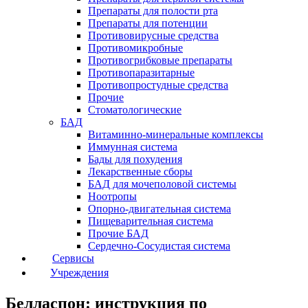
Препараты для полости рта
Препараты для потенции
Противовирусные средства
Противомикробные
Противогрибковые препараты
Противопаразитарные
Противопростудные средства
Прочие
Стоматологические
БАД
Витаминно-минеральные комплексы
Иммунная система
Бады для похудения
Лекарственные сборы
БАД для мочеполовой системы
Ноотропы
Опорно-двигательная система
Пищеварительная система
Прочие БАД
Сердечно-Сосудистая система
Сервисы
Учреждения
Белласпон: инструкция по