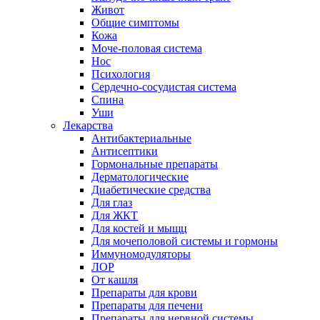
Живот
Общие симптомы
Кожа
Моче-половая система
Нос
Психология
Сердечно-сосудистая система
Спина
Уши
Лекарства
Антибактериальные
Антисептики
Гормональные препараты
Дерматологические
Диабетические средства
Для глаз
Для ЖКТ
Для костей и мыщц
Для мочеполовой системы и гормоны
Иммуномодуляторы
ЛОР
От кашля
Препараты для крови
Препараты для печени
Препараты для нервной системы