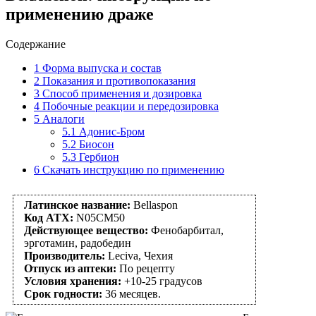
применению драже
Содержание
1
Форма выпуска и состав
2
Показания и противопоказания
3
Способ применения и дозировка
4
Побочные реакции и передозировка
5
Аналоги
5.1
Адонис-Бром
5.2
Биосон
5.3
Гербион
6
Скачать инструкцию по применению
Латинское название:
Bellaspon
Код АТХ:
N05CM50
Действующее вещество:
Фенобарбитал,
эрготамин, радобедин
Производитель:
Leciva, Чехия
Отпуск из аптеки:
По рецепту
Условия хранения:
+10-25 градусов
Срок годности:
36 месяцев.