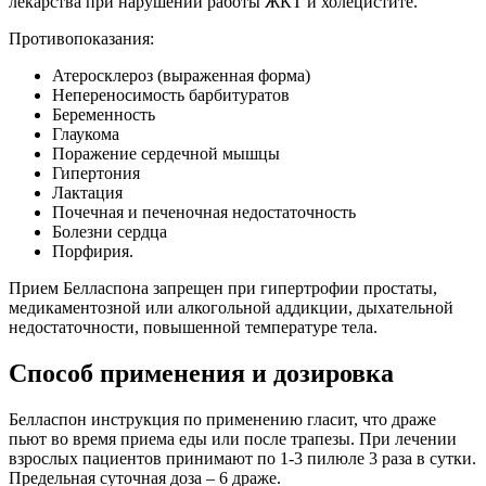
лекарства при нарушении работы ЖКТ и холецистите.
Противопоказания:
Атеросклероз (выраженная форма)
Непереносимость барбитуратов
Беременность
Глаукома
Поражение сердечной мышцы
Гипертония
Лактация
Почечная и печеночная недостаточность
Болезни сердца
Порфирия.
Прием Белласпона запрещен при гипертрофии простаты,
медикаментозной или алкогольной аддикции, дыхательной
недостаточности, повышенной температуре тела.
Способ применения и дозировка
Белласпон инструкция по применению гласит, что драже
пьют во время приема еды или после трапезы. При лечении
взрослых пациентов принимают по 1-3 пилюле 3 раза в сутки.
Предельная суточная доза – 6 драже.