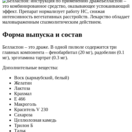
Белласпон –
это комбинированное средство, оказывающее успокаивающий
эффект. Препарат нормализует работу НС, снижая
интенсивность вегетативных расстройств. Лекарство обладает
маловыраженным спазмолитическим действием.
Форма выпуска и состав
Белласпон – это драже. В одной пилюле содержится три
главных компонента – фенобарбитал (20 мг), радобелин (0.1
мг), эрготамина тартрат (0.3 мг).
Дополнительные вещества:
Воск (карнаубский, белый)
Желатин
Лактоза
Крахмал
E 466
Макроголь
Краситель V 230
Сахароза
Целлюлозная камедь
Трилон Б
Тальк