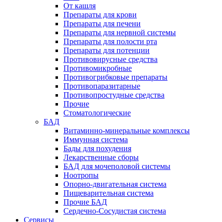
От кашля
Препараты для крови
Препараты для печени
Препараты для нервной системы
Препараты для полости рта
Препараты для потенции
Противовирусные средства
Противомикробные
Противогрибковые препараты
Противопаразитарные
Противопростудные средства
Прочие
Стоматологические
БАД
Витаминно-минеральные комплексы
Иммунная система
Бады для похудения
Лекарственные сборы
БАД для мочеполовой системы
Ноотропы
Опорно-двигательная система
Пищеварительная система
Прочие БАД
Сердечно-Сосудистая система
Сервисы