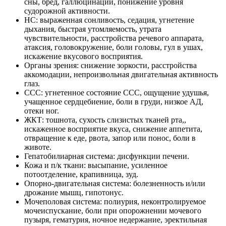
сны, бред, галлюцинации, понижение уровня
судорожной активности.
НС: выраженная сонливость, седация, угнетение
дыхания, быстрая утомляемость, утрата
чувствительности, расстройства речевого аппарата,
атаксия, головокружение, боли головы, гул в ушах,
искажение вкусового восприятия.
Органы зрения: снижение зоркости, расстройства
аккомодации, непроизвольная двигательная активность
глаз.
ССС: угнетенное состояние ССС, ощущение удушья,
учащенное сердцебиение, боли в груди, низкое АД,
отеки ног.
ЖКТ: тошнота, сухость слизистых тканей рта,,
искаженное восприятие вкуса, снижение аппетита,
отвращение к еде, рвота, запор или понос, боли в
животе.
Гепатобилиарная система: дисфункции печени.
Кожа и п/к ткани: высыпание, усиленное
потоотделение, крапивница, зуд.
Опорно-двигательная система: болезненность и/или
дрожание мышц, гипотонус.
Мочеполовая система: полиурия, неконтролируемое
мочеиспускание, боли при опорожнении мочевого
пузыря, гематурия, ночное недержание, эректильная