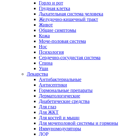
Горло и рот
Грудная клетка
Дыхательная система человека
Желудочно-кишечный тракт
Живот
Общие симптомы
Кожа
Моче-половая система
Нос
Психология
Сердечно-сосудистая система
Спина
Уши
Лекарства
Антибактериальные
Антисептики
Гормональные препараты
Дерматологические
Диабетические средства
Для глаз
Для ЖКТ
Для костей и мыщц
Для мочеполовой системы и гормоны
Иммуномодуляторы
ЛОР