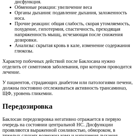
дисфункция.
Обменные реакции: увеличение веса
Органы дыхания: подавление дыхания, заложенность
носа.
Прочие реакции: общая слабость, скорая утомляемость,
похудение, гипотермия, спастичность, преходящая
напряженность мышц, исчезающая после снижения
дозировки.
Анализы: скрытая кровь в кале, изменение содержания
глюкозы.
Характер побочных действий после Баклосана нужно
отделить от симптомов заболевания, при котором проводится
лечение.
У пациентов, страдающих диабетом или патологиями печени,
должны постоянно отслеживаться активность трансаминаз,
ЩФ, уровень гликемии.
Передозировка
Баклосан передозировка негативно отражается в первую
очередь на состоянии центральной НС. Дисфункции
проявляются выраженной сонливостью, обмороком, в
тяжелых случаях возможна кома и нарушения дыхания.