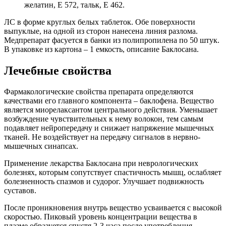
желатин, Е 572, тальк, Е 462.
ЛС в форме круглых белых таблеток. Обе поверхности
выпуклые, на одной из сторон нанесена линия разлома.
Медпрепарат фасуется в банки из полипропилена по 50 штук.
В упаковке из картона – 1 емкость, описание Баклосана.
Лечебные свойства
Фармакологические свойства препарата определяются
качествами его главного компонента – баклофена. Вещество
является миорелаксантом центрального действия. Уменьшает
возбуждение чувствительных к нему волокон, тем самым
подавляет нейропередачу и снижает напряжение мышечных
тканей. Не воздействует на передачу сигналов в нервно-
мышечных синапсах.
Применение лекарства Баклосана при неврологических
болезнях, которым сопутствует спастичность мышц, ослабляет
болезненность спазмов и судорог. Улучшает подвижность
суставов.
После проникновения внутрь вещество усваивается с высокой
скоростью. Пиковый уровень концентрации вещества в
плазме образуется спустя 2-3 часа после употребления