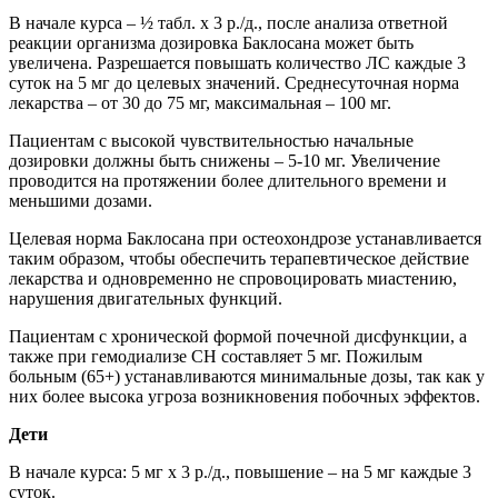
В начале курса – ½ табл. х 3 р./д., после анализа ответной
реакции организма дозировка Баклосана может быть
увеличена. Разрешается повышать количество ЛС каждые 3
суток на 5 мг до целевых значений. Среднесуточная норма
лекарства – от 30 до 75 мг, максимальная – 100 мг.
Пациентам с высокой чувствительностью начальные
дозировки должны быть снижены – 5-10 мг. Увеличение
проводится на протяжении более длительного времени и
меньшими дозами.
Целевая норма Баклосана при остеохондрозе устанавливается
таким образом, чтобы обеспечить терапевтическое действие
лекарства и одновременно не спровоцировать миастению,
нарушения двигательных функций.
Пациентам с хронической формой почечной дисфункции, а
также при гемодиализе СН составляет 5 мг. Пожилым
больным (65+) устанавливаются минимальные дозы, так как у
них более высока угроза возникновения побочных эффектов.
Дети
В начале курса: 5 мг х 3 р./д., повышение – на 5 мг каждые 3
суток.