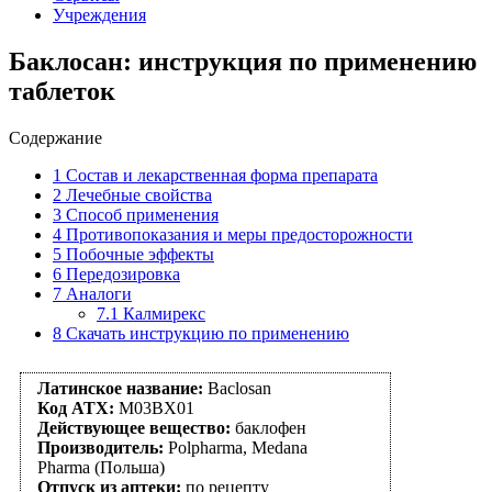
Учреждения
Баклосан: инструкция по применению
таблеток
Содержание
1
Состав и лекарственная форма препарата
2
Лечебные свойства
3
Способ применения
4
Противопоказания и меры предосторожности
5
Побочные эффекты
6
Передозировка
7
Аналоги
7.1
Калмирекс
8
Скачать инструкцию по применению
Латинское название:
Baclosan
Код АТХ:
M03BX01
Действующее вещество:
баклофен
Производитель:
Polpharma, Medana
Pharma (Польша)
Отпуск из аптеки:
по рецепту