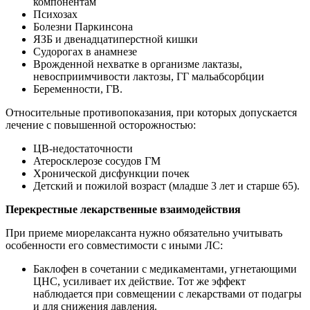
компонентам
Психозах
Болезни Паркинсона
ЯЗБ и двенадцатиперстной кишки
Судорогах в анамнезе
Врожденной нехватке в организме лактазы,
невосприимчивости лактозы, ГГ мальабсорбции
Беременности, ГВ.
Относительные противопоказания, при которых допускается
лечение с повышенной осторожностью:
ЦВ-недостаточности
Атеросклерозе сосудов ГМ
Хронической дисфункции почек
Детский и пожилой возраст (младше 3 лет и старше 65).
Перекрестные лекарственные взаимодействия
При приеме миорелаксанта нужно обязательно учитывать
особенности его совместимости с иными ЛС:
Баклофен в сочетании с медикаментами, угнетающими
ЦНС, усиливает их действие. Тот же эффект
наблюдается при совмещении с лекарствами от подагры
и для снижения давления.