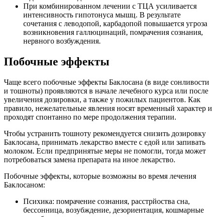
При комбинированном лечении с ТЦА усиливается
интенсивность гипотонуса мышц. В результате
сочетания с леводопой, карбадопой повышается угроза
возникновения галлюцинаций, помрачения сознания,
нервного возбуждения.
Побочные эффекты
Чаще всего побочные эффекты Баклосана (в виде сонливости
и тошноты) проявляются в начале лечебного курса или после
увеличения дозировки, а также у пожилых пациентов. Как
правило, нежелательные явления носят временный характер и
проходят спонтанно по мере продолжения терапии.
Чтобы устранить тошноту рекомендуется снизить дозировку
Баклосана, принимать лекарство вместе с едой или запивать
молоком. Если предпринятые меры не помогли, тогда может
потребоваться замена препарата на иное лекарство.
Побочные эффекты, которые возможны во время лечения
Баклосаном:
Психика: помрачение сознания, расстрйоства сна,
бессонница, возубждение, дезориентация, кошмарные