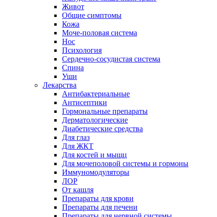
Живот
Общие симптомы
Кожа
Моче-половая система
Нос
Психология
Сердечно-сосудистая система
Спина
Уши
Лекарства
Антибактериальные
Антисептики
Гормональные препараты
Дерматологические
Диабетические средства
Для глаз
Для ЖКТ
Для костей и мыщц
Для мочеполовой системы и гормоны
Иммуномодуляторы
ЛОР
От кашля
Препараты для крови
Препараты для печени
Препараты для нервной системы