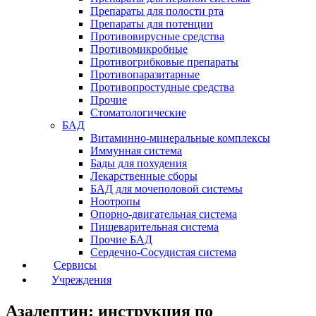
Препараты для полости рта
Препараты для потенции
Противовирусные средства
Противомикробные
Противогрибковые препараты
Противопаразитарные
Противопростудные средства
Прочие
Стоматологические
БАД
Витаминно-минеральные комплексы
Иммунная система
Бады для похудения
Лекарственные сборы
БАД для мочеполовой системы
Ноотропы
Опорно-двигательная система
Пищеварительная система
Прочие БАД
Сердечно-Сосудистая система
Сервисы
Учреждения
Азалептин: инструкция по