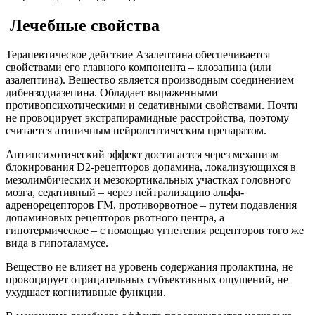
Лечебные свойства
Терапевтическое действие Азалептина обеспечивается
свойствами его главного компонента – клозапина (или
азалептина). Вещество является производным соединением
дибензодиазепина. Обладает выраженными
противопсихотическими и седативными свойствами. Почти
не провоцирует экстрапирамидные расстройства, поэтому
считается атипичным нейролептическим препаратом.
Антипсихотический эффект достигается через механизм
блокирования D2-рецепторов допамина, локализующихся в
мезолимбических и мезокортикальных участках головного
мозга, седативный – через нейтрализацию альфа-
адренорецепторов ГМ, противорвотное – путем подавления
допаминовых рецепторов рвотного центра, а
гипотермическое – с помощью угнетения рецепторов того же
вида в гипоталамусе.
Вещество не влияет на уровень содержания пролактина, не
провоцирует отрицательных субъективных ощущений, не
ухудшает когнитивные функции.