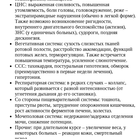
ЦНС: выраженная сонливость, повышенная
утомляемость, боли головы, головокружение, реже –
экстрапирамидные нарушения (обычно в легкой форме).
Также возможно возникновение ригидности,
внутреннего двигательного беспокойства (актизия),
ЗНС (у единичных больных), судороги, поздняя
дискинезия.
Вегетативная система: сухость слизистых тканей
ротовой полости, расстройство аккомодации, функций
потовых желез, терморегуляции. Также встречается
повышенная температура, усиленное слюнотечение.
ССС: тахикардия, постуральная гипотензия, обморок
(преимущественно в первые недели лечения),
гипертония.
Респираторная система: в редких случаях – коллапс,
который развивается с разной интенсивностью (от
угнетения дыхания до его остановки).
Со стороны пищеварительной системы: тошнота,
приступы рвоты, затруднение опорожнения кишечника,
рост активности ферментов печени, холестаз.
Мочеполовая система: недержание/задержка отделения
мочи, снижение потенции.
Прочие: при длительном курсе – увеличение веса, у
некоторых больных – реакции кожи, смертельный
исход.