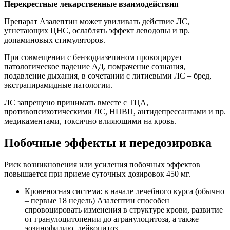
Перекрестные лекарственные взаимодействия
Препарат Азалептин может увиливать действие ЛС,
угнетающих ЦНС, ослаблять эффект леводопы и пр.
допаминовых стимуляторов.
При совмещении с бензодиазепином провоцирует
патологическое падение АД, помрачение сознания,
подавление дыхания, в сочетании с литиевыми ЛС – бред,
экстрапирамидные патологии.
ЛС запрещено принимать вместе с ТЦА,
противопсихотическими ЛС, НПВП, антидепрессантами и пр.
медикаментами, токсично влияющими на кровь.
Побочные эффекты и передозировка
Риск возникновения или усиления побочных эффектов
повышается при приеме суточных дозировок 450 мг.
Кровеносная система: в начале лечебного курса (обычно
– первые 18 недель) Азалептин способен
спровоцировать изменения в структуре крови, развитие
от гранулоцитопении до агранулоцитоза, а также
эозинофилию, лейкоцитоз.