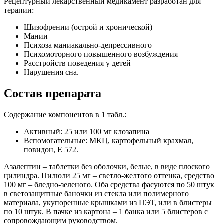
Рецептурный лекарственный медикамент разработан для
терапии:
Шизофрении (острой и хронической)
Мании
Психоза маниакально-депрессивного
Психомоторного повышенного возбуждения
Расстройств поведения у детей
Нарушения сна.
Состав препарата
Содержание компонентов в 1 табл.:
Активный: 25 или 100 мг клозапина
Вспомогательные: МКЦ, картофельный крахмал,
повидон, Е 572.
Азалептин – таблетки без оболочки, белые, в виде плоского
цилиндра. Пилюли 25 мг – светло-желтого оттенка, средство
100 мг – бледно-зеленого. Оба средства фасуются по 50 штук
в светозащитные баночки из стекла или полимерного
материала, укупоренные крышками из ПЭТ, или в блистеры
по 10 штук. В пачке из картона – 1 банка или 5 блистеров с
сопровождающим руководством.