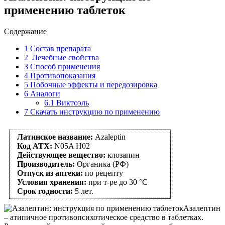
применению таблеток
Содержание
1
Состав препарата
2
Лечебные свойства
3
Способ применения
4
Противопоказания
5
Побочные эффекты и передозировка
6
Аналоги
6.1
Виктоэль
7
Скачать инструкцию по применению
Латинское название:
Azaleptin
Код АТХ:
N05A H02
Действующее вещество:
клозапин
Производитель:
Органика (РФ)
Отпуск из аптеки:
по рецепту
Условия хранения:
при т-ре до 30 °C
Срок годности:
5 лет.
Азалептин
– атипичное противопсихотическое средство в таблетках.