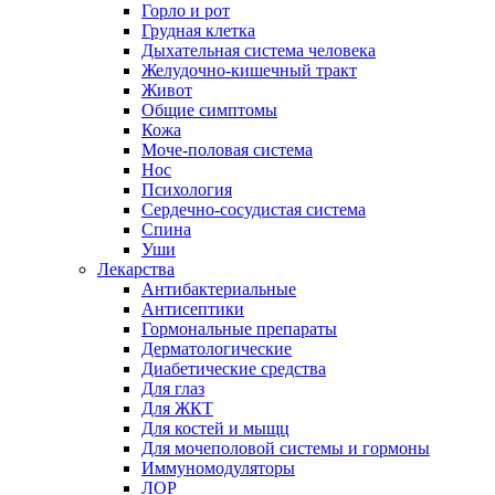
Горло и рот
Грудная клетка
Дыхательная система человека
Желудочно-кишечный тракт
Живот
Общие симптомы
Кожа
Моче-половая система
Нос
Психология
Сердечно-сосудистая система
Спина
Уши
Лекарства
Антибактериальные
Антисептики
Гормональные препараты
Дерматологические
Диабетические средства
Для глаз
Для ЖКТ
Для костей и мыщц
Для мочеполовой системы и гормоны
Иммуномодуляторы
ЛОР