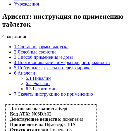
Учреждения
Арисепт: инструкция по применению
таблеток
Содержание
1
Состав и формы выпуска
2
Лечебные свойства
3
Способ применения и дозы
4
Противопоказания и меры предосторожности
5
Побочные эффекты и передозировка
6
Аналоги
6.1
Нивалин
6.2
Экселон
6.3
Галантамин
7
Скачать инструкцию по применению
Латинское название:
arisept
Код АТХ:
N06DA02
Действующее вещество:
донепезил
Производитель:
Пфайзер, США
Отпуск из аптеки:
По рецепту