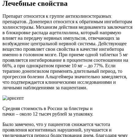
Лечебные свойства
Препарат относится к группе антихолинэстеразных
препаратов. Донеперил относится к обратимым ингибиторам
холинэстеразы. Механизм действия медикамента заключается
в блокировке распада ацетилхолина, который напрямую
влияет на передачу нервных импульсов, отвечающих за
возбуждение центральной нервной системы. Действующее
вещество проявляет свои свойства в качестве ингибитора
именно в головном мозге. При приеме одной таблетки 5 мг
проявляется ингибирование в процентном соотношении на
66%, а при однократном приеме 10 мг – до 77%. Если
терапию донепезилом применять длительный период, то
прогрессия болезни Альцгеймера значительно замедляется,
что подтверждается клиническими исследованиями и
личными наблюдениями за пациентами.
Средняя стоимость в России за блистеры и
пачки – около 12 тысяч рублей за упаковку.
Было замечено, что у пациентов снижается частота
проявления когнитивных нарушений, улучшается и
увеличивается период бодрствования днем, благодаря чему