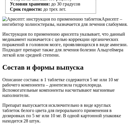
Условия хранения:
до 30 градусов
Срок годности:
до трех лет.
Арисепт –
ингибитор холинэстеразы, назначается для лечения слабоумия.
Инструкция по применению арисепта указывает, что данный
медикамент назначается с целью коррекции органических
поражений в головном мозге, проявляющихся в виде амнезии.
Подходит препарат также для лечения болезни Альцгеймера
легкой или средней степени.
Состав и формы выпуска
Описание состава: в 1 таблетке содержится 5 мг или 10 мг
рабочего компонента – донепезила гидрохлорида.
Вспомогательные компоненты насчитывают магниевые
наполнители.
Препарат выпускается исключительно в виде круглых
таблеток белого цвета для перорального применения в
дозировках по 5 мг или 10 мг. В одной картонной упаковке
находится 28 штук.