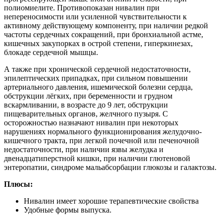
полиомиелите. Противопоказан нивалин при
непереносимости или усиленной чувствительности к
активному действующему компоненту, при наличии редкой
частоты сердечных сокращений, при бронхиальной астме,
кишечных закупорках в острой степени, гиперкинезах,
блокаде сердечной мышцы.
А также при хронической сердечной недостаточности,
эпилептических припадках, при сильном повышении
артериального давления, ишемической болезни сердца,
обструкции лёгких, при беременности и грудном
вскармливании, в возрасте до 9 лет, обструкции
пищеварительных органов, желчного пузыря. С
осторожностью назначают нивалин при некоторых
нарушениях нормального функционирования желудочно-
кишечного тракта, при легкой почечной или печеночной
недостаточности, при наличии язвы желудка и
двенадцатиперстной кишки, при наличии глютеновой
энтеропатии, синдроме мальабсорбации глюкозы и галактозы.
Плюсы:
Нивалин имеет хорошие терапевтические свойства
Удобные формы выпуска.