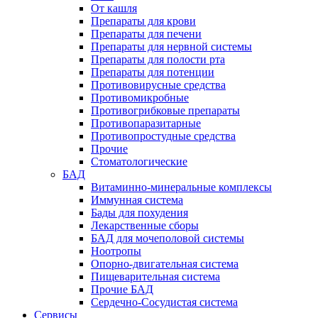
От кашля
Препараты для крови
Препараты для печени
Препараты для нервной системы
Препараты для полости рта
Препараты для потенции
Противовирусные средства
Противомикробные
Противогрибковые препараты
Противопаразитарные
Противопростудные средства
Прочие
Стоматологические
БАД
Витаминно-минеральные комплексы
Иммунная система
Бады для похудения
Лекарственные сборы
БАД для мочеполовой системы
Ноотропы
Опорно-двигательная система
Пищеварительная система
Прочие БАД
Сердечно-Сосудистая система
Сервисы