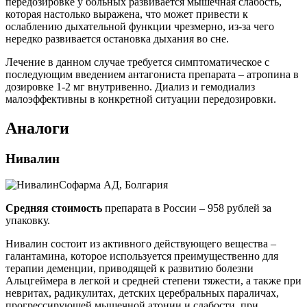
передозировке у больных развивается мышечная слабость,
которая настолько выражена, что может привести к
ослаблению дыхательной функции чрезмерно, из-за чего
нередко развивается остановка дыхания во сне.
Лечение в данном случае требуется симптоматическое с
последующим введением антагониста препарата – атропина в
дозировке 1-2 мг внутривенно. Диализ и гемодиализ
малоэффективны в конкретной ситуации передозировки.
Аналоги
Нивалин
Софарма АД, Болгария
Средняя стоимость
препарата в России – 958 рублей за
упаковку.
Нивалин состоит из активного действующего вещества –
галантамина, которое используется преимущественно для
терапии деменции, приводящей к развитию болезни
Альцгеймера в легкой и средней степени тяжести, а также при
невритах, радикулитах, детских церебральных параличах,
прогрессирующей мышечной атонии и слабости, при