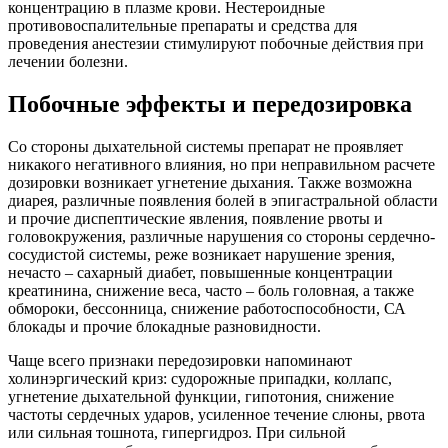
концентрацию в плазме крови. Нестероидные
противовоспалительные препараты и средства для
проведения анестезии стимулируют побочные действия при
лечении болезни.
Побочные эффекты и передозировка
Со стороны дыхательной системы препарат не проявляет
никакого негативного влияния, но при неправильном расчете
дозировки возникает угнетение дыхания. Также возможна
диарея, различные появления болей в эпигастральной области
и прочие диспептические явления, появление рвоты и
головокружения, различные нарушения со стороны сердечно-
сосудистой системы, реже возникает нарушение зрения,
нечасто – сахарный диабет, повышенные концентрации
креатинина, снижение веса, часто – боль головная, а также
обмороки, бессонница, снижение работоспособности, СА
блокады и прочие блокадные разновидности.
Чаще всего признаки передозировки напоминают
холинэргический криз: судорожные припадки, коллапс,
угнетение дыхательной функции, гипотония, снижение
частоты сердечных ударов, усиленное течение слюны, рвота
или сильная тошнота, гипергидроз. При сильной