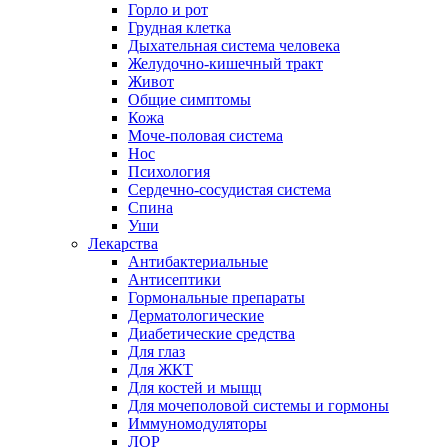
Горло и рот
Грудная клетка
Дыхательная система человека
Желудочно-кишечный тракт
Живот
Общие симптомы
Кожа
Моче-половая система
Нос
Психология
Сердечно-сосудистая система
Спина
Уши
Лекарства
Антибактериальные
Антисептики
Гормональные препараты
Дерматологические
Диабетические средства
Для глаз
Для ЖКТ
Для костей и мыщц
Для мочеполовой системы и гормоны
Иммуномодуляторы
ЛОР