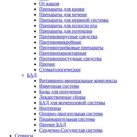
От кашля
Препараты для крови
Препараты для печени
Препараты для нервной системы
Препараты для полости рта
Препараты для потенции
Противовирусные средства
Противомикробные
Противогрибковые препараты
Противопаразитарные
Противопростудные средства
Прочие
Стоматологические
БАД
Витаминно-минеральные комплексы
Иммунная система
Бады для похудения
Лекарственные сборы
БАД для мочеполовой системы
Ноотропы
Опорно-двигательная система
Пищеварительная система
Прочие БАД
Сердечно-Сосудистая система
Сервисы