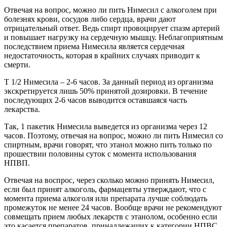
Отвечая на вопрос, можно ли пить Нимесил с алкоголем при
болезнях крови, сосудов либо сердца, врачи дают
отрицательный ответ. Ведь спирт провоцирует спазм артерий
и повышает нагрузку на сердечную мышцу. Неблагоприятным
последствием приема Нимесила является сердечная
недостаточность, которая в крайних случаях приводит к
смерти.
Т 1/2 Нимесила – 2-6 часов. За данный период из организма
экскретируется лишь 50% принятой дозировки. В течение
последующих 2-6 часов выводится оставшаяся часть
лекарства.
Так, 1 пакетик Нимесила выведется из организма через 12
часов. Поэтому, отвечая на вопрос, можно ли пить Нимесил со
спиртным, врачи говорят, что этанол можно пить только по
прошествии половины суток с момента использования
НПВП.
Отвечая на воспрос, через сколько можно принять Нимесил,
если был принят алкоголь, фармацевты утверждают, что с
момента приема алкоголя или препарата лучше соблюдать
промежуток не менее 24 часов. Вообще врачи не рекомендуют
совмещать прием любых лекарств с этанолом, особенно если
это касается препаратов, принадлежащих к категории НПВС.