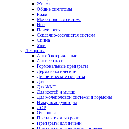
Живот
Общие симптомы
Кожа
Моче-половая система
Нос
Психология
Сердечно-сосудистая система
Спина
Уши
Лекарства
Антибактериальные
Антисептики
Гормональные препараты
Дерматологические
Диабетические средства
Для глаз
Для ЖКТ
Для костей и мыщц
Для мочеполовой системы и гормоны
Иммуномодуляторы
ЛОР
От кашля
Препараты для крови
Препараты для печени
Препараты для нервной системы