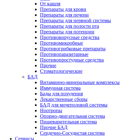
От кашля
Препараты для крови
Препараты для печени
Препараты для нервной системы
Препараты для полости рта
Препараты для потенции
Противовирусные средства
Противомикробные
Противогрибковые препараты
Противопаразитарные
Противопростудные средства
Прочие
Стоматологические
БАД
Витаминно-минеральные комплексы
Иммунная система
Бады для похудения
Лекарственные сборы
БАД для мочеполовой системы
Ноотропы
Опорно-двигательная система
Пищеварительная система
Прочие БАД
Сердечно-Сосудистая система
Сервисы