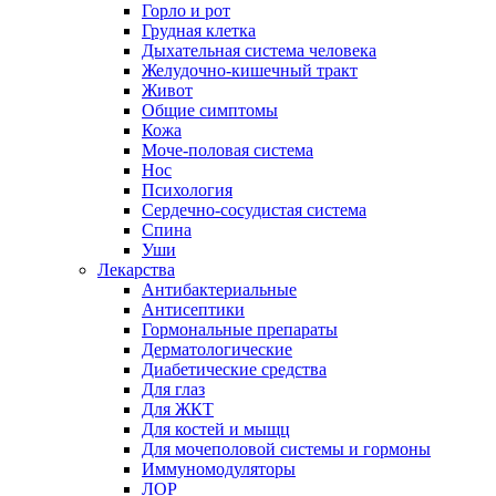
Горло и рот
Грудная клетка
Дыхательная система человека
Желудочно-кишечный тракт
Живот
Общие симптомы
Кожа
Моче-половая система
Нос
Психология
Сердечно-сосудистая система
Спина
Уши
Лекарства
Антибактериальные
Антисептики
Гормональные препараты
Дерматологические
Диабетические средства
Для глаз
Для ЖКТ
Для костей и мыщц
Для мочеполовой системы и гормоны
Иммуномодуляторы
ЛОР