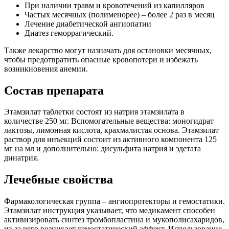
При наличии травм и кровотечений из капилляров
Частых месячных (полименорее) – более 2 раз в месяц
Лечение диабетической ангиопатии
Диатез геморрагический.
Также лекарство могут назначать для остановки месячных,
чтобы предотвратить опасные кровопотери и избежать
возникновения анемии.
Состав препарата
Этамзилат таблетки состоят из натрия этамзилата в
количестве 250 мг. Вспомогательные вещества: моногидрат
лактозы, лимонная кислота, крахмалистая основа. Этамзилат
раствор для инъекций состоит из активного компонента 125
мг на мл и дополнительно: дисульфита натрия и эдетата
динатрия.
Лечебные свойства
Фармакологическая группа – ангиопротекторы и гемостатики.
Этамзилат инструкция указывает, что медикамент способен
активизировать синтез тромбопластина и мукополисахаридов,
из-за чего возникает гемостатический эффект. Использование