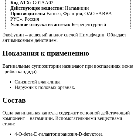
Код АТХ:
G01AA02
Действующее вещество:
Натамицин
Производитель:
Farmea, Франция, ОАО «АВВА
РУС», Россия
Условие отпуска из аптеки:
Безрецептурный
Экофуцин – дешевый аналог свечей Пимафуцин. Обладает
антимикозным действием.
Показания к применению
Вагинальные суппозитории назначают при воспалениях (из-за
грибка кандида):
Слизистой влагалища
Наружных половых органах.
Состав
Одна вагинальная капсула содержит основной действующий
компонент – натамицин. Вспомогательными веществами
стали:
4-О-бета-D-галактопиранозил-D-фруктоза