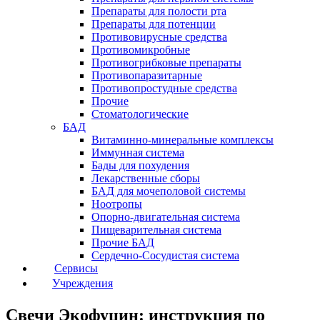
Препараты для полости рта
Препараты для потенции
Противовирусные средства
Противомикробные
Противогрибковые препараты
Противопаразитарные
Противопростудные средства
Прочие
Стоматологические
БАД
Витаминно-минеральные комплексы
Иммунная система
Бады для похудения
Лекарственные сборы
БАД для мочеполовой системы
Ноотропы
Опорно-двигательная система
Пищеварительная система
Прочие БАД
Сердечно-Сосудистая система
Сервисы
Учреждения
Свечи Экофуцин: инструкция по