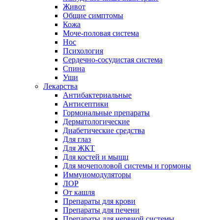
Живот
Общие симптомы
Кожа
Моче-половая система
Нос
Психология
Сердечно-сосудистая система
Спина
Уши
Лекарства
Антибактериальные
Антисептики
Гормональные препараты
Дерматологические
Диабетические средства
Для глаз
Для ЖКТ
Для костей и мыщц
Для мочеполовой системы и гормоны
Иммуномодуляторы
ЛОР
От кашля
Препараты для крови
Препараты для печени
Препараты для нервной системы