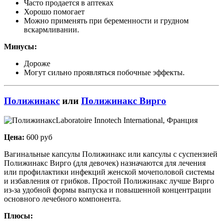
Часто продается в аптеках
Хорошо помогает
Можно применять при беременности и грудном
вскармливании.
Минусы:
Дороже
Могут сильно проявляться побочные эффекты.
Полижинакс
или
Полижинакс Вирго
Laboratoire Innotech International, Франция
Цена:
600 руб
Вагинальные капсулы Полижинакс или капсулы с суспензией
Полижинакс Вирго (для девочек) назначаются для лечения
или профилактики инфекций женской мочеполовой системы
и избавления от грибков. Простой Полижинакс лучше Вирго
из-за удобной формы выпуска и повышенной концентрации
основного лечебного компонента.
Плюсы: