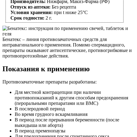
Производитель:
Нижфарм, Макиз-Фарма (РФ)
Отпуск из аптеки:
Без рецепта
Условия хранения:
при t ниже 25°C
Срок годности:
2 г.
Бенатекс – линия противозачаточных средств для
интравагинального применения. Помимо спермацидного,
препараты оказывают антисептические, противогрибковые и
противопротозойные действия.
Показания к применению
Противозачаточные препараты разработаны:
Для местной контрацепции при наличии
противопоказаний к другим способам предохранения
(пероральными препаратами или ВМС)
В послеродовой период
Во время грудного вскармливания
В период после прерывания беременности (после
выкидыша или аборта)
В период пременопаузы
Для предохранения после спонтанного секса