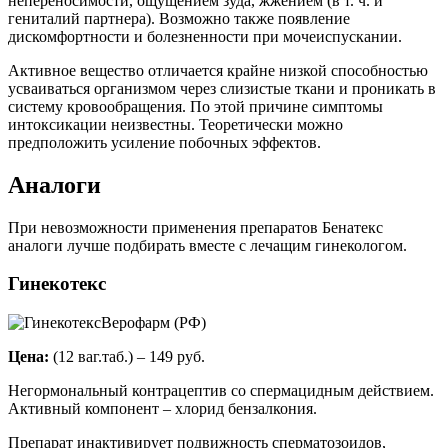
непереносимости, ощущением зуда, жжением (в т. ч. и
гениталий партнера). Возможно также появление
дискомфортности и болезненности при мочеиспускании.
Активное вещество отличается крайне низкой способностью
усваиваться организмом через слизистые ткани и проникать в
систему кровообращения. По этой причине симптомы
интоксикации неизвестны. Теоретически можно
предположить усиление побочных эффектов.
Аналоги
При невозможности применения препаратов Бенатекс
аналоги лучше подбирать вместе с лечащим гинекологом.
Гинекотекс
Верофарм (РФ)
Цена:
(12 ваг.таб.) – 149 руб.
Негормональный контрацептив со спермацидным действием.
Активный компонент – хлорид бензалкония.
Препарат инактивирует подвижность сперматозоидов,