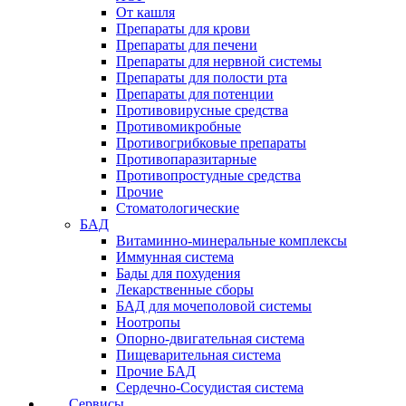
От кашля
Препараты для крови
Препараты для печени
Препараты для нервной системы
Препараты для полости рта
Препараты для потенции
Противовирусные средства
Противомикробные
Противогрибковые препараты
Противопаразитарные
Противопростудные средства
Прочие
Стоматологические
БАД
Витаминно-минеральные комплексы
Иммунная система
Бады для похудения
Лекарственные сборы
БАД для мочеполовой системы
Ноотропы
Опорно-двигательная система
Пищеварительная система
Прочие БАД
Сердечно-Сосудистая система
Сервисы