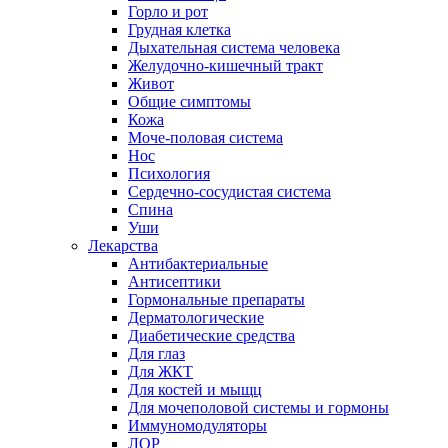
Горло и рот
Грудная клетка
Дыхательная система человека
Желудочно-кишечный тракт
Живот
Общие симптомы
Кожа
Моче-половая система
Нос
Психология
Сердечно-сосудистая система
Спина
Уши
Лекарства
Антибактериальные
Антисептики
Гормональные препараты
Дерматологические
Диабетические средства
Для глаз
Для ЖКТ
Для костей и мыщц
Для мочеполовой системы и гормоны
Иммуномодуляторы
ЛОР