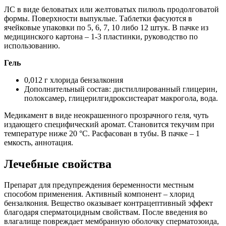
ЛС в виде беловатых или желтоватых пилюль продолговатой
формы. Поверхности выпуклые. Таблетки фасуются в
ячейковые упаковки по 5, 6, 7, 10 либо 12 штук. В пачке из
медицинского картона – 1-3 пластинки, руководство по
использованию.
Гель
0,012 г хлорида бензалкония
Дополнительный состав: дистиллированный глицерин,
полоксамер, глицерилгидроксистеарат макрогола, вода.
Медикамент в виде неокрашенного прозрачного геля, чуть
издающего специфический аромат. Становится текучим при
температуре ниже 20 °С. Расфасован в тубы. В пачке – 1
емкость, аннотация.
Лечебные свойства
Препарат для предупреждения беременности местным
способом применения. Активный компонент – хлорид
бензалкония. Вещество оказывает контрацептивный эффект
благодаря сперматоцидным свойствам. После введения во
влагалище повреждает мембранную оболочку сперматозоида,