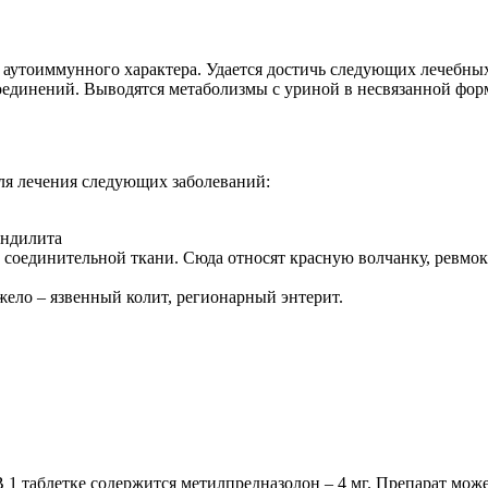
 аутоиммунного характера. Удается достичь следующих лечебны
соединений. Выводятся метаболизмы с уриной в несвязанной фор
ля лечения следующих заболеваний:
ондилита
соединительной ткани. Сюда относят красную волчанку, ревмок
ело – язвенный колит, регионарный энтерит.
 1 таблетке содержится метилпредназолон – 4 мг. Препарат мож