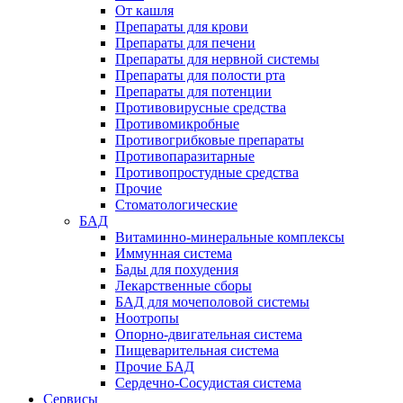
От кашля
Препараты для крови
Препараты для печени
Препараты для нервной системы
Препараты для полости рта
Препараты для потенции
Противовирусные средства
Противомикробные
Противогрибковые препараты
Противопаразитарные
Противопростудные средства
Прочие
Стоматологические
БАД
Витаминно-минеральные комплексы
Иммунная система
Бады для похудения
Лекарственные сборы
БАД для мочеполовой системы
Ноотропы
Опорно-двигательная система
Пищеварительная система
Прочие БАД
Сердечно-Сосудистая система
Сервисы