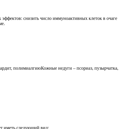
х эффектов: снизить число иммуноактивных клеток в очаге
ме.
ардит, полимиалгиюКожные недуги – псориаз, пузырчатка,
ет иметь следующий вид: