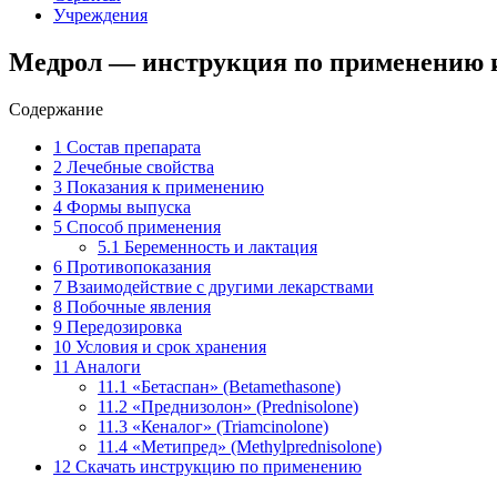
Учреждения
Медрол — инструкция по применению 
Содержание
1
Состав препарата
2
Лечебные свойства
3
Показания к применению
4
Формы выпуска
5
Способ применения
5.1
Беременность и лактация
6
Противопоказания
7
Взаимодействие с другими лекарствами
8
Побочные явления
9
Передозировка
10
Условия и срок хранения
11
Аналоги
11.1
«Бетаспан» (Betamethasone)
11.2
«Преднизолон» (Prednisolone)
11.3
«Кеналог» (Triamcinolone)
11.4
«Метипред» (Methylprednisolone)
12
Скачать инструкцию по применению