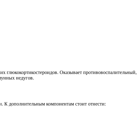
еских глюкокортикостероидов. Оказывает противовоспалительны
мунных недугов.
. К дополнительным компонентам стоит отнести: