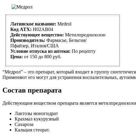
Латинское название:
Medrol
Код АТХ:
H02AB04
Действующее вещество:
Метилпреднизолон
Производитель:
Фармасье, Бельгия/
Пфайзер, Италия/США
Условие отпуска из аптеки:
По рецепту
Цена:
от 150 до 800 руб.
“Медрол” – это препарат, который входит в группу синтетич
Применяют его могут для устранения воспалительных, аутоим
Состав препарата
Действующим веществом препарата является метилпреднизолон
Лактозы моногидрат
Крахмал кукурузный
Сахароза
Кальция стеорат.