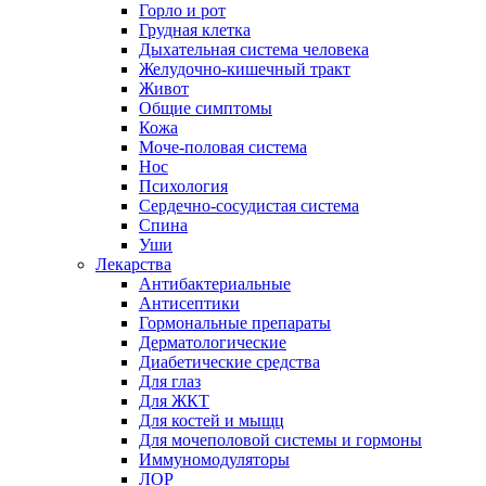
Горло и рот
Грудная клетка
Дыхательная система человека
Желудочно-кишечный тракт
Живот
Общие симптомы
Кожа
Моче-половая система
Нос
Психология
Сердечно-сосудистая система
Спина
Уши
Лекарства
Антибактериальные
Антисептики
Гормональные препараты
Дерматологические
Диабетические средства
Для глаз
Для ЖКТ
Для костей и мыщц
Для мочеполовой системы и гормоны
Иммуномодуляторы
ЛОР