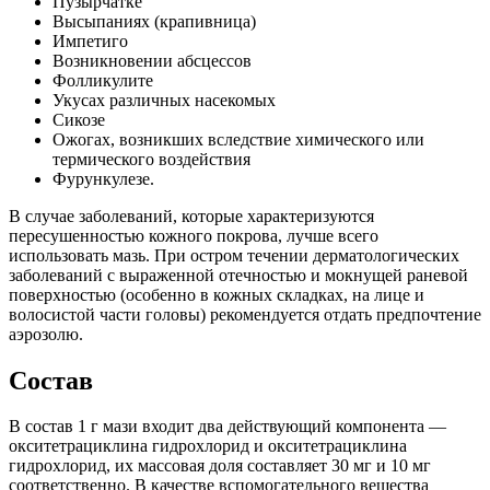
Пузырчатке
Высыпаниях (крапивница)
Импетиго
Возникновении абсцессов
Фолликулите
Укусах различных насекомых
Сикозе
Ожогах, возникших вследствие химического или
термического воздействия
Фурункулезе.
В случае заболеваний, которые характеризуются
пересушенностью кожного покрова, лучше всего
использовать мазь. При остром течении дерматологических
заболеваний с выраженной отечностью и мокнущей раневой
поверхностью (особенно в кожных складках, на лице и
волосистой части головы) рекомендуется отдать предпочтение
аэрозолю.
Состав
В состав 1 г мази входит два действующий компонента —
окситетрациклина гидрохлорид и окситетрациклина
гидрохлорид, их массовая доля составляет 30 мг и 10 мг
соответственно. В качестве вспомогательного вещества