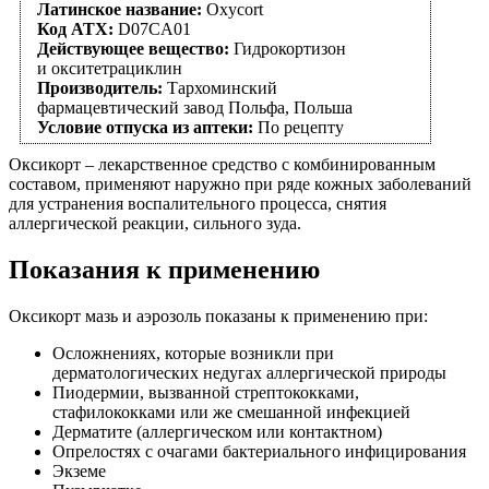
Латинское название:
Oxycort
Код АТХ:
D07CA01
Действующее вещество:
Гидрокортизон
и окситетрациклин
Производитель:
Тархоминский
фармацевтический завод Польфа, Польша
Условие отпуска из аптеки:
По рецепту
Оксикорт – лекарственное средство с комбинированным
составом, применяют наружно при ряде кожных заболеваний
для устранения воспалительного процесса, снятия
аллергической реакции, сильного зуда.
Показания к применению
Оксикорт мазь и аэрозоль показаны к применению при:
Осложнениях, которые возникли при
дерматологических недугах аллергической природы
Пиодермии, вызванной стрептококками,
стафилококками или же смешанной инфекцией
Дерматите (аллергическом или контактном)
Опрелостях с очагами бактериального инфицирования
Экземе