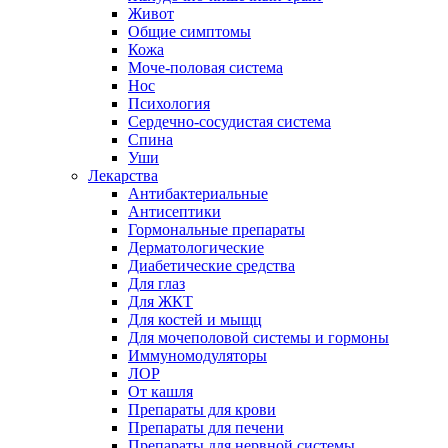
Живот
Общие симптомы
Кожа
Моче-половая система
Нос
Психология
Сердечно-сосудистая система
Спина
Уши
Лекарства
Антибактериальные
Антисептики
Гормональные препараты
Дерматологические
Диабетические средства
Для глаз
Для ЖКТ
Для костей и мыщц
Для мочеполовой системы и гормоны
Иммуномодуляторы
ЛОР
От кашля
Препараты для крови
Препараты для печени
Препараты для нервной системы