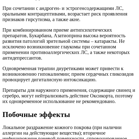
При сочетании с андроген- и эстрогенсодержащими ЛС,
оральными контрацептивами, возрастает риск проявления
признаков гирсутизма, а также акне.
При комбинированном приеме антипсихотических
препаратов, Букарбана, Азатиоприна высока вероятность
развития патологий зрительной системы – катаракты. Не
исключено возникновение глаукомы при сочетанном
применении противоаллергических ЛС, а также некоторых
антидепрессантов.
Одновременная терапии диуретиками может привести к
возникновению гипокалиемии; прием сердечных гликозидов
провоцирует дигиталисную интоксикацию.
Препараты для наружного применения, содержащие свинец и
серебро, могут нейтрализовать действие Оксикорта, поэтому
их одновременное использование не рекомендовано.
Побочные эффекты
Локальное раздражение кожного покрова (при наличии
аллергии на действующие вещества); вторичное
инфицирование раневой поверхности, спровоцированное