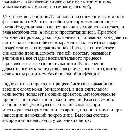
оказывает губительное воздействие на актиномицеты,
микоплазму, хламидии, плазмодии, энтамебу.
Механизм воздействия ЛС основан на снижении активности
фосфолипазы A2, что способствует торможению процесса
высвобождения такого вещества как арахидоновая кислота и
ряда метаболитов (а именно простагландинов). При этом
снижается производство серотонина и гистамина, замедляется
синтез патогенного белка в зараженной клетке (благодаря
воздействию окситетрациклина). Препарат способствует
снижению проницаемости тканей, поэтому оказывает
влияние на все стадии воспалительного процесса.
Проявляется эффективность данного ЛС в лечении
дерматологических недугов аллергического генеза, которые
осложнены развитием бактериальной инфекции.
Гидрокортизон проходит процесс биотрансформации в
верхних слоях кожи (эпидермисе), в незначительном
количестве попадает в общий кровоток, метаболические
процессы протекают в почках и печени. Всасываемость
активных веществ существенно повышается при
многократном применении лекарства, под повязками и при
нанесении на кожный покров лица. Высокая степень
абсорбации наблюдается у маленьких деток.