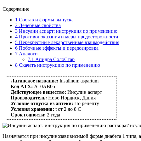
Содержание
1
Состав и формы выпуска
2
Лечебные свойства
3
Инсулин аспарт: инструкция по применению
4
Противопоказания и меры предосторожности
5
Перекрестные лекарственные взаимодействия
6
Побочные эффекты и передозировка
7
Аналоги
7.1
Апидра СолоСтар
8
Скачать инструкцию по применению
Латинское название:
Insulinum aspartum
Код АТХ:
А10АВ05
Действующее вещество:
Инсулин аспарт
Производитель:
Ново Нордиск, Дания
Условие отпуска из аптеки:
По рецепту
Условия хранения:
t от 2 до 8 С
Срок годности:
2 года
Инсули
Назначается при инсулинозавивисимой форме диабета 1 типа, а