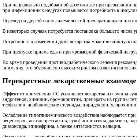
При неправильно подобранной дозе или же при прерывании пр
при инфекционных недугах повышается потребность в инсулине
Переход на другой гипогликемический препарат должен проход
В некоторых случаях потребуется постановка большего числа 
Потребность в изменении дозы лекарства может возникнуть пос
При пропуске приема еды и при чрезмерной физической нагруз
Во время проведения противодиабетического лечения рекоменд
внимания, это обусловлено высоким риском развития гипогли
Перекрестные лекарственные взаимоде
Эффект от применения ЛС усиливают лекарства из группы су
андрогенов, хинидин, бромокриптин, препараты из группы тетр
теофиллин, анаболические стероиды, пиридоксин, хлорохинин
Ослабление гипогликемического воздействия наблюдается при
рецепторов, антидепрессантов, сульфинпиразона, даназола, н
диазоксида, эпинефрина, а также антагонистов кальция.
Октреотид, — адреноблокаторы, пентамидин, а также резерпи