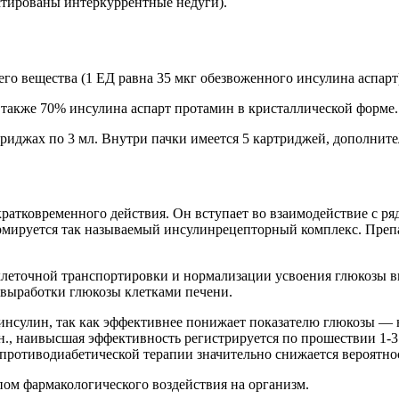
стированы интеркуррентные недуги).
го вещества (1 ЕД равна 35 мкг обезвоженного инсулина аспарт
 также 70% инсулина аспарт протамин в кристаллической форме.
триджах по 3 мл. Внутри пачки имеется 5 картриджей, дополни
 кратковременного действия. Он вступает во взаимодействие с 
ормируется так называемый инсулинрецепторный комплекс. Преп
леточной транспортировки и нормализации усвоения глюкозы вн
ь выработки глюкозы клетками печени.
инсулин, так как эффективнее понижает показателю глюкозы — н
н., наивысшая эффективность регистрируется по прошествии 1-3
ия противодиабетической терапии значительно снижается вероятн
ом фармакологического воздействия на организм.