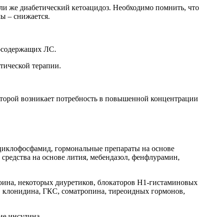
ли же диабетический кетоацидоз. Необходимо помнить, что
ы – снижается.
носодержащих ЛС.
тической терапии.
которой возникает потребность в повышенной концентрации
иклофосфамид, гормональные препараты на основе
 средства на основе лития, мебендазол, фенфлурамин,
оина, некоторых диуретиков, блокаторов H1-гистаминовых
в, клонидина, ГКС, соматропина, тиреоидных гормонов,
ие инсулина.