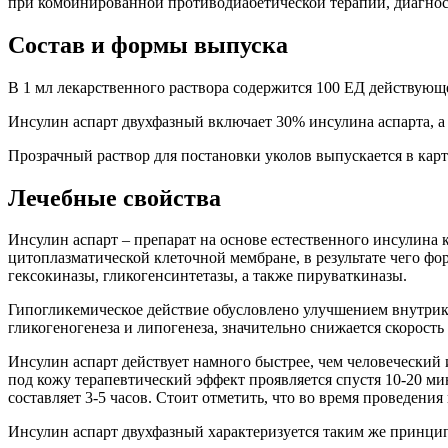
при комбинированной противодиабетической терапии, диагно
Состав и формы выпуска
В 1 мл лекарственного раствора содержится 100 ЕД действующе
Инсулин аспарт двухфазный включает 30% инсулина аспарта, а
Прозрачный раствор для постановки уколов выпускается в кар
Лечебные свойства
Инсулин аспарт – препарат на основе естественного инсулина
цитоплазматической клеточной мембране, в результате чего ф
гексокиназы, гликогенсинтетазы, а также пируваткиназы.
Гипогликемическое действие обусловлено улучшением внутрик
гликогеногенеза и липогенеза, значительно снижается скорост
Инсулин аспарт действует намного быстрее, чем человеческий 
под кожу терапевтический эффект проявляется спустя 10-20 ми
составляет 3-5 часов. Стоит отметить, что во время проведен
Инсулин аспарт двухфазный характеризуется таким же принцип