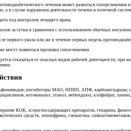
отиводиабетического лечения может развиться гипергликемия и
, а в случае нарушения деятельности печени и почечной систем
ить под контролем лечащего врача.
уколов за сутки в сравнении с использованием обычных инсули
ле первого укола или же в течение первых недель противодиабе
ке могут появиться признаки гипогликемии.
уется отказаться от опасных видов рабочей деятельности, при 
кемии.
йствия
льфонамидов; ингибиторы МАО, НПВП, АПФ, карбоангидразы; ц
ациклинов, кетоконазол, этанол, мебендазол, клофибрат, хинин,
.
 приеме КОК, эстрогенсодержащих препаратов, гепарина, фенит
аркотических средств, эпинефрина, глюкагона, симпатомиметико
н способны повышать или снижать гипогликемическое воздейств