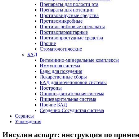
Препараты для полости рта
Препараты для потенции
Противовирусные средства
Противомикробные
Противогрибковые препараты
Противопаразитарные
Противопростудные средства
Прочие
Стоматологические
БАД
Витаминно-минеральные комплексы
Иммунная система
Бады для похудения
Лекарственные сборы
БАД для мочеполовой системы
Ноотропы
Опорно-двигательная система
Пищеварительная система
Прочие БАД
Сердечно-Сосудистая система
Сервисы
Учреждения
Инсулин аспарт: инструкция по приме