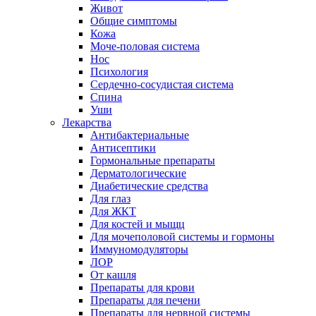
Живот
Общие симптомы
Кожа
Моче-половая система
Нос
Психология
Сердечно-сосудистая система
Спина
Уши
Лекарства
Антибактериальные
Антисептики
Гормональные препараты
Дерматологические
Диабетические средства
Для глаз
Для ЖКТ
Для костей и мыщц
Для мочеполовой системы и гормоны
Иммуномодуляторы
ЛОР
От кашля
Препараты для крови
Препараты для печени
Препараты для нервной системы