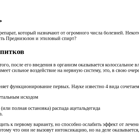
ь
репарат, который назначают от огромного числа болезней. Неко
ать Преднизолон и этиловый спирт?
апитков
того, после его введения в организм оказывается колоссальное 
имеет сильное воздействие на нервную систему, это, в свою оче
ет функционирование первых. Науке известно 4 вида сочетаемо
летальным исходом
(или полная остановка) распада ацетальдегида
а.
дить к первому варианту, но способно ослабить эффект от лечени
тому что они не вызовут интоксикацию, но на деле оказывается,