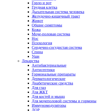
Горло и рот
Грудная клетка
Дыхательная система человека
Желудочно-кишечный тракт
Живот
Общие симптомы
Кожа
Моче-половая система
Нос
Психология
Сердечно-сосудистая система
Спина
Уши
Лекарства
Антибактериальные
Антисептики
Гормональные препараты
Дерматологические
Диабетические средства
Для глаз
Для ЖКТ
Для костей и мыщц
Для мочеполовой системы и гормоны
Иммуномодуляторы
ЛОР