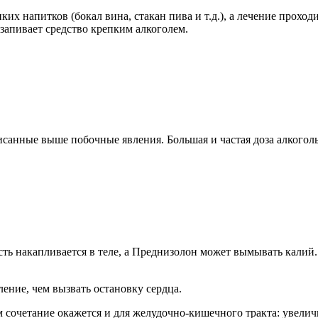
их напитков (бокал вина, стакан пива и т.д.), а лечение прохо
 запивает средство крепким алкоголем.
санные выше побочные явления. Большая и частая доза алкогол
ть накапливается в теле, а Преднизолон может вымывать калий. 
ение, чем вызвать остановку сердца.
м сочетание окажется и для желудочно-кишечного тракта: увели