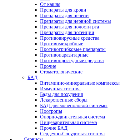
От кашля
Препараты для крови
Препараты для печени
Препараты для нервной системы
Препараты для полости рта
Препараты для потенции
Противовирусные средства
Противомикробные
Противогрибковые препараты
Противопаразитарные
Противопростудные средства
Прочие
Стоматологические
БАД
Витаминно-минеральные комплексы
Иммунная система
Бады для похудения
Лекарственные сборы
БАД для мочеполовой системы
Ноотропы
Опорно-двигательная система
Пищеварительная система
Прочие БАД
Сердечно-Сосудистая система
Сервисы