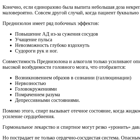
Конечно, если единоразово была выпита небольшая доза некрепк
маловероятно. Совсем другой случай, когда пациент буквально
Преднизолон имеет ряд побочных эффектов:
Повышение АД из-за сужения сосудов
Учащение пульса
Невозможность глубоко вздохнуть
Судороги рук и ног.
Совместимость Преднизолона и алкоголя только усиливают опи
высокой возбудимости головного мозга, что отобразится:
Возникновением образов в сознании (галлюцинации)
Нервозностью
Головокружениями
Помрачением разума
Депрессивными состояниями.
Помимо этого, спирт вызывает отечное состояние, когда жидкос
усиление сердцебиения.
Гормональное лекарство и спиртное могут резко «уронить» давл
Но пострадает не только сердечно-сосудистая система. Опасны