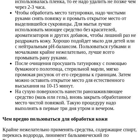
использовалась пленка, то ее надо удалить не позже чем
через 2-3 часа.
Чтобы обработать место татуировки, надо чистыми
руками снять повязку и промыть открытое место от
выделившейся сукровицы. Для мытья лучше
использовать моющее средство без красителей,
ароматизаторов и других добавок, чтобы лишний раз не
раздражать кожу. Хорошо подойдет мыло для детей или
с нейтральным рН-балансом. Пользоваться губками и
мочалками крайне нежелательно, лучше всего
промывать рану руками.
После очищения просушить татуировку с помощью
бумажного полотенца, стерильной марли, мягко
промокая рисунок от его середины к границам. Затем
можно оставить открытое место для естественного
высыхания на 10-15 минут.
На сухую поверхность нанести ранозаживляющее
средство (мазь или гель), вновь закрыть обработанное
место чистой повязкой. Такую процедуру надо
выполнять в первые три дня утром и вечером.
Чем вредно пользоваться для обработки кожи
Крайне нежелательно применять средства, содержащие спирт,
перекись водорода, линимент бальзамический по