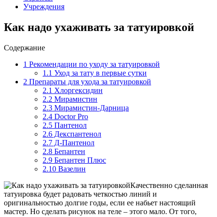
Учреждения
Как надо ухаживать за татуировкой
Содержание
1
Рекомендации по уходу за татуировкой
1.1
Уход за тату в первые сутки
2
Препараты для ухода за татуировкой
2.1
Хлоргексидин
2.2
Мирамистин
2.3
Мирамистин-Дарница
2.4
Doctor Pro
2.5
Пантенол
2.6
Декспантенол
2.7
Д-Пантенол
2.8
Бепантен
2.9
Бепантен Плюс
2.10
Вазелин
Качественно сделанная
татуировка будет радовать четкостью линий и
оригинальностью долгие годы, если ее набьет настоящий
мастер. Но сделать рисунок на теле – этого мало. От того,