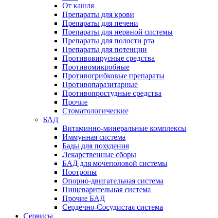
От кашля
Препараты для крови
Препараты для печени
Препараты для нервной системы
Препараты для полости рта
Препараты для потенции
Противовирусные средства
Противомикробные
Противогрибковые препараты
Противопаразитарные
Противопростудные средства
Прочие
Стоматологические
БАД
Витаминно-минеральные комплексы
Иммунная система
Бады для похудения
Лекарственные сборы
БАД для мочеполовой системы
Ноотропы
Опорно-двигательная система
Пищеварительная система
Прочие БАД
Сердечно-Сосудистая система
Сервисы