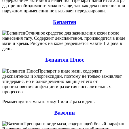
содержанием активного вещества. Препарат наносится 2-4 р./
д., при необходимости можно чаще, так как декспантенол при
наружном применении не вызывает передозировки.
Бепантен
Отличное средство для заживления кожи после
нанесения тату. Содержит декспантенол, производится в виде
мази и крема. Рисунок на коже разрешается мазать 1-2 раза в
день.
Бепантен Плюс
Препарат в виде мази, содержит
декспантенол и хлоргексидин, поэтому не только заживляет
эпидермис, но и одновременно защищает его от
проникновения инфекции и развития воспалительных
процессов.
Рекомендуется мазать кожу 1 или 2 раза в день.
Вазелин
Препарат в виде мази, содержащей белый парафин.
Вещество обладает дермапротекторными свойствами: