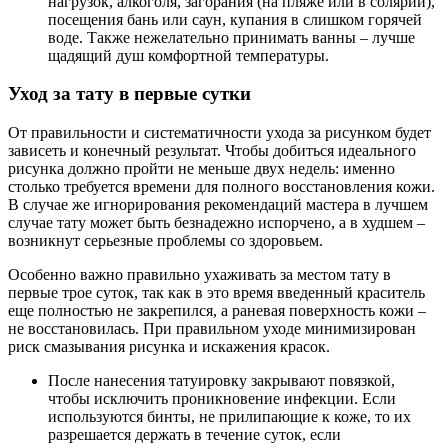
нагрузок, алкоголя, загорания (на пляже или в солярии),
посещения бань или саун, купания в слишком горячей
воде. Также нежелательно принимать ванны – лучше
щадящий душ комфортной температуры.
Уход за тату в первые сутки
От правильности и систематичности ухода за рисунком будет
зависеть и конечный результат. Чтобы добиться идеального
рисунка должно пройти не меньше двух недель: именно
столько требуется времени для полного восстановления кожи.
В случае же игнорирования рекомендаций мастера в лучшем
случае тату может быть безнадежно испорчено, а в худшем –
возникнут серьезные проблемы со здоровьем.
Особенно важно правильно ухаживать за местом тату в
первые трое суток, так как в это время введенный краситель
еще полностью не закрепился, а раневая поверхность кожи –
не восстановилась. При правильном уходе минимизирован
риск смазывания рисунка и искажения красок.
После нанесения татуировку закрывают повязкой,
чтобы исключить проникновение инфекции. Если
используются бинты, не прилипающие к коже, то их
разрешается держать в течение суток, если