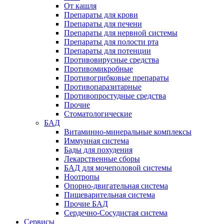
От кашля
Препараты для крови
Препараты для печени
Препараты для нервной системы
Препараты для полости рта
Препараты для потенции
Противовирусные средства
Противомикробные
Противогрибковые препараты
Противопаразитарные
Противопростудные средства
Прочие
Стоматологические
БАД
Витаминно-минеральные комплексы
Иммунная система
Бады для похудения
Лекарственные сборы
БАД для мочеполовой системы
Ноотропы
Опорно-двигательная система
Пищеварительная система
Прочие БАД
Сердечно-Сосудистая система
Сервисы