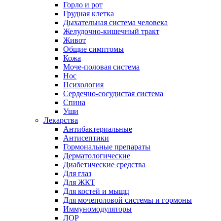
Горло и рот
Грудная клетка
Дыхательная система человека
Желудочно-кишечный тракт
Живот
Общие симптомы
Кожа
Моче-половая система
Нос
Психология
Сердечно-сосудистая система
Спина
Уши
Лекарства
Антибактериальные
Антисептики
Гормональные препараты
Дерматологические
Диабетические средства
Для глаз
Для ЖКТ
Для костей и мыщц
Для мочеполовой системы и гормоны
Иммуномодуляторы
ЛОР