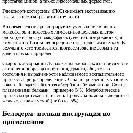
простагландинов, а также лизосомальных ферментов.
Глюкокортикостероиды (ГКС) снижают экстравазацию
плазмы, тормозят развитие отечности.
Во время лечения регистрируется уменьшение влияния
макрофагов и некоторых лимфокинов целевых клеток,
блокируется доступ макрофагов (сенсибилизированных) и
лимфоцитов Т-типа непосредственно к целевым клеткам. В
результате чего тормозится прогрессирование дерматита
аллергической природы.
Скорость абсорбации ЛС может варьироваться в зависимости
от степени поврежденности эпидермиса, общего его
состояния и выраженности наблюдаемого воспалительного
процесса. При распределении ЛС на поврежденных участках
кожи наблюдается быстрая абсорбация бетаметазона. Связь с
плазменными белками – примерно 64%. Метаболические
процессы протекают в печени. Продукты обмена выводятся с
желчью, а также мочой (не более 5%).
Белодерм: полная инструкция по
применению