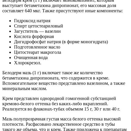
Белодерм крем (1 г) включает монокомпонент, которым
выступает бетаметазона дипропионат, его массовая доля
составляет 640 мкг. Также присутствуют иные компоненты:
Гидроксид натрия
Спирт цетостеариловый
Загуститель — вазелин
Кислота форфорная
Дигидрофосфат натрия (в форме моногидрата)
Подготовленное масло
Цитостеарат макрогола
Очищенная вода
Хлорокрезол.
Белодерм мазь (1 г) включает такое же количество
бетаметазона дипропионата, что содержится в креме.
Вспомогательное вещество представлено вазелином, а также
минеральным маслом.
Крем представлен однородной гомогенной субстанцией
кремово-белого оттенка без каких-либо вкраплений.
Реализуется во флаконах-тубах объемом 15 г, 30 г или 40 г.
Мазь полупрозрачная густая масса белого оттенка высокой
плотности. Расфасовано лекарственное средство в тубы
такого же объема, что и крем. Также приложена к препаратам