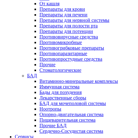
От кашля
Препараты для крови
Препараты для печени
Препараты для нервной системы
Препараты для полости рта
Препараты для потенции
Противовирусные средства
Противомикробные
Противогрибковые препараты
Противопаразитарные
Противопростудные средства
Прочие
Стоматологические
БАД
Витаминно-минеральные комплексы
Иммунная система
Бады для похудения
Лекарственные сборы
БАД для мочеполовой системы
Ноотропы
Опорно-двигательная система
Пищеварительная система
Прочие БАД
Сердечно-Сосудистая система
Сервисы