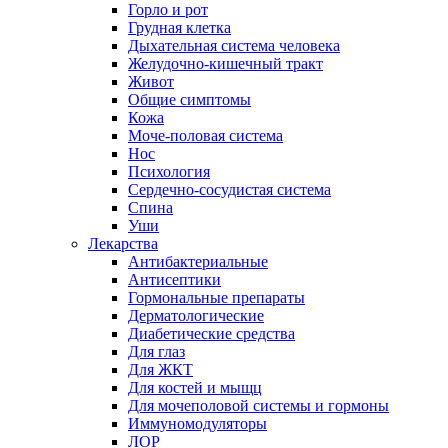
Горло и рот
Грудная клетка
Дыхательная система человека
Желудочно-кишечный тракт
Живот
Общие симптомы
Кожа
Моче-половая система
Нос
Психология
Сердечно-сосудистая система
Спина
Уши
Лекарства
Антибактериальные
Антисептики
Гормональные препараты
Дерматологические
Диабетические средства
Для глаз
Для ЖКТ
Для костей и мыщц
Для мочеполовой системы и гормоны
Иммуномодуляторы
ЛОР