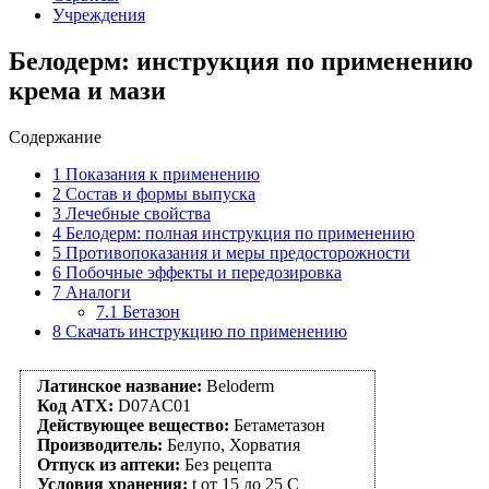
Учреждения
Белодерм: инструкция по применению
крема и мази
Содержание
1
Показания к применению
2
Состав и формы выпуска
3
Лечебные свойства
4
Белодерм: полная инструкция по применению
5
Противопоказания и меры предосторожности
6
Побочные эффекты и передозировка
7
Аналоги
7.1
Бетазон
8
Скачать инструкцию по применению
Латинское название:
Beloderm
Код АТХ:
D07AC01
Действующее вещество:
Бетаметазон
Производитель:
Белупо, Хорватия
Отпуск из аптеки:
Без рецепта
Условия хранения:
t от 15 до 25 С