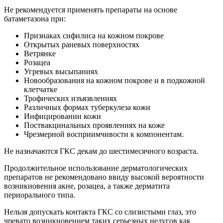
Не рекомендуется применять препараты на основе
батаметазона при:
Признаках сифилиса на кожном покрове
Открытых раневых поверхностях
Ветрянке
Розацеа
Угревых высыпаниях
Новообразования на кожном покрове и в подкожной
клетчатке
Трофических изъязвлениях
Различных формах туберкулеза кожи
Инфицировании кожи
Поствакцинальных проявлениях на коже
Чрезмерной восприимчивости к компонентам.
Не назначаются ГКС декам до шестимесячного возраста.
Продолжительное использование дерматологических
препаратов не рекомендовано ввиду высокой вероятности
возникновения акне, розацеа, а также дерматита
периорального типа.
Нельзя допускать контакта ГКС со слизистыми глаз, это
чревато возникновением таких серьезных недугов как