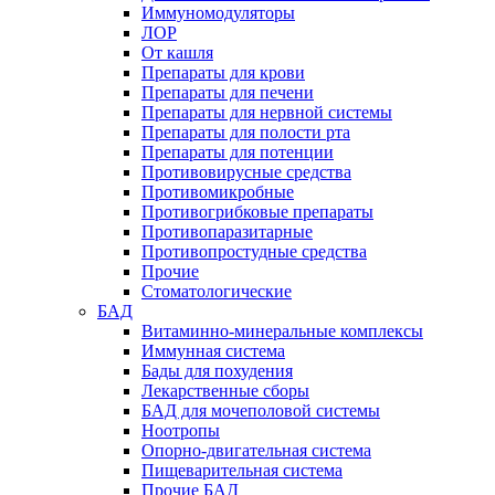
Иммуномодуляторы
ЛОР
От кашля
Препараты для крови
Препараты для печени
Препараты для нервной системы
Препараты для полости рта
Препараты для потенции
Противовирусные средства
Противомикробные
Противогрибковые препараты
Противопаразитарные
Противопростудные средства
Прочие
Стоматологические
БАД
Витаминно-минеральные комплексы
Иммунная система
Бады для похудения
Лекарственные сборы
БАД для мочеполовой системы
Ноотропы
Опорно-двигательная система
Пищеварительная система
Прочие БАД