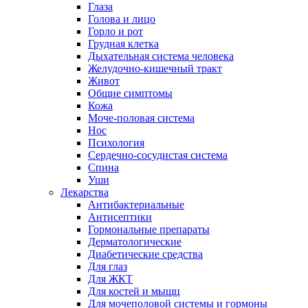
Глаза
Голова и лицо
Горло и рот
Грудная клетка
Дыхательная система человека
Желудочно-кишечный тракт
Живот
Общие симптомы
Кожа
Моче-половая система
Нос
Психология
Сердечно-сосудистая система
Спина
Уши
Лекарства
Антибактериальные
Антисептики
Гормональные препараты
Дерматологические
Диабетические средства
Для глаз
Для ЖКТ
Для костей и мыщц
Для мочеполовой системы и гормоны