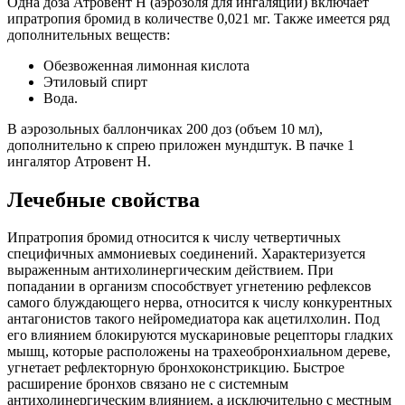
Одна доза Атровент Н (аэрозоля для ингаляций) включает
ипратропия бромид в количестве 0,021 мг. Также имеется ряд
дополнительных веществ:
Обезвоженная лимонная кислота
Этиловый спирт
Вода.
В аэрозольных баллончиках 200 доз (объем 10 мл),
дополнительно к спрею приложен мундштук. В пачке 1
ингалятор Атровент Н.
Лечебные свойства
Ипратропия бромид относится к числу четвертичных
специфичных аммониевых соединений. Характеризуется
выраженным антихолинергическим действием. При
попадании в организм способствует угнетению рефлексов
самого блуждающего нерва, относится к числу конкурентных
антагонистов такого нейромедиатора как ацетилхолин. Под
его влиянием блокируются мускариновые рецепторы гладких
мышц, которые расположены на трахеобронхиальном дереве,
угнетает рефлекторную бронхоконстрикцию. Быстрое
расширение бронхов связано не с системным
антихолинергическим влиянием, а исключительно с местным