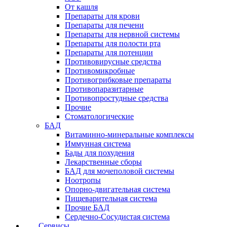
От кашля
Препараты для крови
Препараты для печени
Препараты для нервной системы
Препараты для полости рта
Препараты для потенции
Противовирусные средства
Противомикробные
Противогрибковые препараты
Противопаразитарные
Противопростудные средства
Прочие
Стоматологические
БАД
Витаминно-минеральные комплексы
Иммунная система
Бады для похудения
Лекарственные сборы
БАД для мочеполовой системы
Ноотропы
Опорно-двигательная система
Пищеварительная система
Прочие БАД
Сердечно-Сосудистая система
Сервисы