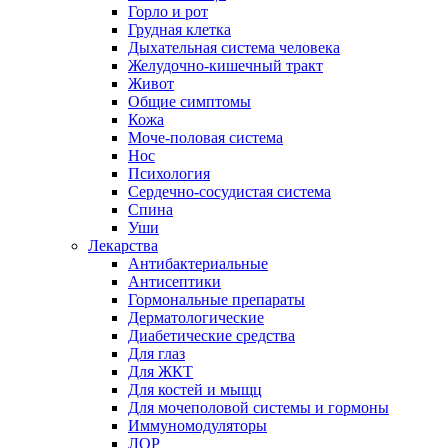
Горло и рот
Грудная клетка
Дыхательная система человека
Желудочно-кишечный тракт
Живот
Общие симптомы
Кожа
Моче-половая система
Нос
Психология
Сердечно-сосудистая система
Спина
Уши
Лекарства
Антибактериальные
Антисептики
Гормональные препараты
Дерматологические
Диабетические средства
Для глаз
Для ЖКТ
Для костей и мыщц
Для мочеполовой системы и гормоны
Иммуномодуляторы
ЛОР