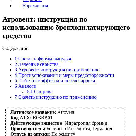
Учреждения
Атровент: инструкция по
использованию бронходилатирующего
средства
Содержание
1
Состав и формы выпуска
2
Лечебные свойства
3
Атровент: инструкция по применению
4
Противопоказания и меры предосторожности
5
Побочные эффекты и передозировка
6
Аналоги
6.1
Спирива
7
Скачать инструкцию по применению
Латинское название:
Atrovent
Код АТХ:
R03BB01
Действующее вещество:
Ипратропия бромид
Производитель:
Берингер Ингельхам, Германия
Отпуск из аптеки:
По рецепту