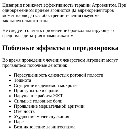
Цизаприд понижает эффективность терапии Атровентом. При
одновременном приеме агонистов β2-адренорецепторов
может наблюдаться обострение течения глаукомы
закрытоугольного типа.
Не следует сочетать применение бронходилатирующего
средства с динатрия кромогликатом.
Побочные эффекты и передозировка
Во время проведения лечения лекарством Атровент могут
проявляться побочные действия:
Пересушенность слизистых ротовой полости
Тошнота
Сгущение выделяемой мокроты
Приступы тахикардии
Нарушение работы ЖКТ
Сильные головные боли
Проявление мерцательной аритмии
Отечность
Ухудшение мочеиспускания
Парезы
Возникновение ларингоспазма