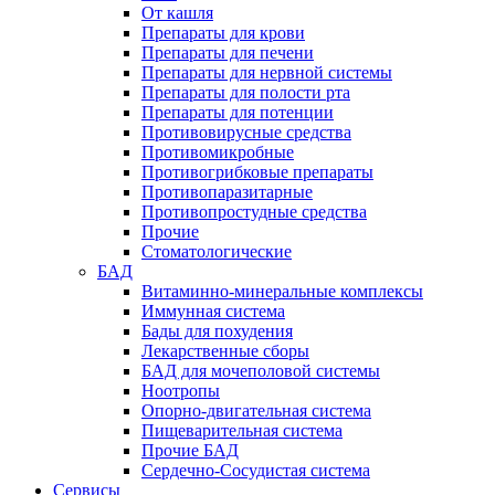
От кашля
Препараты для крови
Препараты для печени
Препараты для нервной системы
Препараты для полости рта
Препараты для потенции
Противовирусные средства
Противомикробные
Противогрибковые препараты
Противопаразитарные
Противопростудные средства
Прочие
Стоматологические
БАД
Витаминно-минеральные комплексы
Иммунная система
Бады для похудения
Лекарственные сборы
БАД для мочеполовой системы
Ноотропы
Опорно-двигательная система
Пищеварительная система
Прочие БАД
Сердечно-Сосудистая система
Сервисы