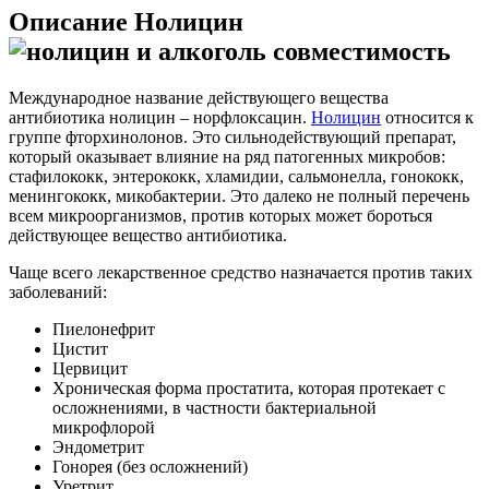
Описание Нолицин
Международное название действующего вещества
антибиотика нолицин – норфлоксацин.
Нолицин
относится к
группе фторхинолонов. Это сильнодействующий препарат,
который оказывает влияние на ряд патогенных микробов:
стафилококк, энтерококк, хламидии, сальмонелла, гонококк,
менингококк, микобактерии. Это далеко не полный перечень
всем микроорганизмов, против которых может бороться
действующее вещество антибиотика.
Чаще всего лекарственное средство назначается против таких
заболеваний:
Пиелонефрит
Цистит
Цервицит
Хроническая форма простатита, которая протекает с
осложнениями, в частности бактериальной
микрофлорой
Эндометрит
Гонорея (без осложнений)
Уретрит