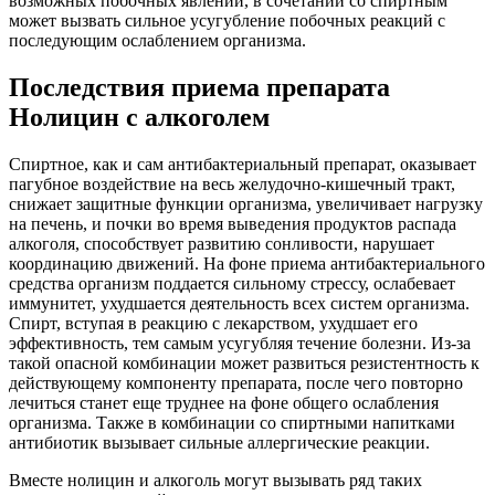
возможных побочных явлений, в сочетании со спиртным
может вызвать сильное усугубление побочных реакций с
последующим ослаблением организма.
Последствия приема препарата
Нолицин с алкоголем
Спиртное, как и сам антибактериальный препарат, оказывает
пагубное воздействие на весь желудочно-кишечный тракт,
снижает защитные функции организма, увеличивает нагрузку
на печень, и почки во время выведения продуктов распада
алкоголя, способствует развитию сонливости, нарушает
координацию движений. На фоне приема антибактериального
средства организм поддается сильному стрессу, ослабевает
иммунитет, ухудшается деятельность всех систем организма.
Спирт, вступая в реакцию с лекарством, ухудшает его
эффективность, тем самым усугубляя течение болезни. Из-за
такой опасной комбинации может развиться резистентность к
действующему компоненту препарата, после чего повторно
лечиться станет еще труднее на фоне общего ослабления
организма. Также в комбинации со спиртными напитками
антибиотик вызывает сильные аллергические реакции.
Вместе нолицин и алкоголь могут вызывать ряд таких