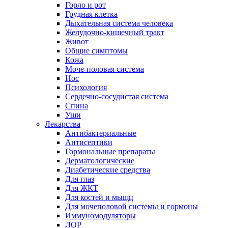
Горло и рот
Грудная клетка
Дыхательная система человека
Желудочно-кишечный тракт
Живот
Общие симптомы
Кожа
Моче-половая система
Нос
Психология
Сердечно-сосудистая система
Спина
Уши
Лекарства
Антибактериальные
Антисептики
Гормональные препараты
Дерматологические
Диабетические средства
Для глаз
Для ЖКТ
Для костей и мыщц
Для мочеполовой системы и гормоны
Иммуномодуляторы
ЛОР