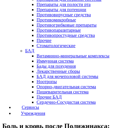
Препараты для полости рта
Препараты для потенции
Противовирусные средства
Противомикробные
Противогрибковые препараты
Противопаразитарные
Противопростудные средства
Прочие
Стоматологические
БАД
Витаминно-минеральные комплексы
Иммунная система
Бады для похудения
Лекарственные сборы
БАД для мочеполовой системы
Ноотропы
Опорно-двигательная система
Пищеварительная система
Прочие БАД
Сердечно-Сосудистая система
Сервисы
Учреждения
Боль и кровь после Полижинакса: