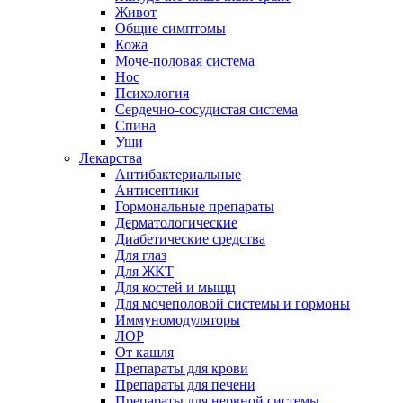
Живот
Общие симптомы
Кожа
Моче-половая система
Нос
Психология
Сердечно-сосудистая система
Спина
Уши
Лекарства
Антибактериальные
Антисептики
Гормональные препараты
Дерматологические
Диабетические средства
Для глаз
Для ЖКТ
Для костей и мыщц
Для мочеполовой системы и гормоны
Иммуномодуляторы
ЛОР
От кашля
Препараты для крови
Препараты для печени
Препараты для нервной системы