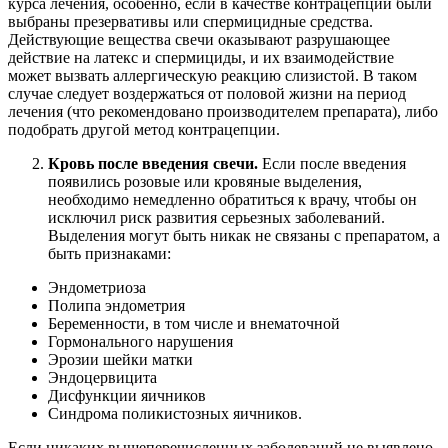
курса лечения, особенно, если в качестве контрацепции были
выбраны презервативы или спермицидные средства.
Действующие вещества свечи оказывают разрушающее
действие на латекс и спермициды, и их взаимодействие
может вызвать аллергическую реакцию слизистой. В таком
случае следует воздержаться от половой жизни на период
лечения (что рекомендовано производителем препарата), либо
подобрать другой метод контрацепции.
Кровь после введения свечи.
Если после введения
появились розовые или кровяные выделения,
необходимо немедленно обратиться к врачу, чтобы он
исключил риск развития серьезных заболеваний.
Выделения могут быть никак не связаны с препаратом, а
быть признаками:
Эндометриоза
Полипа эндометрия
Беременности, в том числе и внематочной
Гормонального нарушения
Эрозии шейки матки
Эндоцервицита
Дисфункции яичников
Синдрома поликистозных яичников.
Если никаких вышеперечисленных заболеваний не выявлено,