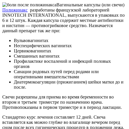
Вагинальные капсулы (или свечи)
Полижинакс
разработаны французской лабораторией
INNOTECH INTERNATIONAL, выпускаются в упаковках по
6 и 12 штук. Каждая капсула содержит местные антибиотики
и нистатин — противогрибковое средство. Назначается
данный препарат так же при:
Вульвовагинитах
Неспецифических вагинитах
Цервиковагинитах
Смешанных вагинитах
Профилактике воспалений и инфекций половых
органов
Санации родовых путей перед родами или
оперативными вмешательствами
Диатермокоагуляции (прижиганием) шейки матки до и
после.
Свечи разрешены для приема во время беременности во
втором и третьем триместре по назначению врача.
Противопоказаны в первом триместре и в период лактации.
Стандартно курс лечения составляет 12 дней. Свеча
вставляется как можно глубже во влагалище вечером перед
сном после всех гигиенических процедур в положении лежа.