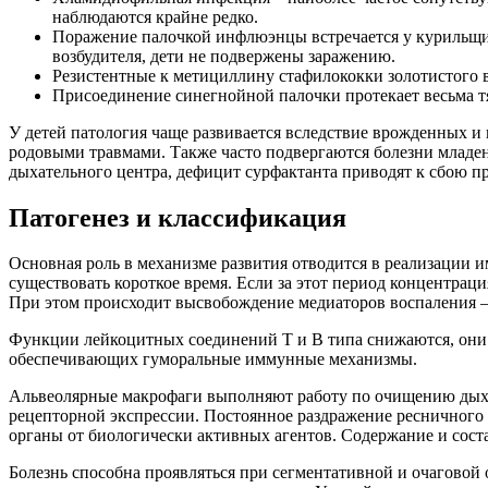
наблюдаются крайне редко.
Поражение палочкой инфлюэнцы встречается у курильщик
возбудителя, дети не подвержены заражению.
Резистентные к метициллину стафилококки золотистого 
Присоединение синегнойной палочки протекает весьма т
У детей патология чаще развивается вследствие врожденных и
родовыми травмами. Также часто подвергаются болезни младе
дыхательного центра, дефицит сурфактанта приводят к сбою п
Патогенез и классификация
Основная роль в механизме развития отводится в реализации 
существовать короткое время. Если за этот период концентра
При этом происходит высвобождение медиаторов воспаления – 
Функции лейкоцитных соединений Т и В типа снижаются, они 
обеспечивающих гуморальные иммунные механизмы.
Альвеолярные макрофаги выполняют работу по очищению дыхат
рецепторной экспрессии. Постоянное раздражение ресничного 
органы от биологически активных агентов. Содержание и сост
Болезнь способна проявляться при сегментативной и очаговой 