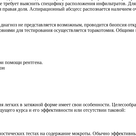
е требует выяснить специфику расположения инфильтратов. Для
я правая доля. Аспирационный абсцесс распознается наличием о
ть диагноз не представляется возможным, проводится биопсия о
виями для тестирования осуществляется торакотомия. Общими 
ри помощи рентгена.
зон
ия легких в затяжной форме имеет свои особенности. Целесооб
дущего курса и его эффективности или отсутствии таковой:
ностических тестах на содержание мокроты. Обычно эффективны