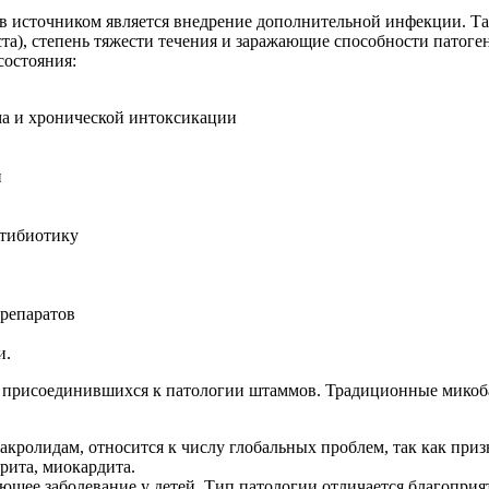
ев источником является внедрение дополнительной инфекции. Та
ста), степень тяжести течения и заражающие способности патог
состояния:
ма и хронической интоксикации
и
нтибиотику
репаратов
и.
и присоединившихся к патологии штаммов. Традиционные микоба
кролидам, относится к числу глобальных проблем, так как призн
рита, миокардита.
ющее заболевание у детей. Тип патологии отличается благопри