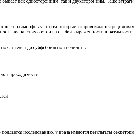
о бывает как односторонним, так и двухсторонним. Чаще затраги
нию с полиморфным типом, который сопровождается рецидивами
ность воспаления состоит в слабой выраженности и размытости 
 показателей до субфебрильной величины
ьной проходимости
стей
 поддается исследованию, у врача имеются результаты секретор