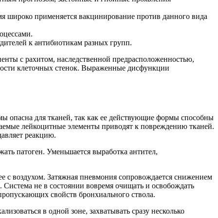
емя широко применяется вакцинирование против данного вида
оцессами.
дителей к антибиотикам разных групп.
циенты с рахитом, наследственной предрасположенностью,
емости клеточных стенок. Выраженные дисфункции
мы опасна для тканей, так как ее действующие формы способны
екаемые лейкоцитные элементы приводят к повреждению тканей.
давляет реакцию.
ать патоген. Уменьшается выработка антител,
е с воздухом. Затяжная пневмония сопровождается снижением
 Система не в состоянии вовремя очищать и освобождать
 пропускающих свойств бронхиального ствола.
лизоваться в одной зоне, захватывать сразу несколько