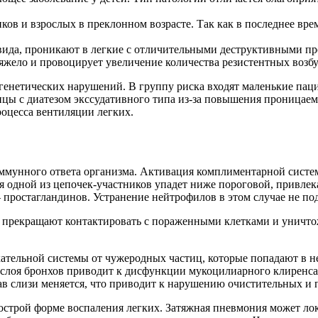
ов и взрослых в преклонном возрасте. Так как в последнее вр
вида, проникают в легкие с отличительными деструктивными пр
яжело и провоцирует увеличение количества резистентных возбу
 генетических нарушений. В группу риска входят маленькие па
нцы с диатезом экссудативного типа из-за повышения проница
роцесса вентиляции легких.
иммунного ответа организма. Активация комплиментарной систе
ция одной из цепочек-участников упадет ниже пороговой, привл
простагландинов. Устранение нейтрофилов в этом случае не по
прекращают контактировать с пораженными клетками и уничтож
ельной системы от чужеродных частиц, которые попадают в не
слоя бронхов приводит к дисфункции мукоцилиарного клиренса.
ав слизи меняется, что приводит к нарушению очистительных и
острой форме воспаления легких. Затяжная пневмония может лока