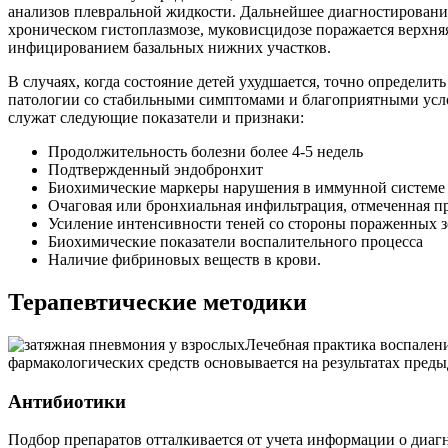
анализов плевральной жидкости. Дальнейшее диагностировани
хроническом гистоплазмозе, муковисцидозе поражается верхня
инфицированием базальных нижних участков.
В случаях, когда состояние детей ухудшается, точно определи
патологии со стабильными симптомами и благоприятными усло
служат следующие показатели и признаки:
Продолжительность болезни более 4-5 недель
Подтвержденный эндобронхит
Биохимические маркеры нарушения в иммунной системе
Очаговая или бронхиальная инфильтрация, отмеченная п
Усиление интенсивности теней со стороны пораженных 
Биохимические показатели воспалительного процесса
Наличие фибриновых веществ в крови.
Терапевтические методики
Лечебная практика воспален
фармакологических средств основывается на результатах преды
Антибиотики
Подбор препаратов отталкивается от учета информации о диаг