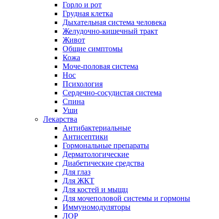
Горло и рот
Грудная клетка
Дыхательная система человека
Желудочно-кишечный тракт
Живот
Общие симптомы
Кожа
Моче-половая система
Нос
Психология
Сердечно-сосудистая система
Спина
Уши
Лекарства
Антибактериальные
Антисептики
Гормональные препараты
Дерматологические
Диабетические средства
Для глаз
Для ЖКТ
Для костей и мыщц
Для мочеполовой системы и гормоны
Иммуномодуляторы
ЛОР