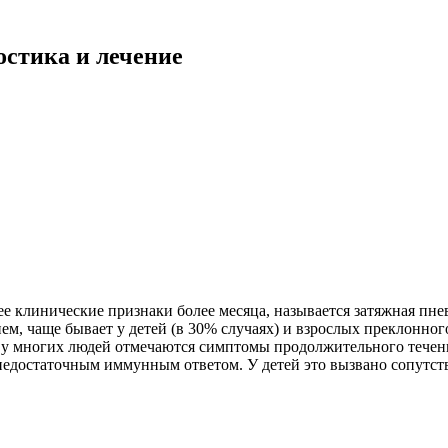
стика и лечение
е клинические признаки более месяца, называется затяжная пнев
м, чаще бывает у детей (в 30% случаях) и взрослых преклонного
чем у многих людей отмечаются симптомы продолжительного тече
 с недостаточным иммунным ответом. У детей это вызвано сопу