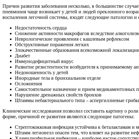
Причин развития заболевания несколько, в большинстве случа
пневмония чаще возникает у детей и людей преклонного возра
воспаления легочной системы, входят следующие патологии и 
Недостаточность сердца
Снижение активности макрофагов вследствие алкоголиз
Неврологические проявления с кашлевым рефлексом
Обструктивные поражения легких
Злокачественные образования всевозможной локализаци
Диабет
Иммунодефицитный вирус
Развитие резистентности возбудителя к принимаемому а
Недоношенность у детей
Инородные тела в бронхиальном отделе
Осложнения
Самостоятельное назначение и прием медикаментозных п
Нарушение дренажных свойств бронхов
Штаммы небактериального типа – аспергиллиевые грибк
Клинические исследования позволил составить картину о рол
форме, причиной ее развития являются следующие патогены:
Стрептококковая инфекция устойчива к беталактамам и ма
Штамм легионелл опасен тем, что влияет на развитие неф
Хламидиофильная инфекция – наиболее частое сопутству