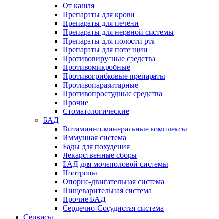
От кашля
Препараты для крови
Препараты для печени
Препараты для нервной системы
Препараты для полости рта
Препараты для потенции
Противовирусные средства
Противомикробные
Противогрибковые препараты
Противопаразитарные
Противопростудные средства
Прочие
Стоматологические
БАД
Витаминно-минеральные комплексы
Иммунная система
Бады для похудения
Лекарственные сборы
БАД для мочеполовой системы
Ноотропы
Опорно-двигательная система
Пищеварительная система
Прочие БАД
Сердечно-Сосудистая система
Сервисы