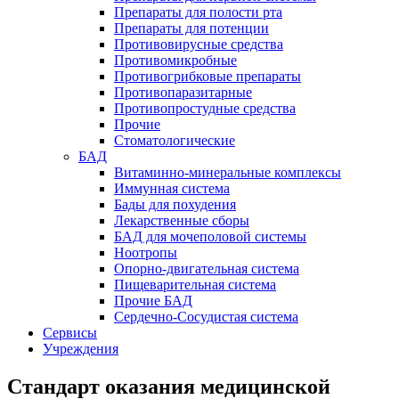
Препараты для полости рта
Препараты для потенции
Противовирусные средства
Противомикробные
Противогрибковые препараты
Противопаразитарные
Противопростудные средства
Прочие
Стоматологические
БАД
Витаминно-минеральные комплексы
Иммунная система
Бады для похудения
Лекарственные сборы
БАД для мочеполовой системы
Ноотропы
Опорно-двигательная система
Пищеварительная система
Прочие БАД
Сердечно-Сосудистая система
Сервисы
Учреждения
Стандарт оказания медицинской