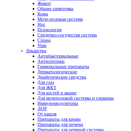
Живот
Общие симптомы
Кожа
Моче-половая система
Нос
Психология
Сердечно-сосудистая система
Спина
Уши
Лекарства
Антибактериальные
Антисептики
Гормональные препараты
Дерматологические
Диабетические средства
Для глаз
Для ЖКТ
Для костей и мыщц
Для мочеполовой системы и гормоны
Иммуномодуляторы
ЛОР
От кашля
Препараты для крови
Препараты для печени
Препараты для нервной системы