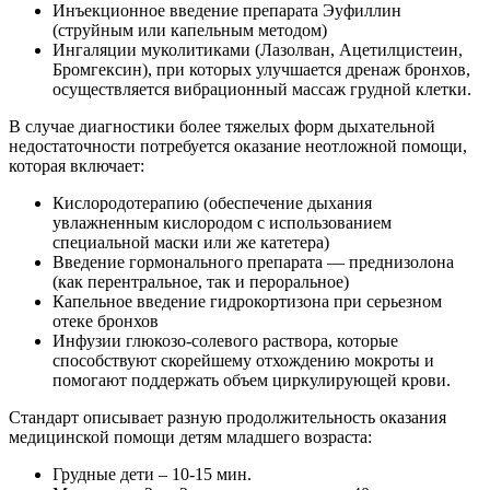
Инъекционное введение препарата Эуфиллин
(струйным или капельным методом)
Ингаляции муколитиками (Лазолван, Ацетилцистеин,
Бромгексин), при которых улучшается дренаж бронхов,
осуществляется вибрационный массаж грудной клетки.
В случае диагностики более тяжелых форм дыхательной
недостаточности потребуется оказание неотложной помощи,
которая включает:
Кислородотерапию (обеспечение дыхания
увлажненным кислородом с использованием
специальной маски или же катетера)
Введение гормонального препарата — преднизолона
(как перентральное, так и пероральное)
Капельное введение гидрокортизона при серьезном
отеке бронхов
Инфузии глюкозо-солевого раствора, которые
способствуют скорейшему отхождению мокроты и
помогают поддержать объем циркулирующей крови.
Стандарт описывает разную продолжительность оказания
медицинской помощи детям младшего возраста:
Грудные дети – 10-15 мин.