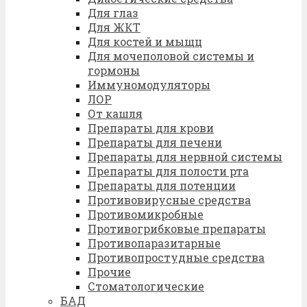
Для глаз
Для ЖКТ
Для костей и мыщц
Для мочеполовой системы и
гормоны
Иммуномодуляторы
ЛОР
От кашля
Препараты для крови
Препараты для печени
Препараты для нервной системы
Препараты для полости рта
Препараты для потенции
Противовирусные средства
Противомикробные
Противогрибковые препараты
Противопаразитарные
Противопростудные средства
Прочие
Стоматологические
БАД