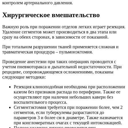
контролем артериального давления.
Хирургическое вмешательство
Важную роль при поражении отделов легких играет резекция.
Удаление сегментов может производиться в два этапа или
сразу на обеих сторонах, в зависимости от показаний.
При тотальном разрушении тканей применяется сложная и
травматическая процедура – пульмонэктомия.
Проведение анестезии при таких операциях проводится с
учетом пневмоторакса и дыхательной недостаточности. При
рецидиве, сопровождающемся осложнениями, показаны
следующие методики:
Резекция клиноподобная необходима при расположении
казеом без признаков распада по периферии. Также ее
осуществляют при наличии небольших каверн без
воспалительного процесса.
Сегментэктомия требуется при поражении более, чем 2
сегментов, если туберкулемы разрастаются до
параметров 3 и более см в диаметре. Также назначается
при конгломератных очагах с текущей интоксикацией.
Полное удаление легкого проводится при