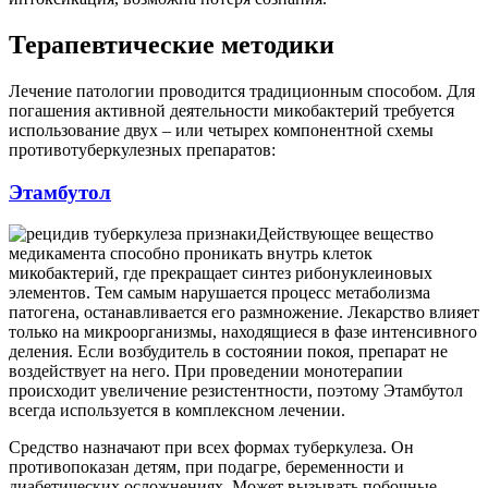
Терапевтические методики
Лечение патологии проводится традиционным способом. Для
погашения активной деятельности микобактерий требуется
использование двух – или четырех компонентной схемы
противотуберкулезных препаратов:
Этамбутол
Действующее вещество
медикамента способно проникать внутрь клеток
микобактерий, где прекращает синтез рибонуклеиновых
элементов. Тем самым нарушается процесс метаболизма
патогена, останавливается его размножение. Лекарство влияет
только на микроорганизмы, находящиеся в фазе интенсивного
деления. Если возбудитель в состоянии покоя, препарат не
воздействует на него. При проведении монотерапии
происходит увеличение резистентности, поэтому Этамбутол
всегда используется в комплексном лечении.
Средство назначают при всех формах туберкулеза. Он
противопоказан детям, при подагре, беременности и
диабетических осложнениях. Может вызывать побочные