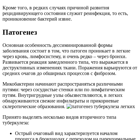
Кроме того, в редких случаях причиной развития
рецидивирующего состояния служит реинфекция, то есть,
проникновение бактерий извне.
Патогенез
Основная особенность дессиминированной формы
заболевания состоит в том, что патоген проникает в легкие
через кровь, лимфосистему, и очень редко – через бронхи.
Развивается реакция замедленного типа, что выражается в
деструктивных изменениях ткани. Поражения варьируются от
средних очагов до обширных процессов с фиброзом.
Микобактерии начинают распространяться различными
путями: через сосудистые стенки или по лимфатическим
путям. Внутригрудные узлы обызвествляются, в легких
обнаруживаются свежие инфильтраты и прикорневые
склеротические образования.
Принято выделять несколько видов вторичного типа
туберкулеза:
Острый очаговый вид характеризуется началом
процесса в бронхиолах с переходом на паренхимальные