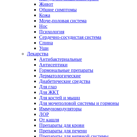
Живот
Общие симптомы
Кожа
Моче-половая система
Нос
Психология
Сердечно-сосудистая система
Спина
Уши
Лекарства
Антибактериальные
Антисептики
Гормональные препараты
Дерматологические
Диабетические средства
Для глаз
Для ЖКТ
Для костей и мыщц
Для мочеполовой системы и гормоны
Иммуномодуляторы
ЛОР
От кашля
Препараты для крови
Препараты для печени
Препараты для нервной системы