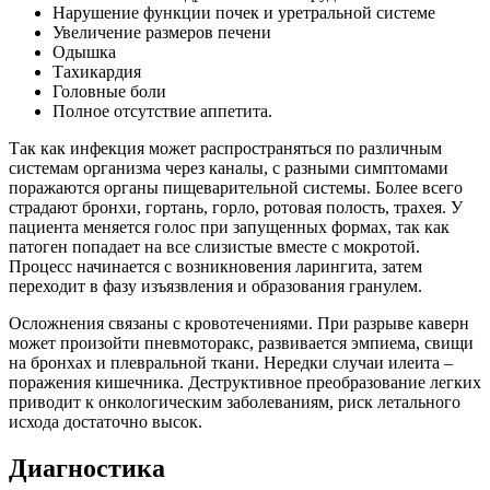
Нарушение функции почек и уретральной системе
Увеличение размеров печени
Одышка
Тахикардия
Головные боли
Полное отсутствие аппетита.
Так как инфекция может распространяться по различным
системам организма через каналы, с разными симптомами
поражаются органы пищеварительной системы. Более всего
страдают бронхи, гортань, горло, ротовая полость, трахея. У
пациента меняется голос при запущенных формах, так как
патоген попадает на все слизистые вместе с мокротой.
Процесс начинается с возникновения ларингита, затем
переходит в фазу изъязвления и образования гранулем.
Осложнения связаны с кровотечениями. При разрыве каверн
может произойти пневмоторакс, развивается эмпиема, свищи
на бронхах и плевральной ткани. Нередки случаи илеита –
поражения кишечника. Деструктивное преобразование легких
приводит к онкологическим заболеваниям, риск летального
исхода достаточно высок.
Диагностика