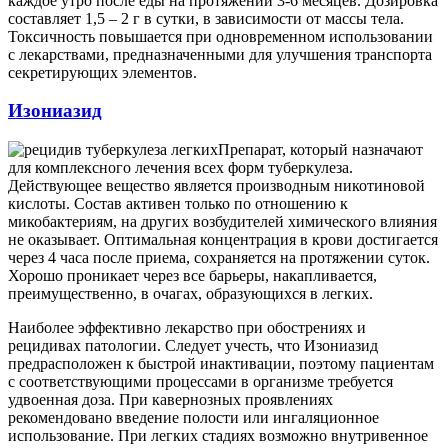
каждое утро после еды на протяжении 3-6 месяцев. Дозировка
составляет 1,5 – 2 г в сутки, в зависимости от массы тела.
Токсичность повышается при одновременном использовании
с лекарствами, предназначенными для улучшения транспорта
секретирующих элементов.
Изониазид
Препарат, который назначают
для комплексного лечения всех форм туберкулеза.
Действующее вещество является производным никотиновой
кислоты. Состав активен только по отношению к
микобактериям, на других возбудителей химического влияния
не оказывает. Оптимальная концентрация в крови достигается
через 4 часа после приема, сохраняется на протяжении суток.
Хорошо проникает через все барьеры, накапливается,
преимущественно, в очагах, образующихся в легких.
Наиболее эффективно лекарство при обострениях и
рецидивах патологии. Следует учесть, что Изониазид
предрасположен к быстрой инактивации, поэтому пациентам
с соответствующими процессами в организме требуется
удвоенная доза. При кавернозных проявлениях
рекомендовано введение полости или ингаляционное
использование. При легких стадиях возможно внутривенное