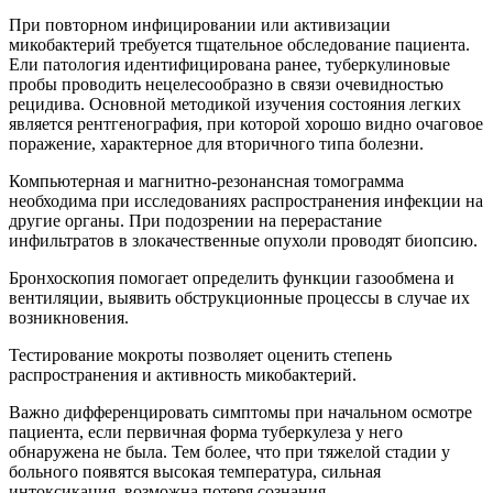
При повторном инфицировании или активизации
микобактерий требуется тщательное обследование пациента.
Ели патология идентифицирована ранее, туберкулиновые
пробы проводить нецелесообразно в связи очевидностью
рецидива. Основной методикой изучения состояния легких
является рентгенография, при которой хорошо видно очаговое
поражение, характерное для вторичного типа болезни.
Компьютерная и магнитно-резонансная томограмма
необходима при исследованиях распространения инфекции на
другие органы. При подозрении на перерастание
инфильтратов в злокачественные опухоли проводят биопсию.
Бронхоскопия помогает определить функции газообмена и
вентиляции, выявить обструкционные процессы в случае их
возникновения.
Тестирование мокроты позволяет оценить степень
распространения и активность микобактерий.
Важно дифференцировать симптомы при начальном осмотре
пациента, если первичная форма туберкулеза у него
обнаружена не была. Тем более, что при тяжелой стадии у
больного появятся высокая температура, сильная
интоксикация, возможна потеря сознания.