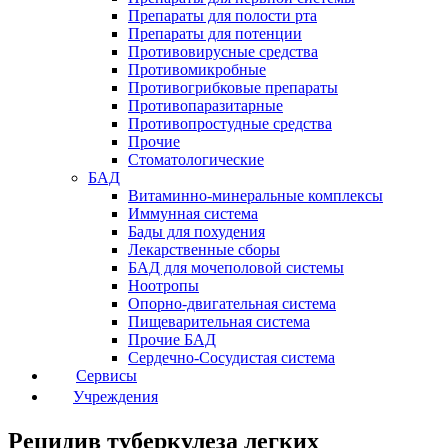
Препараты для полости рта
Препараты для потенции
Противовирусные средства
Противомикробные
Противогрибковые препараты
Противопаразитарные
Противопростудные средства
Прочие
Стоматологические
БАД
Витаминно-минеральные комплексы
Иммунная система
Бады для похудения
Лекарственные сборы
БАД для мочеполовой системы
Ноотропы
Опорно-двигательная система
Пищеварительная система
Прочие БАД
Сердечно-Сосудистая система
Сервисы
Учреждения
Рецидив туберкулеза легких