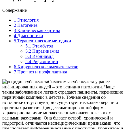
Содержание
1
Этиология
2
Патогенез
3
Клиническая картина
4
Диагностика
5
Терапевтические методики
5.1
Этамбутол
5.2
Пиразинамид
5.3
Изониазид
5.4
Рифампицин
6
Хирургическое вмешательство
7
Прогноз и профилактика
Симптомы туберкулеза у ранее
инфицированных людей – это рецидив патологии. Чаще
таким заболеванием легких страдают пациенты, перенесшие
первичный комплекс в детстве. Точные сведения об
источнике отсутствуют, но существует несколько версий о
причинах развития. Для дессиминированной формы
характерно наличие множественных очагов в легких с
разными размерами. Она бывает острой, хронической и
подострой, отличается неспецифическими признаками, что
предполагает дифференцирование с простудой, бронхитом и