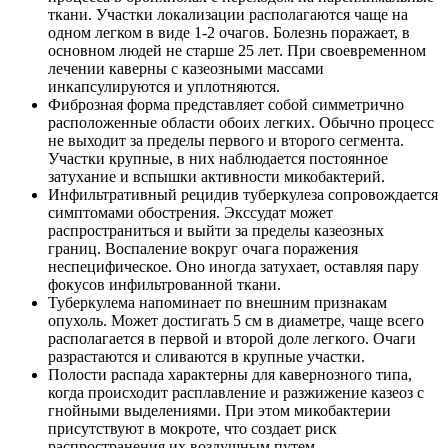
ткани. Участки локализации располагаются чаще на
одном легком в виде 1-2 очагов. Болезнь поражает, в
основном людей не старше 25 лет. При своевременном
лечении каверны с казеозными массами
инкапсулируются и уплотняются.
Фиброзная форма представляет собой симметрично
расположенные области обоих легких. Обычно процесс
не выходит за пределы первого и второго сегмента.
Участки крупные, в них наблюдается постоянное
затухание и вспышки активности микобактерий.
Инфильтративный рецидив туберкулеза сопровождается
симптомами обострения. Экссудат может
распространиться и выйти за пределы казеозных
границ. Воспаление вокруг очага поражения
неспецифическое. Оно иногда затухает, оставляя пару
фокусов инфильтрованной ткани.
Туберкулема напоминает по внешним признакам
опухоль. Может достигать 5 см в диаметре, чаще всего
располагается в первой и второй доле легкого. Очаги
разрастаются и сливаются в крупные участки.
Полости распада характерны для кавернозного типа,
когда происходит расплавление и разжижение казеоз с
гнойными выделениями. При этом микобактерии
присутствуют в мокроте, что создает риск
распространения их воздушным путем.