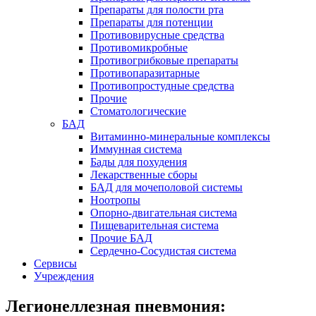
Препараты для полости рта
Препараты для потенции
Противовирусные средства
Противомикробные
Противогрибковые препараты
Противопаразитарные
Противопростудные средства
Прочие
Стоматологические
БАД
Витаминно-минеральные комплексы
Иммунная система
Бады для похудения
Лекарственные сборы
БАД для мочеполовой системы
Ноотропы
Опорно-двигательная система
Пищеварительная система
Прочие БАД
Сердечно-Сосудистая система
Сервисы
Учреждения
Легионеллезная пневмония: