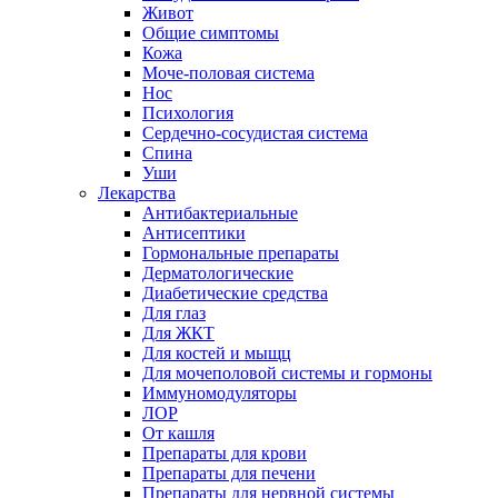
Живот
Общие симптомы
Кожа
Моче-половая система
Нос
Психология
Сердечно-сосудистая система
Спина
Уши
Лекарства
Антибактериальные
Антисептики
Гормональные препараты
Дерматологические
Диабетические средства
Для глаз
Для ЖКТ
Для костей и мыщц
Для мочеполовой системы и гормоны
Иммуномодуляторы
ЛОР
От кашля
Препараты для крови
Препараты для печени
Препараты для нервной системы