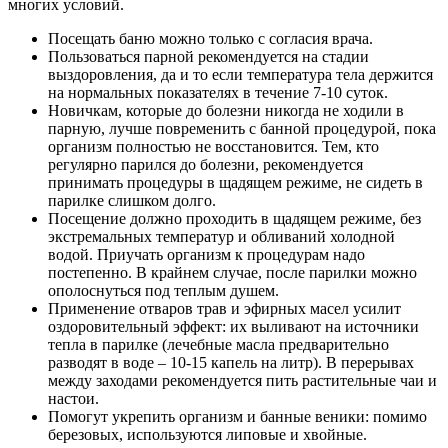
многих условий.
Посещать баню можно только с согласия врача.
Пользоваться парной рекомендуется на стадии
выздоровления, да и то если температура тела держится
на нормальных показателях в течение 7-10 суток.
Новичкам, которые до болезни никогда не ходили в
парную, лучше повременить с банной процедурой, пока
организм полностью не восстановится. Тем, кто
регулярно парился до болезни, рекомендуется
принимать процедуры в щадящем режиме, не сидеть в
парилке слишком долго.
Посещение должно проходить в щадящем режиме, без
экстремальных температур и обливаний холодной
водой. Приучать организм к процедурам надо
постепенно. В крайнем случае, после парилки можно
ополоснуться под теплым душем.
Применение отваров трав и эфирных масел усилит
оздоровительный эффект: их выливают на источники
тепла в парилке (лечебные масла предварительно
разводят в воде – 10-15 капель на литр). В перерывах
между заходами рекомендуется пить растительные чаи и
настои.
Помогут укрепить организм и банные веники: помимо
березовых, используются липовые и хвойные.