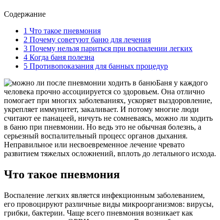
Содержание
1
Что такое пневмония
2
Почему советуют баню для лечения
3
Почему нельзя париться при воспалении легких
4
Когда баня полезна
5
Противопоказания для банных процедур
Баня у каждого
человека прочно ассоциируется со здоровьем. Она отлично
помогает при многих заболеваниях, ускоряет выздоровление,
укрепляет иммунитет, закаливает. И потому многие люди
считают ее панацеей, ничуть не сомневаясь, можно ли ходить
в баню при пневмонии. Но ведь это не обычная болезнь, а
серьезный воспалительный процесс органов дыхания.
Неправильное или несвоевременное лечение чревато
развитием тяжелых осложнений, вплоть до летального исхода.
Что такое пневмония
Воспаление легких является инфекционным заболеванием,
его провоцируют различные виды микроорганизмов: вирусы,
грибки, бактерии. Чаще всего пневмония возникает как