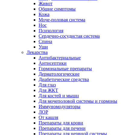
Живот
Общие симптомы
Кожа
Моче-половая система
Нос
Психология
Сердечно-сосудистая система
Спина
Уши
Лекарства
Антибактериальные
Антисептики
Гормональные препараты
Дерматологические
Диабетические средства
Для глаз
Для ЖКТ
Для костей и мыщц
Для мочеполовой системы и гормоны
Иммуномодуляторы
ЛОР
От кашля
Препараты для крови
Препараты для печени
Препараты для нервной системы