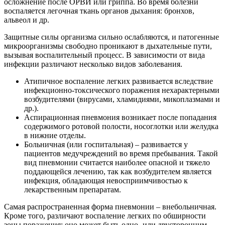
осложнение после ОРВИ или гриппа. Во время болезни
воспаляется легочная ткань органов дыхания: бронхов,
альвеол и др.
Защитные силы организма сильно ослабляются, и патогенные
микроорганизмы свободно проникают в дыхательные пути,
вызывая воспалительный процесс. В зависимости от вида
инфекции различают несколько видов заболевания.
Атипичное воспаление легких развивается вследствие
инфекционно-токсического поражения нехарактерными
возбудителями (вирусами, хламидиями, микоплазмами и
др.).
Аспирационная пневмония возникает после попадания
содержимого ротовой полости, носоглотки или желудка
в нижние отделы.
Больничная (или госпитальная) – развивается у
пациентов медучреждений во время пребывания. Такой
вид пневмонии считается наиболее опасной и тяжело
поддающейся лечению, так как возбудителем является
инфекция, обладающая невосприимчивостью к
лекарственным препаратам.
Самая распространенная форма пневмонии – внебольничная.
Кроме того, различают воспаление легких по обширности
зоны поражения: оно может быть одно- или двусторонним,