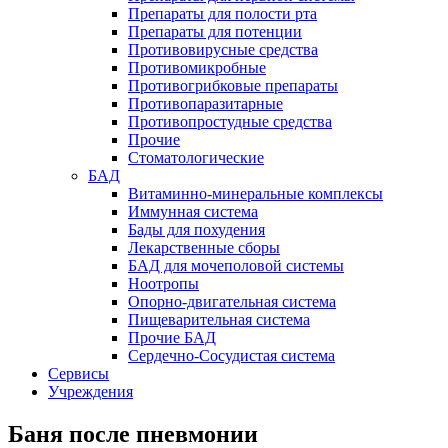
Препараты для полости рта
Препараты для потенции
Противовирусные средства
Противомикробные
Противогрибковые препараты
Противопаразитарные
Противопростудные средства
Прочие
Стоматологические
БАД
Витаминно-минеральные комплексы
Иммунная система
Бады для похудения
Лекарственные сборы
БАД для мочеполовой системы
Ноотропы
Опорно-двигательная система
Пищеварительная система
Прочие БАД
Сердечно-Сосудистая система
Сервисы
Учреждения
Баня после пневмонии