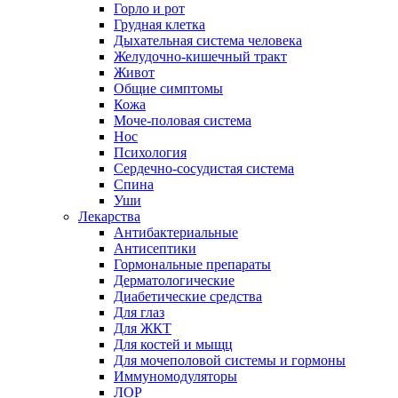
Горло и рот
Грудная клетка
Дыхательная система человека
Желудочно-кишечный тракт
Живот
Общие симптомы
Кожа
Моче-половая система
Нос
Психология
Сердечно-сосудистая система
Спина
Уши
Лекарства
Антибактериальные
Антисептики
Гормональные препараты
Дерматологические
Диабетические средства
Для глаз
Для ЖКТ
Для костей и мыщц
Для мочеполовой системы и гормоны
Иммуномодуляторы
ЛОР