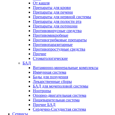
От кашля
Препараты для крови
Препараты для печени
Препараты для нервной системы
Препараты для полости рта
Препараты для потенции
Противовирусные средства
Противомикробные
Противогрибковые препараты
Противопаразитарные
Противопростудные средства
Прочие
Стоматологические
БАД
Витаминно-минеральные комплексы
Иммунная система
Бады для похудения
Лекарственные сборы
БАД для мочеполовой системы
Ноотропы
Опорно-двигательная система
Пищеварительная система
Прочие БАД
Сердечно-Сосудистая система
Сервисы