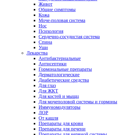
Живот
Общие симптомы
Кожа
Моче-половая система
Нос
Психология
Сердечно-сосудистая система
Спина
Уши
Лекарства
Антибактериальные
Антисептики
Гормональные препараты
Дерматологические
Диабетические средства
Для глаз
Для ЖКТ
Для костей и мыщц
Для мочеполовой системы и гормоны
Иммуномодуляторы
ЛОР
От кашля
Препараты для крови
Препараты для печени
Препараты для нервной системы