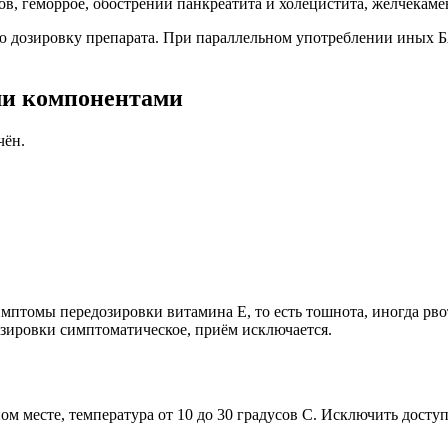
ов, геморрое, обострении панкреатита и холецистита, желчекам
дозировку препарата. При параллельном употреблении иных БА
ми компонентами
чён.
птомы передозировки витамина Е, то есть тошнота, иногда рво
зировки симптоматическое, приём исключается.
м месте, температура от 10 до 30 градусов С. Исключить доступ