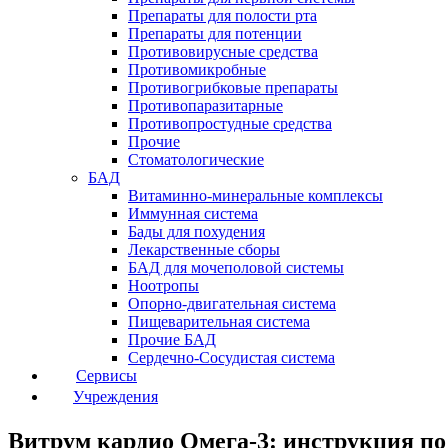
Препараты для полости рта
Препараты для потенции
Противовирусные средства
Противомикробные
Противогрибковые препараты
Противопаразитарные
Противопростудные средства
Прочие
Стоматологические
БАД
Витаминно-минеральные комплексы
Иммунная система
Бады для похудения
Лекарственные сборы
БАД для мочеполовой системы
Ноотропы
Опорно-двигательная система
Пищеварительная система
Прочие БАД
Сердечно-Сосудистая система
Сервисы
Учреждения
Витрум кардио Омега-3: инструкция п