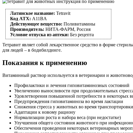
Латинское название:
Tetravit
Код АТХ:
A11BA
Действующее вещество:
Поливитамины
Производитель:
НИТА-ФАРМ, Россия
Условие отпуска из аптеки:
Без рецепта
Тетравит являет собой лекарственное средство в форме стериль
для людей – в бодибилдинге.
Показания к применению
Витаминный раствор используется в ветеринарии и животновод
Профилактики и лечения гиповитаминозных состояний
Увеличению выносливости при продолжительных стресс
Удовлетворения повышенной потребности в некоторых ви
Предупреждения гиповитаминоза во время лактации
Снижения стресса у животных во время транспортировк
Адаптации к новому рациону
Нормализации роста и набора веса (при недостатке)
Улучшения общего состояния животного при инфекцион
Обеспечения проведения некоторых ветеринарных меро