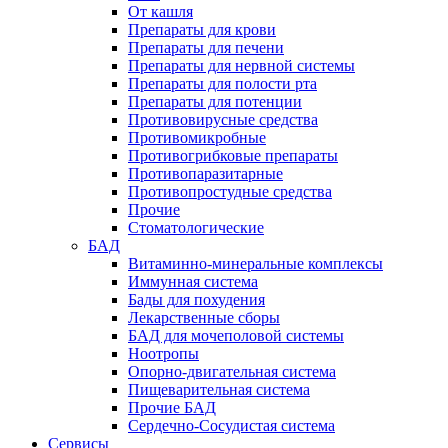
От кашля
Препараты для крови
Препараты для печени
Препараты для нервной системы
Препараты для полости рта
Препараты для потенции
Противовирусные средства
Противомикробные
Противогрибковые препараты
Противопаразитарные
Противопростудные средства
Прочие
Стоматологические
БАД
Витаминно-минеральные комплексы
Иммунная система
Бады для похудения
Лекарственные сборы
БАД для мочеполовой системы
Ноотропы
Опорно-двигательная система
Пищеварительная система
Прочие БАД
Сердечно-Сосудистая система
Сервисы