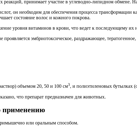
 реакций, принимает участие в углеводно-липидном обмене. Нар
слот, он необходим для обеспечения процесса трансформации ка
учшает состояние волос и кожного покрова.
ние уровня витаминов в крови, что ведет к последующему их н
е проявляется эмбриотоксическое, раздражающее, тератогенное,
3
створ) объемом 20, 50 и 100 см
, и полиэтиленовых бутылках (
казано, что препарат предназначен для животных.
о применению
тримышечно или оральным способом.