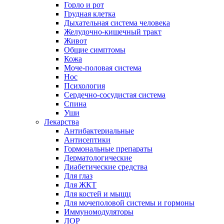
Горло и рот
Грудная клетка
Дыхательная система человека
Желудочно-кишечный тракт
Живот
Общие симптомы
Кожа
Моче-половая система
Нос
Психология
Сердечно-сосудистая система
Спина
Уши
Лекарства
Антибактериальные
Антисептики
Гормональные препараты
Дерматологические
Диабетические средства
Для глаз
Для ЖКТ
Для костей и мыщц
Для мочеполовой системы и гормоны
Иммуномодуляторы
ЛОР