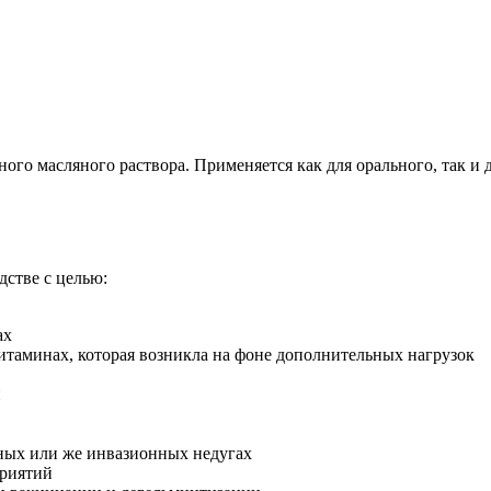
ного масляного раствора. Применяется как для орального, так и
стве с целью:
ах
таминах, которая возникла на фоне дополнительных нагрузок
и
ных или же инвазионных недугах
приятий