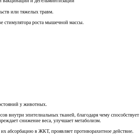
и вакцинации и дегельминтизации
ьств или тяжелых травм.
ве стимулятора роста мышечной массы.
остояний у животных.
сов внутри эпителиальных тканей, благодаря чему способству
еждает снижение веса, улучшает метаболизм.
а их абсорбацию в ЖКТ, проявляет противорахитное действие.