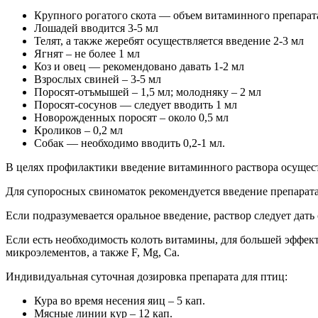
Крупного рогатого скота — объем витаминного препарат
Лошадей вводится 3-5 мл
Телят, а также жеребят осуществляется введение 2-3 мл
Ягнят – не более 1 мл
Коз и овец — рекомендовано давать 1-2 мл
Взрослых свиней – 3-5 мл
Поросят-отъмышей – 1,5 мл; молодняку – 2 мл
Поросят-сосунов — следует вводить 1 мл
Новорожденных поросят – около 0,5 мл
Кроликов – 0,2 мл
Собак — необходимо вводить 0,2-1 мл.
В целях профилактики введение витаминного раствора осуществл
Для супоросных свиноматок рекомендуется введение препарата з
Если подразумевается оральное введение, раствор следует дать
Если есть необходимость колоть витамины, для большей эффек
микроэлементов, а также F, Mg, Ca.
Индивидуальная суточная дозировка препарата для птиц:
Кура во время несения яиц – 5 кап.
Мясные линии кур – 12 кап.