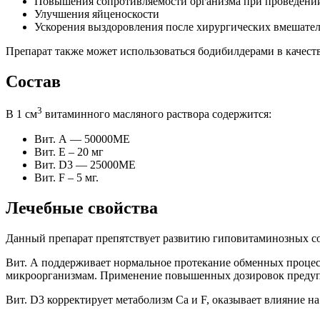
Повышения сопротивляемости организма при проведени
Улучшения яйценоскости
Ускорения выздоровления после хирургических вмешател
Препарат также может использоваться бодибилдерами в качест
Состав
3
В 1 см
витаминного масляного раствора содержится:
Вит. А — 50000МЕ
Вит. Е – 20 мг
Вит. D3 — 25000МЕ
Вит. F – 5 мг.
Лечебные свойства
Данный препарат препятствует развитию гиповитаминозных с
Вит. А поддерживает нормальное протекание обменных процес
микроорганизмам. Применение повышенных дозировок предупр
Вит. D3 корректирует метаболизм Са и F, оказывает влияние н