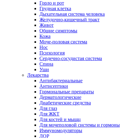
Горло и рот
Грудная клетка
Дыхательная система человека
Желудочно-кишечный тракт
Живот
Общие симптомы
Кожа
Моче-половая система
Нос
Психология
Сердечно-сосудистая система
Спина
Уши
Лекарства
Антибактериальные
Антисептики
Гормональные препараты
Дерматологические
Диабетические средства
Для глаз
Для ЖКТ
Для костей и мыщц
Для мочеполовой системы и гормоны
Иммуномодуляторы
ЛОР