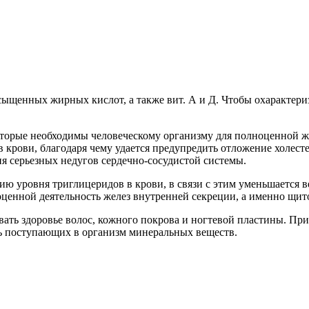
енных жирных кислот, а также вит. А и Д. Чтобы охарактеризов
торые необходимы человеческому организму для полноценной жи
 крови, благодаря чему удается предупредить отложение холест
я серьезных недугов сердечно-сосудистой системы.
ию уровня триглицеридов в крови, в связи с этим уменьшается в
нной деятельность желез внутренней секреции, а именно щито
ать здоровье волос, кожного покрова и ногтевой пластины. Пр
ть поступающих в организм минеральных веществ.