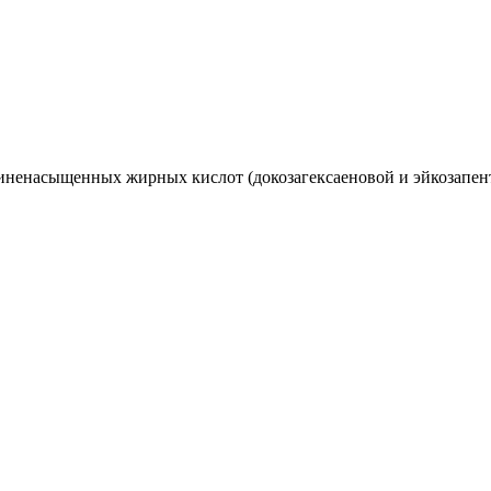
иненасыщенных жирных кислот (докозагексаеновой и эйкозапентае