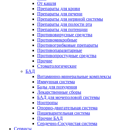
От кашля
Препараты для крови
Препараты для печени
Препараты для нервной системы
Препараты для полости рта
Препараты для потенции
Противовирусные средства
Противомикробные
Противогрибковые препараты
Противопаразитарные
Противопростудные средства
Прочие
Стоматологические
БАД
Витаминно-минеральные комплексы
Иммунная система
Бады для похудения
Лекарственные сборы
БАД для мочеполовой системы
Ноотропы
Опорно-двигательная система
Пищеварительная система
Прочие БАД
Сердечно-Сосудистая система
Сервисы