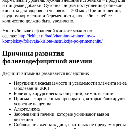
нормальный уровень, нужны внешние источники – продукты
и пищевые добавки. Суточная норма поступления фолиевой
кислоты для здорового человека – 200 мкг. При истощении,
грудном кормлении и беременности, после болезней ее
количество должно быть увеличено.
Узнать больше о фолиевой кислоте можно по
ссылке:
http://lekhar.ru/bad/vitaminno-mineralnye-
kompleksy/folievaja-kislota-instrukcija-po-primeneniju/
Причины развития
фолиеводефицитной анемии
Дефицит витамина развивается вследствие:
Нарушения всасываемости и усвояемости элемента из-за
заболеваний ЖКТ
Болезни, хирургических операций, химиотерапии
Приема лекарственных препаратов, которые блокируют
усвоение вещества
Алкоголизма
Заболеваний печени, которые усиливают вывод
витамина
Соблюдения жестких диет, в которых не предусмотрены