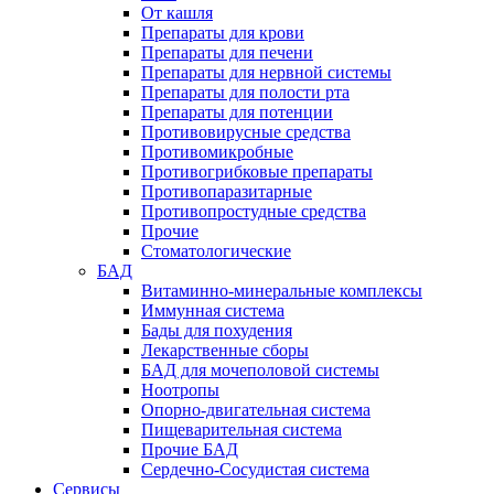
От кашля
Препараты для крови
Препараты для печени
Препараты для нервной системы
Препараты для полости рта
Препараты для потенции
Противовирусные средства
Противомикробные
Противогрибковые препараты
Противопаразитарные
Противопростудные средства
Прочие
Стоматологические
БАД
Витаминно-минеральные комплексы
Иммунная система
Бады для похудения
Лекарственные сборы
БАД для мочеполовой системы
Ноотропы
Опорно-двигательная система
Пищеварительная система
Прочие БАД
Сердечно-Сосудистая система
Сервисы