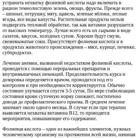
устранить нехватку фолиевой кислоты надо включить в
рацион темнолистовую зелень, овощи, фрукты. Прежде всего
– шпинат, петрушку, мяту, щавель, зеленые яблоки, лесные
ягоды, все виды капусты. Растительные продукты нельзя
подвергать тепловой обработке, так как витамин разрушается
от высоких температур. Лучше всего есть их сырыми в виде
салатов, закусок, холодных супов. Хороши будут смузи,
свежевыжатые соки. Присутствует фолиевая кислота и в
продуктах животного происхождения – мясе, курице, печенке,
субпродуктах.
Лечение анемии, вызванной недостатком фолиевой кислоты,
проводится с помощью пероральных препаратов и
внутримышечных инъекций. Продолжительность курса и
дозировка определяется врачом, проводится под его
контролем и при необходимости корректируется. Обычно
состояние улучшается спустя 3-5 суток. По мере стабилизации
состояния крови суточную норму снижают, постепенно
доводя до профилактического приема. В среднем лечение
занимает около одного месяца. В случае если при терапии
выявляется нехватка витамина В12, то проводятся
мероприятия, повышающие его содержание.
Фолиевая кислота – один из важнейших элементов, нужных
человеческому организму на протяжении всей жизни, начиная