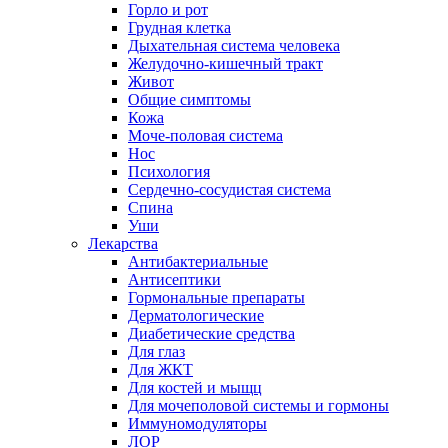
Горло и рот
Грудная клетка
Дыхательная система человека
Желудочно-кишечный тракт
Живот
Общие симптомы
Кожа
Моче-половая система
Нос
Психология
Сердечно-сосудистая система
Спина
Уши
Лекарства
Антибактериальные
Антисептики
Гормональные препараты
Дерматологические
Диабетические средства
Для глаз
Для ЖКТ
Для костей и мыщц
Для мочеполовой системы и гормоны
Иммуномодуляторы
ЛОР