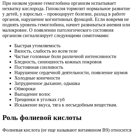
При низком уровне гемоглобина организм испытывает
нехватку кислорода. Гипоксия тормозит нормальное развитие
у детей, у взрослых – провоцирует болезни, разлад в работе
органов, нарушение когнитивных функций. Если вовремя не
поднять уровень гемоглобина, начнет развиваться анемия или
малокровие. О появлении патологического состояния
организм сигнализирует следующими симптомами:
Быстрая утомляемость
Вялость, слабость во всем теле
Частые головные боли различной интенсивности
Бледность, синюшность кожных покровов
Постоянная сонливость
Нарушение сердечной деятельности, появление шумов
Холодные конечности
Затрудненное дыхание, одышка
Обмороки
Выпадение волос
Трещинки в уголках губ
Искажение вкуса, тяга к несъедобным веществам.
Роль фолиевой кислоты
Фолиевая кислота (ее еще называют витамином В9) относится