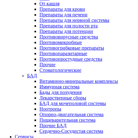
От кашля
Препараты для крови
Препараты для печени
Препараты для нервной системы
Препараты для полости рта
Препараты для потенции
Противовирусные средства
Противомикробные
Противогрибковые препараты
Противопаразитарные
Противопростудные средства
Прочие
Стоматологические
БАД
Витаминно-минеральные комплексы
Иммунная система
Бады для похудения
Лекарственные сборы
БАД для мочеполовой системы
Ноотропы
Опорно-двигательная система
Пищеварительная система
Прочие БАД
Сердечно-Сосудистая система
Сервисы