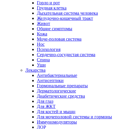
Горло и рот
Грудная клетка
Дыхательная система человека
Желудочно-кишечный тракт
Живот
Общие симптомы
Кожа
Моче-половая система
Нос
Психология
Сердечно-сосудистая система
Спина
Уши
Лекарства
Антибактериальные
Антисептики
Гормональные препараты
Дерматологические
Диабетические средства
Для глаз
Для ЖКТ
Для костей и мыщц
Для мочеполовой системы и гормоны
Иммуномодуляторы
ЛОР