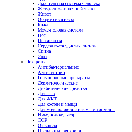
Дыхательная система человека
Желудочно-кишечный тракт
Живот
Общие симптомы
Кожа
Моче-половая система
Нос
Психология
Сердечно-сосудистая система
Спина
Уши
Лекарства
Антибактериальные
Антисептики
Гормональные препараты
Дерматологические
Диабетические средства
Для глаз
Для ЖКТ
Для костей и мыщц
Для мочеполовой системы и гормоны
Иммуномодуляторы
ЛОР
От кашля
Препараты для крови