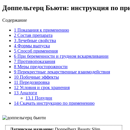
Доппельгерц Бьюти: инструкция по п
Содержание
1
Показания к применению
2
Состав препарата
3
Лечебные свойства
4
Формы выпуска
5
Способ применения
6
При беременности и грудном вскармливании
7
Противопоказания
8
Меры предосторожности
9
Перекрестные лекарственные взаимодействия
10
Побочные эффекты
11
Передозировка
12
Условия и срок хранения
13
Аналоги
13.1
Похудин
14
Скачать инструкцию по применению
Латинское название:
Doppelherz Beauty Slim