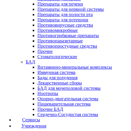
Препараты для печени
Препараты для нервной системы
Препараты для полости рта
Препараты для потенции
Противовирусные средства
Противомикробные
Противогрибковые препараты
Противопаразитарные
Противопростудные средства
Прочие
Стоматологические
БАД
Витаминно-минеральные комплексы
Иммунная система
Бады для похудения
Лекарственные сборы
БАД для мочеполовой системы
Ноотропы
Опорно-двигательная система
Пищеварительная система
Прочие БАД
Сердечно-Сосудистая система
Сервисы
Учреждения