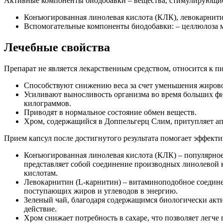
Активные компоненты биодобавки – вещества, стимулирующие
Конъюгированная линолевая кислота (КЛК), левокарнитин 
Вспомогательные компоненты биодобавки: – целлюлоза ми
Лечебные свойства
Препарат не является лекарственным средством, относится к 
Способствуют снижению веса за счет уменьшения жиров
Усиливают выносливость организма во время больших фи
килограммов.
Приводят в нормальное состояние обмен веществ.
Хром, содержащийся в Доппельгерц Слим, притупляет ап
Прием капсул после достигнутого результата помогает эффектив
Конъюгированная линолевая кислота (КЛК) – популярно
представляет собой соединение производных линолевой
кислотам.
Левокарнитин (L-карнитин) – витаминоподобное соедин
поступающих жиров и углеводов в энергию.
Зеленый чай, благодаря содержащимся биологически акти
действие.
Хром снижает потребность в сахаре, что позволяет легч