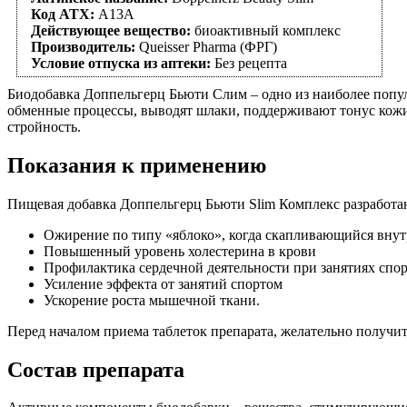
Код АТХ:
A13A
Действующее вещество:
биоактивный комплекс
Производитель:
Queisser Pharma (ФРГ)
Условие отпуска из аптеки:
Без рецепта
Биодобавка Доппельгерц Бьюти Слим – одно из наиболее попул
обменные процессы, выводят шлаки, поддерживают тонус кожи.
стройность.
Показания к применению
Пищевая добавка Доппельгерц Бьюти Slim Комплекс разработан
Ожирение по типу «яблоко», когда скапливающийся внут
Повышенный уровень холестерина в крови
Профилактика сердечной деятельности при занятиях сп
Усиление эффекта от занятий спортом
Ускорение роста мышечной ткани.
Перед началом приема таблеток препарата, желательно получить
Состав препарата