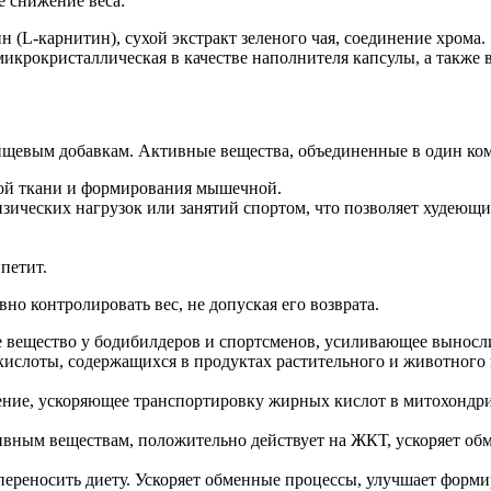
 снижение веса:
(L-карнитин), сухой экстракт зеленого чая, соединение хрома.
крокристаллическая в качестве наполнителя капсулы, а также в
пищевым добавкам. Активные вещества, объединенные в один ко
ой ткани и формирования мышечной.
зических нагрузок или занятий спортом, что позволяет худеющ
петит.
но контролировать вес, не допуская его возврата.
е вещество у бодибилдеров и спортсменов, усиливающее вынос
 кислоты, содержащихся в продуктах растительного и животно
ение, ускоряющее транспортировку жирных кислот в митохондр
вным веществам, положительно действует на ЖКТ, ускоряет обм
е переносить диету. Ускоряет обменные процессы, улучшает фор