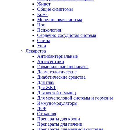
Живот
Общие симптомы
Кожа
Моче-половая система
Нос
Психология
Сердечно-сосудистая система
Спина
Уши
Лекарства
Антибактериальные
Антисептики
Гормональные препараты
Дерматологические
Диабетические средства
Для глаз
Для ЖКТ
Для костей и мыщц
Для мочеполовой системы и гормоны
Иммуномодуляторы
ЛОР
От кашля
Препараты для крови
Препараты для печени
Препараты для нервной системы