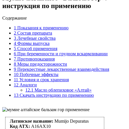
инструкция по применению
Содержание
1
Показания к применению
2
Состав препарата
3
Лечебные свойства
4
Формы выпуска
5
Способ применения
6
При беременности и грудном вскармливании
7
Противопоказания
8
Меры предосторожности
9
Перекрестные лекарственные взаимодействия
10
Побочные эффекты
11
Условия и срок хранения
12
Аналоги
12.1
Масло облепиховое «Алтай»
13
Скачать инструкцию по применению
Латинское название:
Mumijo Depuratus
Код АТХ:
A16AX10