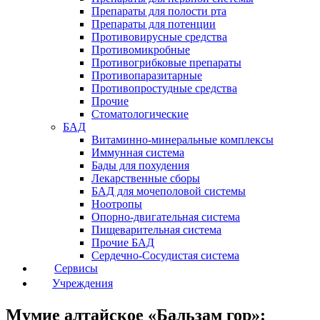
Препараты для полости рта
Препараты для потенции
Противовирусные средства
Противомикробные
Противогрибковые препараты
Противопаразитарные
Противопростудные средства
Прочие
Стоматологические
БАД
Витаминно-минеральные комплексы
Иммунная система
Бады для похудения
Лекарственные сборы
БАД для мочеполовой системы
Ноотропы
Опорно-двигательная система
Пищеварительная система
Прочие БАД
Сердечно-Сосудистая система
Сервисы
Учреждения
Мумие алтайское «Бальзам гор»: