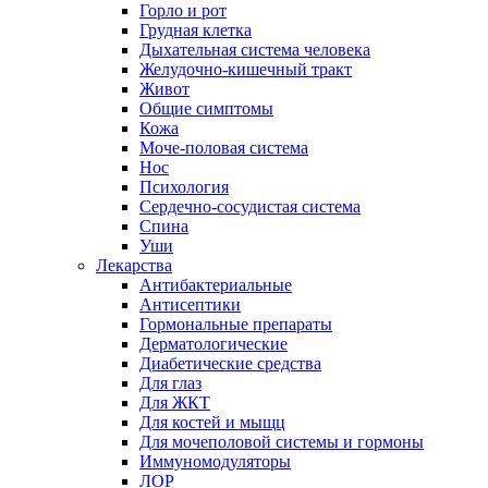
Горло и рот
Грудная клетка
Дыхательная система человека
Желудочно-кишечный тракт
Живот
Общие симптомы
Кожа
Моче-половая система
Нос
Психология
Сердечно-сосудистая система
Спина
Уши
Лекарства
Антибактериальные
Антисептики
Гормональные препараты
Дерматологические
Диабетические средства
Для глаз
Для ЖКТ
Для костей и мыщц
Для мочеполовой системы и гормоны
Иммуномодуляторы
ЛОР