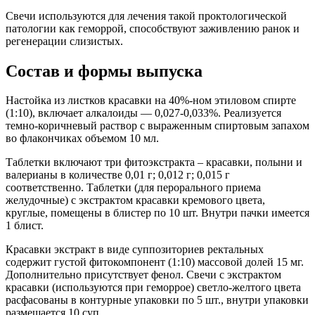
Свечи используются для лечения такой проктологической
патологии как геморрой, способствуют заживлению ранок и
регенерации слизистых.
Состав и формы выпуска
Настойка из листков красавки на 40%-ном этиловом спирте
(1:10), включает алкалоиды — 0,027-0,033%. Реализуется
темно-коричневый раствор с выраженным спиртовым запахом
во флакончиках объемом 10 мл.
Таблетки включают три фитоэкстракта – красавки, полыни и
валерианы в количестве 0,01 г; 0,012 г; 0,015 г
соответственно. Таблетки (для перорального приема
желудочные) с экстрактом красавки кремового цвета,
круглые, помещены в блистер по 10 шт. Внутри пачки имеется
1 блист.
Красавки экстракт в виде суппозиториев ректальных
содержит густой фитокомпонент (1:10) массовой долей 15 мг.
Дополнительно присутствует фенол. Свечи с экстрактом
красавки (используются при геморрое) светло-желтого цвета
расфасованы в контурные упаковки по 5 шт., внутри упаковки
размещается 10 суп.