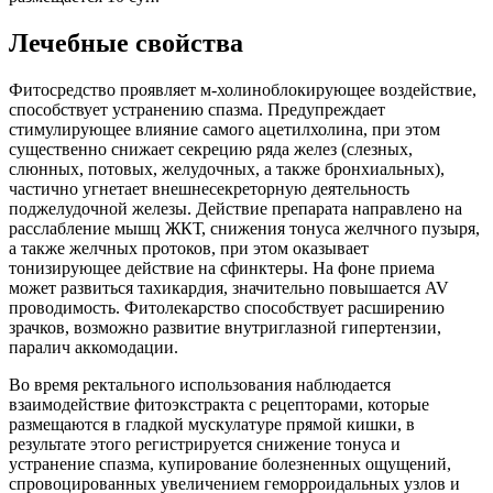
Лечебные свойства
Фитосредство проявляет м-холиноблокирующее воздействие,
способствует устранению спазма. Предупреждает
стимулирующее влияние самого ацетилхолина, при этом
существенно снижает секрецию ряда желез (слезных,
слюнных, потовых, желудочных, а также бронхиальных),
частично угнетает внешнесекреторную деятельность
поджелудочной железы. Действие препарата направлено на
расслабление мышц ЖКТ, снижения тонуса желчного пузыря,
а также желчных протоков, при этом оказывает
тонизирующее действие на сфинктеры. На фоне приема
может развиться тахикардия, значительно повышается AV
проводимость. Фитолекарство способствует расширению
зрачков, возможно развитие внутриглазной гипертензии,
паралич аккомодации.
Во время ректального использования наблюдается
взаимодействие фитоэкстракта с рецепторами, которые
размещаются в гладкой мускулатуре прямой кишки, в
результате этого регистрируется снижение тонуса и
устранение спазма, купирование болезненных ощущений,
спровоцированных увеличением геморроидальных узлов и