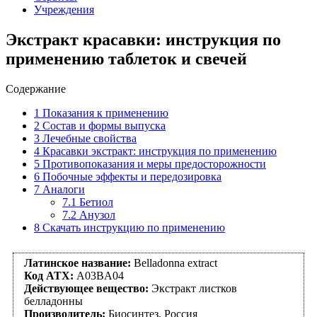
Учреждения
Экстракт красавки: инструкция по
применению таблеток и свечей
Содержание
1
Показания к применению
2
Состав и формы выпуска
3
Лечебные свойства
4
Красавки экстракт: инструкция по применению
5
Противопоказания и меры предосторожности
6
Побочные эффекты и передозировка
7
Аналоги
7.1
Бетиол
7.2
Анузол
8
Скачать инструкцию по применению
Латинское название:
Belladonna extract
Код АТХ:
A03BA04
Действующее вещество:
Экстракт листков
белладонны
Производитель:
Биосинтез, Россия