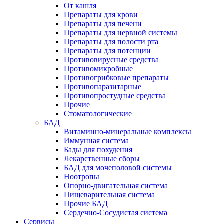
От кашля
Препараты для крови
Препараты для печени
Препараты для нервной системы
Препараты для полости рта
Препараты для потенции
Противовирусные средства
Противомикробные
Противогрибковые препараты
Противопаразитарные
Противопростудные средства
Прочие
Стоматологические
БАД
Витаминно-минеральные комплексы
Иммунная система
Бады для похудения
Лекарственные сборы
БАД для мочеполовой системы
Ноотропы
Опорно-двигательная система
Пищеварительная система
Прочие БАД
Сердечно-Сосудистая система
Сервисы