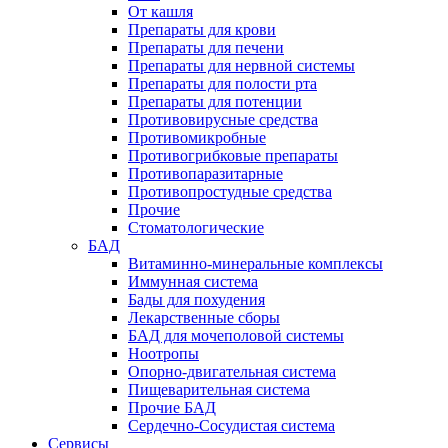
От кашля
Препараты для крови
Препараты для печени
Препараты для нервной системы
Препараты для полости рта
Препараты для потенции
Противовирусные средства
Противомикробные
Противогрибковые препараты
Противопаразитарные
Противопростудные средства
Прочие
Стоматологические
БАД
Витаминно-минеральные комплексы
Иммунная система
Бады для похудения
Лекарственные сборы
БАД для мочеполовой системы
Ноотропы
Опорно-двигательная система
Пищеварительная система
Прочие БАД
Сердечно-Сосудистая система
Сервисы