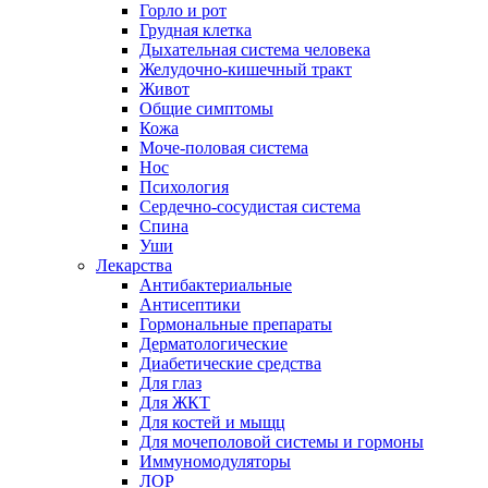
Горло и рот
Грудная клетка
Дыхательная система человека
Желудочно-кишечный тракт
Живот
Общие симптомы
Кожа
Моче-половая система
Нос
Психология
Сердечно-сосудистая система
Спина
Уши
Лекарства
Антибактериальные
Антисептики
Гормональные препараты
Дерматологические
Диабетические средства
Для глаз
Для ЖКТ
Для костей и мыщц
Для мочеполовой системы и гормоны
Иммуномодуляторы
ЛОР