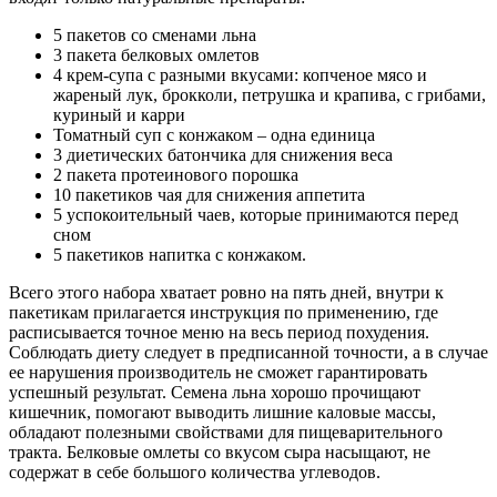
5 пакетов со сменами льна
3 пакета белковых омлетов
4 крем-супа с разными вкусами: копченое мясо и
жареный лук, брокколи, петрушка и крапива, с грибами,
куриный и карри
Томатный суп с конжаком – одна единица
3 диетических батончика для снижения веса
2 пакета протеинового порошка
10 пакетиков чая для снижения аппетита
5 успокоительный чаев, которые принимаются перед
сном
5 пакетиков напитка с конжаком.
Всего этого набора хватает ровно на пять дней, внутри к
пакетикам прилагается инструкция по применению, где
расписывается точное меню на весь период похудения.
Соблюдать диету следует в предписанной точности, а в случае
ее нарушения производитель не сможет гарантировать
успешный результат. Семена льна хорошо прочищают
кишечник, помогают выводить лишние каловые массы,
обладают полезными свойствами для пищеварительного
тракта. Белковые омлеты со вкусом сыра насыщают, не
содержат в себе большого количества углеводов.