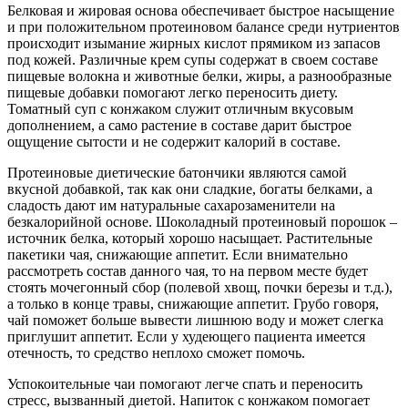
Белковая и жировая основа обеспечивает быстрое насыщение
и при положительном протеиновом балансе среди нутриентов
происходит изымание жирных кислот прямиком из запасов
под кожей. Различные крем супы содержат в своем составе
пищевые волокна и животные белки, жиры, а разнообразные
пищевые добавки помогают легко переносить диету.
Томатный суп с конжаком служит отличным вкусовым
дополнением, а само растение в составе дарит быстрое
ощущение сытости и не содержит калорий в составе.
Протеиновые диетические батончики являются самой
вкусной добавкой, так как они сладкие, богаты белками, а
сладость дают им натуральные сахарозаменители на
безкалорийной основе. Шоколадный протеиновый порошок –
источник белка, который хорошо насыщает. Растительные
пакетики чая, снижающие аппетит. Если внимательно
рассмотреть состав данного чая, то на первом месте будет
стоять мочегонный сбор (полевой хвощ, почки березы и т.д.),
а только в конце травы, снижающие аппетит. Грубо говоря,
чай поможет больше вывести лишнюю воду и может слегка
приглушит аппетит. Если у худеющего пациента имеется
отечность, то средство неплохо сможет помочь.
Успокоительные чаи помогают легче спать и переносить
стресс, вызванный диетой. Напиток с конжаком помогает