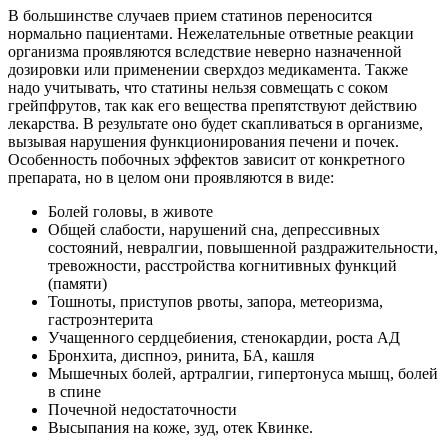
В большинстве случаев прием статинов переносится
нормально пациентами. Нежелательные ответные реакции
организма проявляются вследствие неверно назначенной
дозировки или применении сверхдоз медикамента. Также
надо учитывать, что статины нельзя совмещать с соком
грейпфрутов, так как его вещества препятствуют действию
лекарства. В результате оно будет скапливаться в организме,
вызывая нарушения функционирования печени и почек.
Особенность побочных эффектов зависит от конкретного
препарата, но в целом они проявляются в виде:
Болей головы, в животе
Общей слабости, нарушений сна, депрессивных
состояний, невралгии, повышенной раздражительности,
тревожности, расстройства когнитивных функций
(памяти)
Тошноты, приступов рвоты, запора, метеоризма,
гастроэнтерита
Учащенного сердцебиения, стенокардии, роста АД
Бронхита, диспноэ, ринита, БА, кашля
Мышечных болей, артралгии, гипертонуса мышц, болей
в спине
Почечной недостаточности
Высыпания на коже, зуд, отек Квинке.