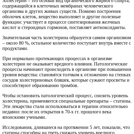
Холестерин – это особый вид органического жирного спирта,
содержащийся в клеточных мембранах человеческого
организма и других живых существ. Помимо построения
оболочек клеток, вещество выполняет и другие полезные
функции: участвует в процессе синтезирования желчных
кислот и стероидных гормонов, поставляет антиоксиданты.
Значительная часть холестерина образуется самим организмом
– около 80 %, остальное количество поступает внутрь вместе с
продуктами.
При нормально протекающих процессах в организме
холестерин не оказывает вредного влияния. Патологические
процессы начинают происходить в организме при повышении
уровня вещества: становятся толчком к отложению на стенках
сосудов холестериновых бляшек, которые сужают просветы и
способствуют образованию тромбов.
Чтобы остановить патологический процесс, снизить уровень
холестерина, применяются специальные препараты – статины.
Эти лекарства стали использоваться в терапии относительно
недавно: после их открытия в 70-х гг. прошлого века
японскими учеными.
Исследования, длившиеся на протяжении 5 лет, показали, что
статины способны на треть снижать уровень вредного