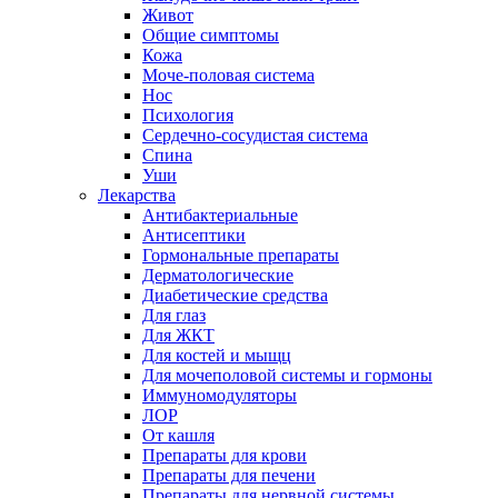
Живот
Общие симптомы
Кожа
Моче-половая система
Нос
Психология
Сердечно-сосудистая система
Спина
Уши
Лекарства
Антибактериальные
Антисептики
Гормональные препараты
Дерматологические
Диабетические средства
Для глаз
Для ЖКТ
Для костей и мыщц
Для мочеполовой системы и гормоны
Иммуномодуляторы
ЛОР
От кашля
Препараты для крови
Препараты для печени
Препараты для нервной системы