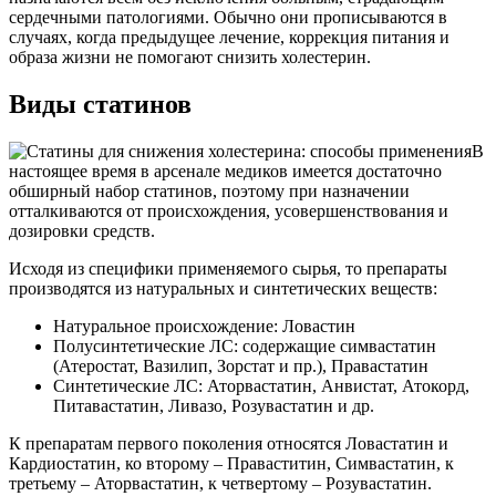
сердечными патологиями. Обычно они прописываются в
случаях, когда предыдущее лечение, коррекция питания и
образа жизни не помогают снизить холестерин.
Виды статинов
В
настоящее время в арсенале медиков имеется достаточно
обширный набор статинов, поэтому при назначении
отталкиваются от происхождения, усовершенствования и
дозировки средств.
Исходя из специфики применяемого сырья, то препараты
производятся из натуральных и синтетических веществ:
Натуральное происхождение: Ловастин
Полусинтетические ЛС: содержащие симвастатин
(Атеростат, Вазилип, Зорстат и пр.), Правастатин
Синтетические ЛС: Аторвастатин, Анвистат, Атокорд,
Питавастатин, Ливазо, Розувастатин и др.
К препаратам первого поколения относятся Ловастатин и
Кардиостатин, ко второму – Праваститин, Симвастатин, к
третьему – Аторвастатин, к четвертому – Розувастатин.