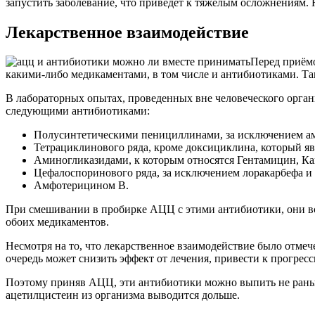
запустить заболевание, что приведет к тяжелым осложнениям.
Лекарственное взаимодействие
Перед приёмо
какими-либо медикаментами, в том числе и антибиотиками. Т
В лабораторных опытах, проведенных вне человеческого орган
следующими антибиотиками:
Полусинтетическими пенициллинами, за исключением ам
Тетрациклинового ряда, кроме доксициклина, который 
Аминогликазидами, к которым относятся Гентамицин, 
Цефалоспоринового ряда, за исключением лоракарбефа и
Амфотерицином B.
При смешивании в пробирке АЦЦ с этими антибиотики, они вс
обоих медикаментов.
Несмотря на то, что лекарственное взаимодействие было отмече
очередь может снизить эффект от лечения, привести к прогре
Поэтому приняв АЦЦ, эти антибиотики можно выпить не раньше
ацетилцистеин из организма выводится дольше.