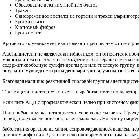
Образование в легких гнойных очагов
Трахеит
Одновременное воспаление гортани и трахеи (ларинготр
Бронхоэктазы
Кистозный фиброз
Бронхиолит.
Кроме этого, медикамент выписывают при среднем отите и ри
Ацетилцистеин не является антибиотиком, он относится к про
мокроты и тем облегчает её отхождение. Это терапевтическое
содержит свободную сульфгидрильную или тиоловую группу, ко
результате мукоиды мокроты деполяризуются, уменьшается её в
Благодаря наличию реактивной тиоловой группы ацетилцистеин
Также ацетилцистеин участвует в выработке глутатиона, котор
Если пить АЦЦ с профилактической целью при кистозном фибро
При приёме внутрь ацетилцистеин хорошо всасывается. Проход
период полувыведения составляет около часа. Но если у пациен
Заболевания органов дыхания, сопровождающиеся кашлем, нере
причину инфекции. Для этой цели одновременно с ним назна