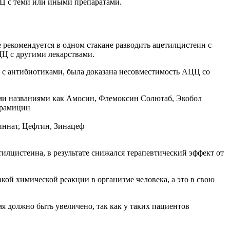
ЦЦ с теми или иными препаратами.
рекомендуется в одном стакане разводить ацетилцистеин с
Ц с другими лекарствами.
 с антибиотиками, была доказана несовместимость АЦЦ со
ми названиями как Амосин, Флемоксин Солютаб, Экобол
брамицин
иннат, Цефтин, Зинацеф
лцистеина, в результате снижался терапевтический эффект от
акой химической реакции в организме человека, а это в свою
я должно быть увеличено, так как у таких пациентов