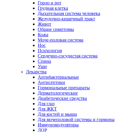
Горло и рот
Грудная клетка
Дыхательная система человека
Желудочно-кишечный тракт
Живот
Общие симптомы
Кожа
Моче-половая система
Нос
Психология
Сердечно-сосудистая система
Спина
Уши
Лекарства
Антибактериальные
Антисептики
Гормональные препараты
Дерматологические
Диабетические средства
Для глаз
Для ЖКТ
Для костей и мыщц
Для мочеполовой системы и гормоны
Иммуномодуляторы
ЛОР