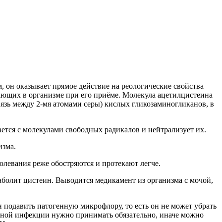
 он оказывает прямое действие на реологические свойства
кающих в организме при его приёме. Молекула ацетилцистеина
зь между 2-мя атомами серы) кислых гликозаминогликанов, в
ется с молекулами свободных радикалов и нейтрализует их.
изма.
олевания реже обостряются и протекают легче.
аболит цистеин. Выводится медикамент из организма с мочой,
подавить патогенную микрофлору, то есть он не может убрать
ьной инфекции нужно принимать обязательно, иначе можно