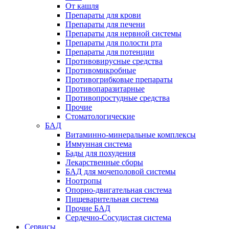
От кашля
Препараты для крови
Препараты для печени
Препараты для нервной системы
Препараты для полости рта
Препараты для потенции
Противовирусные средства
Противомикробные
Противогрибковые препараты
Противопаразитарные
Противопростудные средства
Прочие
Стоматологические
БАД
Витаминно-минеральные комплексы
Иммунная система
Бады для похудения
Лекарственные сборы
БАД для мочеполовой системы
Ноотропы
Опорно-двигательная система
Пищеварительная система
Прочие БАД
Сердечно-Сосудистая система
Сервисы