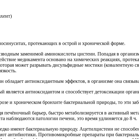
ахеит)
носинуситах, протекающих в острой и хронической форме.
изводным заменимой аминокислоты цистеин. Попадая в организм,
 действие медикамента основано на химических реакциях, проте
торая может разрывать дисульфидные мостики (ковалентную свя
язкость.
 обладает антиоксидантным эффектов, в организме она связыва
ый является антиоксидантом и способствует детоксикации орган
зе и хроническом бронхите бактериальной природы, то эти заб
я печёночный барьер, быстро метаболизируется в активный мет
та наблюдаются патологии печени, это время удлиняется до 8 ч.
дко имеют бактериальную природу. Ацетилцистеин не способен 
чают антибиотики. Противомикробные препараты при бактериал