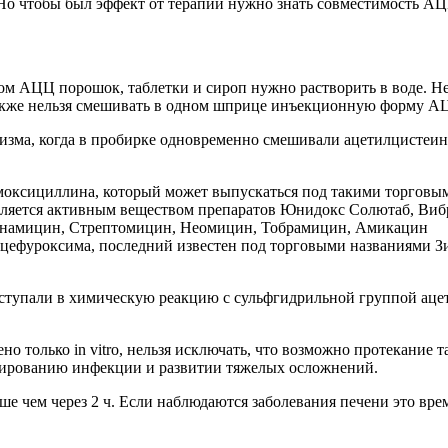
 Но чтобы был эффект от терапии нужно знать совместимость А
м АЦЦ порошок, таблетки и сироп нужно растворить в воде. Не 
акже нельзя смешивать в одном шприце инъекционную форму АЦ
изма, когда в пробирке одновременно смешивали ацетилцистеин
оксициллина, который может выпускаться под такими торговы
является активным веществом препаратов Юнидокс Солютаб, Ви
Канамицин, Стрептомицин, Неомицин, Тобрамицин, Амикацин
 цефуроксима, последний известен под торговыми названиями З
тупали в химическую реакцию с сульфгидрильной группой ацети
но только in vitro, нельзя исключать, что возможно протекание т
ссированию инфекции и развитии тяжелых осложнений.
 чем через 2 ч. Если наблюдаются заболевания печени это врем