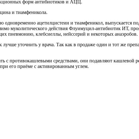
екционных форм антибиотиков и АЦЦ.
цина и тиамфеникола.
орую одновременно ацетилцистеин и тиамфеникол, выпускается 
мимо муколитического действия Флуимуцил-антибиотик ИТ, про
их пневмонию, клебсиеллы, нейссерий и некоторых анаэробов. 
лучше уточнить у врача. Так как в продаже один и тот же пре
 с противокашлевыми средствами, они подавляют кашлевой рефле
 при его приёме с активированным углем.