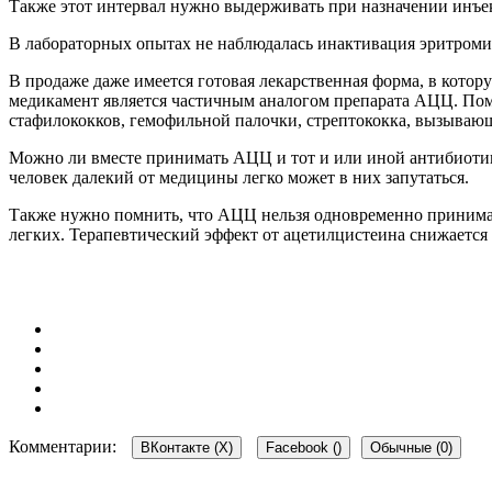
Также этот интервал нужно выдерживать при назначении инъ
В лабораторных опытах не наблюдалась инактивация эритроми
В продаже даже имеется готовая лекарственная форма, в кот
медикамент является частичным аналогом препарата АЦЦ. По
стафилококков, гемофильной палочки, стрептококка, вызывающ
Можно ли вместе принимать АЦЦ и тот и или иной антибиотик 
человек далекий от медицины легко может в них запутаться.
Также нужно помнить, что АЦЦ нельзя одновременно принимать
легких. Терапевтический эффект от ацетилцистеина снижается
Комментарии:
ВКонтакте (
X
)
Facebook (
)
Обычные (0)