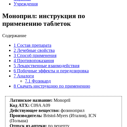
Учреждения
Моноприл: инструкция по
применению таблеток
Содержание
1
Состав препарата
2
Лечебные свойства
3
Способ применения
4
Противопоказания
5
Лекарственные взаимодействия
6
Побочные эффекты и передозировка
7
Аналоги
7.1
Фозикард
8
Скачать инструкцию по применению
Латинское название:
Monopril
Код АТХ:
C09A A09
Действующее вещество:
фозиноприл
Производитель:
Bristol-Myers (Италия), ICN
(Польша)
Отпуск из аптеки:
по рецепту