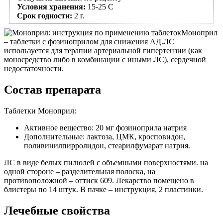
Условия хранения:
15-25 C
Срок годности:
2 г.
Моноприл
– таблетки с фозиноприлом для снижения АД.ЛС
используется для терапии артериальной гипертензии (как
моносредство либо в комбинации с иными ЛС), сердечной
недостаточности.
Состав препарата
Таблетки Моноприл:
Активное вещество: 20 мг фозиноприла натрия
Дополнительные: лактоза, ЦМК, кросповидон,
поливинилпирролидон, стеарилфумарат натрия.
ЛС в виде белых пилюлей с объемными поверхностями. на
одной стороне – разделительная полоска, на
противоположной – оттиск 609. Лекарство помещено в
блистеры по 14 штук. В пачке – инструкция, 2 пластинки.
Лечебные свойства