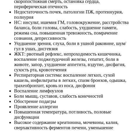
скоропостижная смерть, остановка сердца,
периферическая отечность
Недостаточность почек, патологии ПЖ, протеинурия,
полиурия
НС: инсульт, ишемия ГМ, головокружение, расстройства
баланса, боли головы, слабость, ухудшение памяти,
режима сна, повышенная тревожность, помрачение
сознания, депрессивность
Ухудшение зрения, слуха, боли в ушной раковине, шум/
гул в ушах, дисгевзия
ЖКТ: рвотный рефлекс, непроходимость кишечника,
воспаление поджелудочной железы, гепатит, боли в
животе, запор, ухудшение аппетита, вздутие, дисфагия,
сухость рта, кровотечения
Респираторная система: воспаление легких, сухой
кашель, инфильтраты в легких, спазм бронхов, одышка,
трахеобронхит, кровь из носа, дисфония
Воспаление лимфоузлов
Боли мышц, суставов, слабость конечностей
Обострение подагры
Проявление аллергии
Повышенная температура, потливость, половые
дисфункции
Высокое содержание креатинина, мочевины, калия,
сверхактивность ферментов печени, уменьшение