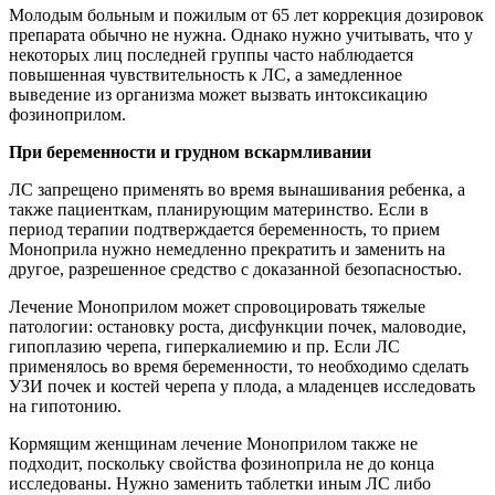
Молодым больным и пожилым от 65 лет коррекция дозировок
препарата обычно не нужна. Однако нужно учитывать, что у
некоторых лиц последней группы часто наблюдается
повышенная чувствительность к ЛС, а замедленное
выведение из организма может вызвать интоксикацию
фозиноприлом.
При беременности и грудном вскармливании
ЛС запрещено применять во время вынашивания ребенка, а
также пациенткам, планирующим материнство. Если в
период терапии подтверждается беременность, то прием
Моноприла нужно немедленно прекратить и заменить на
другое, разрешенное средство с доказанной безопасностью.
Лечение Моноприлом может спровоцировать тяжелые
патологии: остановку роста, дисфункции почек, маловодие,
гипоплазию черепа, гиперкалиемию и пр. Если ЛС
применялось во время беременности, то необходимо сделать
УЗИ почек и костей черепа у плода, а младенцев исследовать
на гипотонию.
Кормящим женщинам лечение Моноприлом также не
подходит, поскольку свойства фозиноприла не до конца
исследованы. Нужно заменить таблетки иным ЛС либо