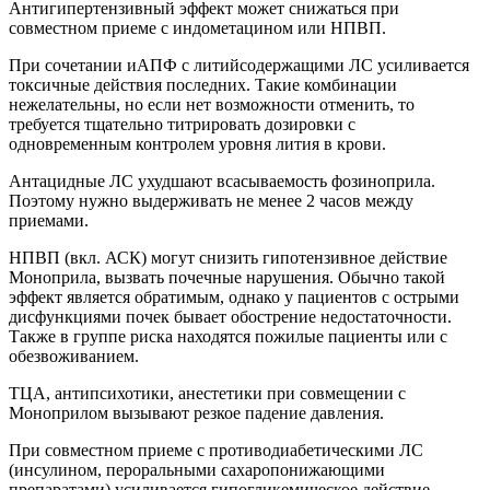
Антигипертензивный эффект может снижаться при
совместном приеме с индометацином или НПВП.
При сочетании иАПФ с литийсодержащими ЛС усиливается
токсичные действия последних. Такие комбинации
нежелательны, но если нет возможности отменить, то
требуется тщательно титрировать дозировки с
одновременным контролем уровня лития в крови.
Антацидные ЛС ухудшают всасываемость фозиноприла.
Поэтому нужно выдерживать не менее 2 часов между
приемами.
НПВП (вкл. АСК) могут снизить гипотензивное действие
Моноприла, вызвать почечные нарушения. Обычно такой
эффект является обратимым, однако у пациентов с острыми
дисфункциями почек бывает обострение недостаточности.
Также в группе риска находятся пожилые пациенты или с
обезвоживанием.
ТЦА, антипсихотики, анестетики при совмещении с
Моноприлом вызывают резкое падение давления.
При совместном приеме с противодиабетическими ЛС
(инсулином, пероральными сахаропонижающими
препаратами) усиливается гипогликемическое действие.