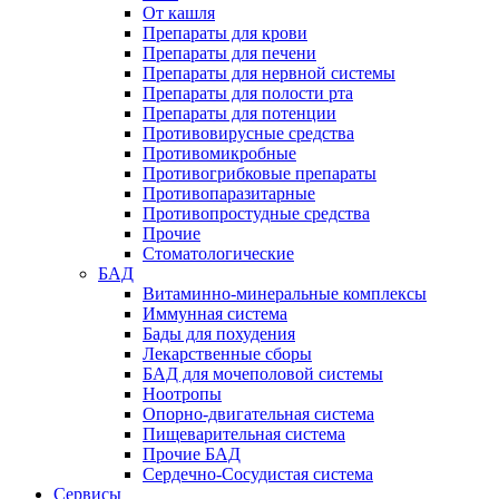
От кашля
Препараты для крови
Препараты для печени
Препараты для нервной системы
Препараты для полости рта
Препараты для потенции
Противовирусные средства
Противомикробные
Противогрибковые препараты
Противопаразитарные
Противопростудные средства
Прочие
Стоматологические
БАД
Витаминно-минеральные комплексы
Иммунная система
Бады для похудения
Лекарственные сборы
БАД для мочеполовой системы
Ноотропы
Опорно-двигательная система
Пищеварительная система
Прочие БАД
Сердечно-Сосудистая система
Сервисы