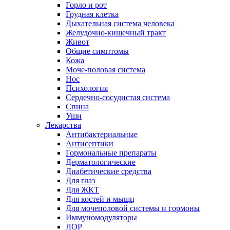
Горло и рот
Грудная клетка
Дыхательная система человека
Желудочно-кишечный тракт
Живот
Общие симптомы
Кожа
Моче-половая система
Нос
Психология
Сердечно-сосудистая система
Спина
Уши
Лекарства
Антибактериальные
Антисептики
Гормональные препараты
Дерматологические
Диабетические средства
Для глаз
Для ЖКТ
Для костей и мыщц
Для мочеполовой системы и гормоны
Иммуномодуляторы
ЛОР