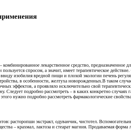
 применения
– комбинированное лекарственное средство, предназначенное дл
пользуется спросом, а значит, имеет терапевтическое действие
ввиду изобилия вредной пищи и плохой экологии печень регуляр
тройства, в особенности, желтуха новорожденных.В таком случ
очных эффектов, а проявляло исключительно свой терапевтическ
у. Следует подробно рассмотреть – в каких конкретно случаях 
того нужно подробно рассмотреть фармакологические свойства 
ов: расторопши экстракт, одуванчик, чистотел. Вспомогательны
ства – крахмал, лактоза и стеарат магния. Продаваемая форма л