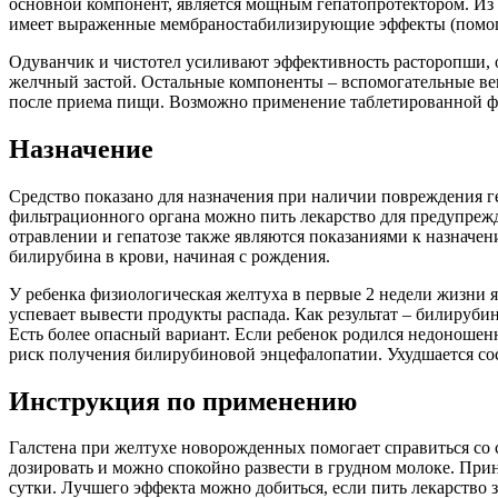
основной компонент, является мощным гепатопротектором. Из э
имеет выраженные мембраностабилизирующие эффекты (помога
Одуванчик и чистотел усиливают эффективность расторопши,
желчный застой. Остальные компоненты – вспомогательные вещ
после приема пищи. Возможно применение таблетированной фор
Назначение
Средство показано для назначения при наличии повреждения г
фильтрационного органа можно пить лекарство для предупрежд
отравлении и гепатозе также являются показаниями к назначе
билирубина в крови, начиная с рождения.
У ребенка физиологическая желтуха в первые 2 недели жизни я
успевает вывести продукты распада. Как результат – билируби
Есть более опасный вариант. Если ребенок родился недоношенн
риск получения билирубиновой энцефалопатии. Ухудшается со
Инструкция по применению
Галстена при желтухе новорожденных помогает справиться со
дозировать и можно спокойно развести в грудном молоке. Прин
сутки. Лучшего эффекта можно добиться, если пить лекарство 