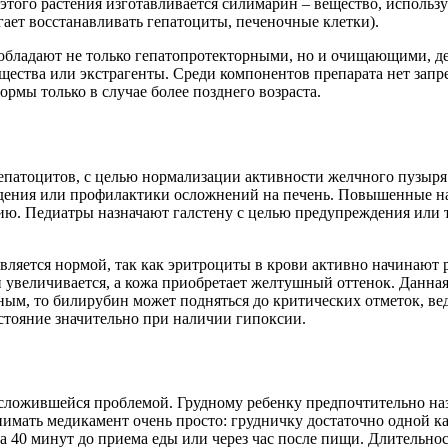
того растения изготавливается силимарин – вещество, используе
ет восстанавливать гепатоциты, печеночные клетки).
 обладают не только гепатопротекторными, но и очищающими, 
ества или экстрагенты. Среди компонентов препарата нет запр
мы только в случае более позднего возраста.
епатоцитов, с целью нормализации активности желчного пузыря
ения или профилактики осложнений на печень. Повышенные нагр
нию. Педиатры назначают галстену с целью предупреждения или 
вляется нормой, так как эритроциты в крови активно начинают р
н увеличивается, а кожа приобретает желтушный оттенок. Данная
ым, то билирубин может подняться до критических отметок, ведь
стояние значительно при наличии гипоксии.
 сложившейся проблемой. Грудному ребенку предпочтительно на
имать медикамент очень просто: грудничку достаточно одной ка
за 40 минут до приема еды или через час после пищи. Длительно