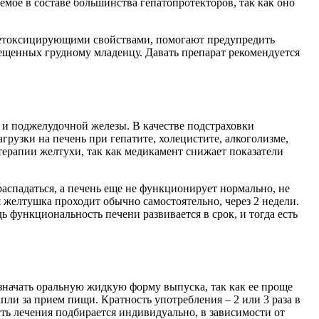
мое в составе большинства гепатопротекторов, так как оно
детоксицирующими свойствами, помогают предупредить
ещенных грудному младенцу. Давать препарат рекомендуется
 и поджелудочной железы. В качестве подстраховки
узки на печень при гепатите, холецистите, алкоголизме,
терапии желтухи, так как медикамент снижает показатели
аспадаться, а печень еще не функционирует нормально, не
 желтушка проходит обычно самостоятельно, через 2 недели.
 функциональность печени развивается в срок, и тогда есть
значать оральную жидкую форму выпуска, так как ее проще
пли за прием пищи. Кратность употребления – 2 или 3 раза в
сть лечения подбирается индивидуально, в зависимости от