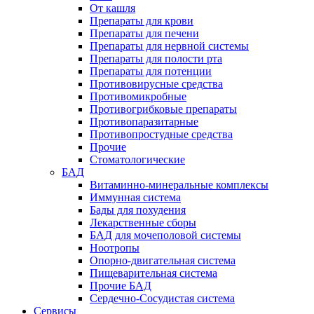
От кашля
Препараты для крови
Препараты для печени
Препараты для нервной системы
Препараты для полости рта
Препараты для потенции
Противовирусные средства
Противомикробные
Противогрибковые препараты
Противопаразитарные
Противопростудные средства
Прочие
Стоматологические
БАД
Витаминно-минеральные комплексы
Иммунная система
Бады для похудения
Лекарственные сборы
БАД для мочеполовой системы
Ноотропы
Опорно-двигательная система
Пищеварительная система
Прочие БАД
Сердечно-Сосудистая система
Сервисы