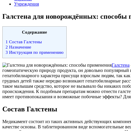
Учреждения
Галстена для новорождённых: способы
Содержание
1
Состав Галстены
2
Назначение
3
Инструкция по применению
Галстена
гомеопатическую природу продукта, он довольно популярный и 
гепатобилиарного характера присущи взрослым людям, так как 
грудных детей также нередко возникают гепатобилиарные расс
такое малышам средство, которое не вызывало бы никаких поб
происхождения. К подобным препаратам можно отнести галстен
имеет противопоказания и возможные побочные эффекты? Для э
Состав Галстены
Медикамент состоит из таких активных действующих компонент
качестве основы. В таблетированном виде вспомогательные веще