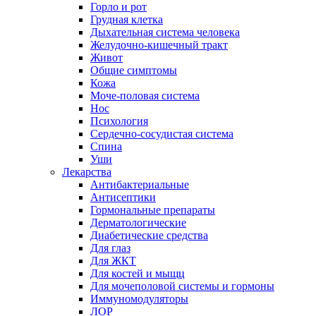
Горло и рот
Грудная клетка
Дыхательная система человека
Желудочно-кишечный тракт
Живот
Общие симптомы
Кожа
Моче-половая система
Нос
Психология
Сердечно-сосудистая система
Спина
Уши
Лекарства
Антибактериальные
Антисептики
Гормональные препараты
Дерматологические
Диабетические средства
Для глаз
Для ЖКТ
Для костей и мыщц
Для мочеполовой системы и гормоны
Иммуномодуляторы
ЛОР